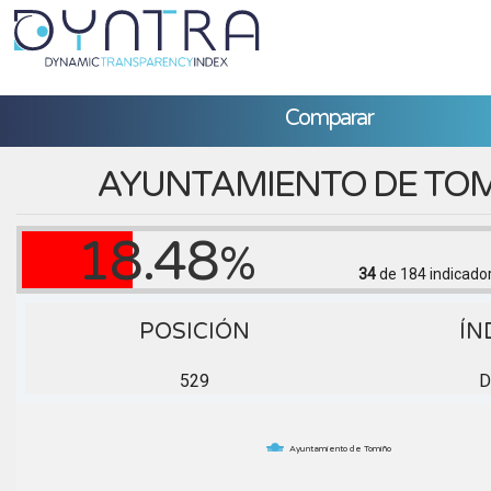
Comparar
AYUNTAMIENTO DE TO
18.48
%
34
de 184
indicado
POSICIÓN
ÍN
529
Ayuntamiento de Tomiño