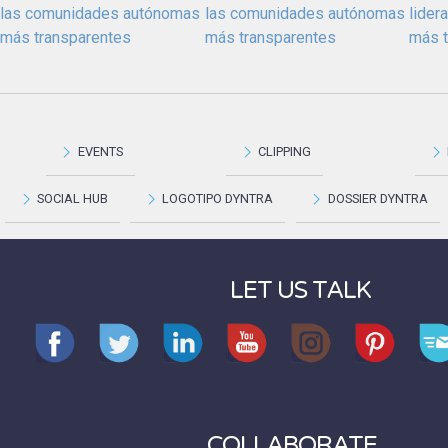
las comunidades autónomas
las comunidades autónomas
lider
más transparentes
más transparentes
más t
EVENTS
CLIPPING
SOCIAL HUB
LOGOTIPO DYNTRA
DOSSIER DYNTRA
LET US TALK
COLLABORATE