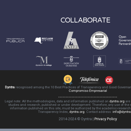
COLLABORATE
Dyntra
recognised among the 10 Best Practices of Transparency and Good Governa
Compromiso Empresarial
Legal note: All the methodologies, data and information published on
dyntra.org
are 
studies and research, published or under development. Therefore, any use of the
information published on this site, must be authorized by the academic-resear
Transparency Index,
dyntra.org
. Contact address:
info@dyntra
2014-2024 © Dyntra |
Privacy Policy