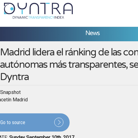
News
Madrid lidera el ránking de las c
autónomas más transparentes, s
Dyntra
cetín Madrid
Go to source
ATE:
Sunday September 10th, 2017