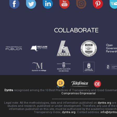
COLLABORATE
Dyntra
recognised among the 10 Best Practices of Transparency and Good Governa
Compromiso Empresarial
Legal note: All the methodologies, data and information published on
dyntra.org
are 
studies and research, published or under development. Therefore, any use of the
information published on this site, must be authorized by the academic-resear
Transparency Index,
dyntra.org
. Contact address:
info@dyntra