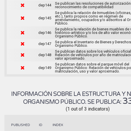
Se publican las resoluciones de autorización
dep144
reconocimiento de compatibilidad
Se publica la relación de Inmuebles (oficinas,
etc.), tanto propios como en régimen de
dep145
arrendamiento, ocupados y/o adscritos al 
Público.
Se publica la relación de bienes muebles de 
dep146
histórico-artístico y/o los de alto valor econ
Organismo Público.
Se publica el Inventario de Bienes y Derechos
dep147
Organismo Público.
Se publican datos sobre los vehículos oficial
dep148
Relación de vehículos por año de matriculaci
valor aproximado.
Se publican datos sobre el parque móvil del
dep149
Organismo Público: Relación de vehículos po
matriculación, uso y valor aproximado.
INFORMACIÓN SOBRE LA ESTRUCTURA Y 
3
ORGANISMO PÚBLICO. SE PUBLICA:
(1 out of 3 indicators)
INDEX
PUBLISHED
ID