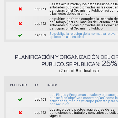
La lista actualizada y los datos básicos de l
entidades públicas o privadas en las que tie
dep151
participación el Organismo Público, así com
a las webs de los mismos.
Se publica de forma completa la Relación d
de Trabajo (RPT) o Plantillas de Personal de l
dep152
entidades públicas o privadas en las que tie
participación el Organismo Público.
Se publica la relación de la normativa relevan
dep153
aplicación a la entidad
PLANIFICACIÓN Y ORGANIZACIÓN DEL 
25%
PÚBLICO. SE PUBLICAN:
(2 out of 8 indicators)
INDEX
PUBLISHED
ID
Los Planes y Programas anuales y plurianuale
que se fijan objetivos concretos, así como l
dep161
actividades, medios y tiempo previsto para 
consecución.
Los acuerdos o pactos reguladores de las
dep162
condiciones de trabajo y convenios colectiv
vigente.