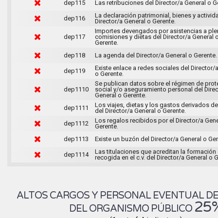
dep115
Las retribuciones del Director/a General o G
La declaración patrimonial, bienes y activid
dep116
Director/a General o Gerente.
Importes devengados por asistencias a ple
dep117
comisiones y dietas del Director/a General 
Gerente.
dep118
La agenda del Director/a General o Gerente.
Existe enlace a redes sociales del Director/
dep119
o Gerente.
Se publican datos sobre el régimen de prot
dep1110
social y/o aseguramiento personal del Direc
General o Gerente.
Los viajes, dietas y los gastos derivados de
dep1111
del Director/a General o Gerente.
Los regalos recibidos por el Director/a Gene
dep1112
Gerente.
dep1113
Existe un buzón del Director/a General o Ger
Las titulaciones que acreditan la formación
dep1114
recogida en el c.v. del Director/a General o 
ALTOS CARGOS Y PERSONAL EVENTUAL D
25
DEL ORGANISMO PÚBLICO