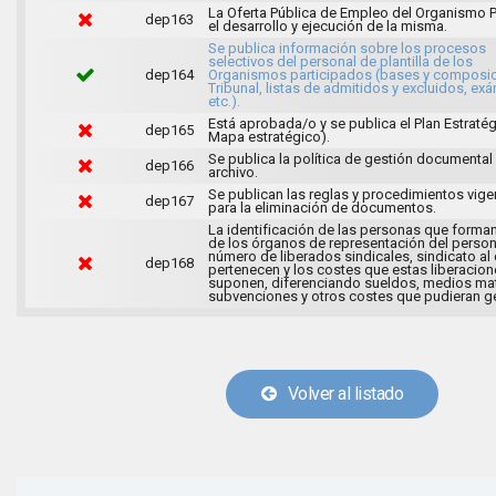
La Oferta Pública de Empleo del Organismo P
dep163
el desarrollo y ejecución de la misma.
Se publica información sobre los procesos
selectivos del personal de plantilla de los
dep164
Organismos participados (bases y composic
Tribunal, listas de admitidos y excluidos, ex
etc.).
Está aprobada/o y se publica el Plan Estratég
dep165
Mapa estratégico).
Se publica la política de gestión documental
dep166
archivo.
Se publican las reglas y procedimientos vige
dep167
para la eliminación de documentos.
La identificación de las personas que forman
de los órganos de representación del persona
número de liberados sindicales, sindicato al
dep168
pertenecen y los costes que estas liberacio
suponen, diferenciando sueldos, medios mat
subvenciones y otros costes que pudieran ge
Volver al listado