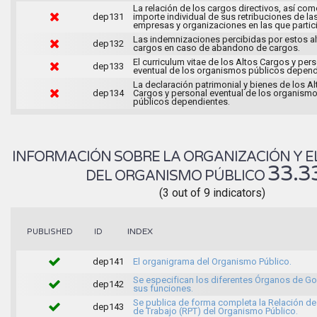
La relación de los cargos directivos, así com
dep131
importe individual de sus retribuciones de la
empresas y organizaciones en las que partic
Las indemnizaciones percibidas por estos a
dep132
cargos en caso de abandono de cargos.
El curriculum vitae de los Altos Cargos y per
dep133
eventual de los organismos públicos depend
La declaración patrimonial y bienes de los Al
dep134
Cargos y personal eventual de los organism
públicos dependientes.
INFORMACIÓN SOBRE LA ORGANIZACIÓN Y E
33.3
DEL ORGANISMO PÚBLICO
(3 out of 9 indicators)
INDEX
PUBLISHED
ID
dep141
El organigrama del Organismo Público.
Se especifican los diferentes Órganos de Go
dep142
sus funciones.
Se publica de forma completa la Relación d
dep143
de Trabajo (RPT) del Organismo Público.