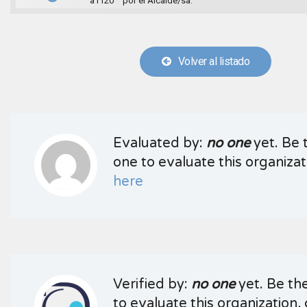
a1120
por el Alcalde/sa.
Volver al listado
Evaluated by:
no one
yet. Be t
one to evaluate this organizati
here
Verified by:
no one
yet. Be the
to evaluate this organization, 