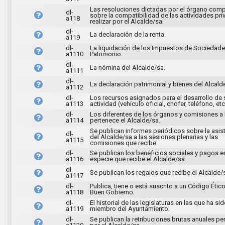
Las resoluciones dictadas por el órgano com
dl-
sobre la compatibilidad de las actividades pri
a118
realizar por el Alcalde/sa.
dl-
La declaración de la renta.
a119
dl-
La liquidación de los Impuestos de Sociedade
a1110
Patrimonio.
dl-
La nómina del Alcalde/sa.
a1111
dl-
La declaración patrimonial y bienes del Alcald
a1112
dl-
Los recursos asignados para el desarrollo de 
a1113
actividad (vehículo oficial, chofer, teléfono, etc
dl-
Los diferentes de los órganos y comisiones a 
a1114
pertenece el Alcalde/sa.
Se publican informes periódicos sobre la asis
dl-
del Alcalde/sa a las sesiones plenarias y las
a1115
comisiones que recibe.
dl-
Se publican los beneficios sociales y pagos e
a1116
especie que recibe el Alcalde/sa.
dl-
Se publican los regalos que recibe el Alcalde/
a1117
dl-
Publica, tiene o está suscrito a un Código Ético
a1118
Buen Gobierno.
dl-
El historial de las legislaturas en las que ha si
a1119
miembro del Ayuntamiento.
dl-
Se publican la retribuciones brutas anuales pe