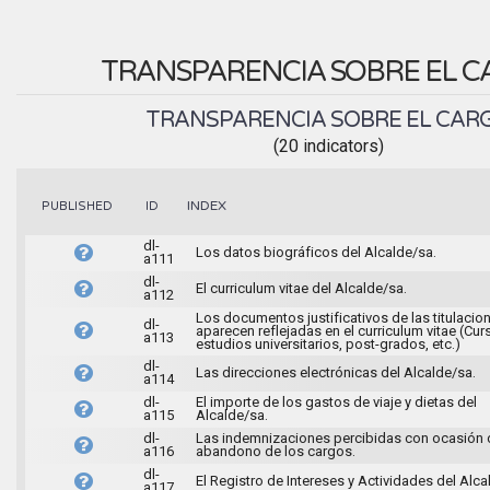
TRANSPARENCIA SOBRE EL 
TRANSPARENCIA SOBRE EL CAR
(20 indicators)
INDEX
PUBLISHED
ID
dl-
Los datos biográficos del Alcalde/sa.
a111
dl-
El curriculum vitae del Alcalde/sa.
a112
Los documentos justificativos de las titulacio
dl-
aparecen reflejadas en el curriculum vitae (Cur
a113
estudios universitarios, post-grados, etc.)
dl-
Las direcciones electrónicas del Alcalde/sa.
a114
dl-
El importe de los gastos de viaje y dietas del
a115
Alcalde/sa.
dl-
Las indemnizaciones percibidas con ocasión 
a116
abandono de los cargos.
dl-
El Registro de Intereses y Actividades del Alca
a117