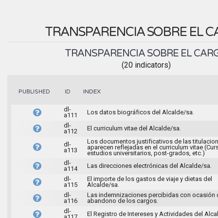
TRANSPARENCIA SOBRE EL 
TRANSPARENCIA SOBRE EL CAR
(20 indicators)
INDEX
PUBLISHED
ID
dl-
Los datos biográficos del Alcalde/sa.
a111
dl-
El curriculum vitae del Alcalde/sa.
a112
Los documentos justificativos de las titulacio
dl-
aparecen reflejadas en el curriculum vitae (Cur
a113
estudios universitarios, post-grados, etc.)
dl-
Las direcciones electrónicas del Alcalde/sa.
a114
dl-
El importe de los gastos de viaje y dietas del
a115
Alcalde/sa.
dl-
Las indemnizaciones percibidas con ocasión 
a116
abandono de los cargos.
dl-
El Registro de Intereses y Actividades del Alca
a117