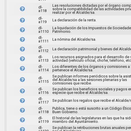
Las resoluciones dictadas por el órgano com
dl-
sobre la compatibilidad de las actividades pri
a118
realizar por el Alcalde/sa.
dl-
La declaración de la renta.
a119
dl-
La liquidación de los Impuestos de Sociedade
a1110
Patrimonio.
dl-
La nómina del Alcalde/sa.
a1111
dl-
La declaración patrimonial y bienes del Alcald
a1112
dl-
Los recursos asignados para el desarrollo de 
a1113
actividad (vehículo oficial, chofer, teléfono, etc
dl-
Los diferentes de los órganos y comisiones a 
a1114
pertenece el Alcalde/sa.
Se publican informes periódicos sobre la asis
dl-
del Alcalde/sa a las sesiones plenarias y las
a1115
comisiones que recibe.
dl-
Se publican los beneficios sociales y pagos e
a1116
especie que recibe el Alcalde/sa.
dl-
Se publican los regalos que recibe el Alcalde/
a1117
dl-
Publica, tiene o está suscrito a un Código Ético
a1118
Buen Gobierno.
dl-
El historial de las legislaturas en las que ha si
a1119
miembro del Ayuntamiento.
dl-
Se publican la retribuciones brutas anuales pe