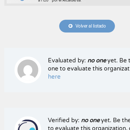
a1120
por el Alcalde/sa.
Volver al listado
Evaluated by:
no one
yet. Be t
one to evaluate this organizati
here
Verified by:
no one
yet. Be the
to evaluate this organization, 