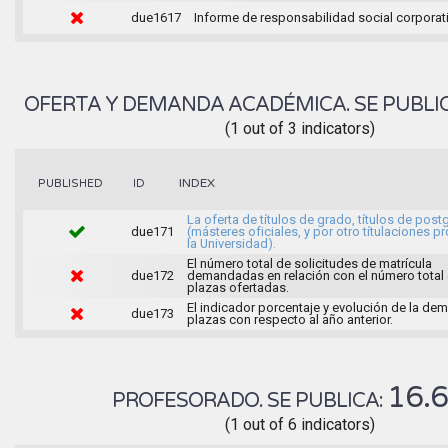
due1617
Informe de responsabilidad social corporati
OFERTA Y DEMANDA ACADÉMICA. SE PUBLI
(1 out of 3 indicators)
INDEX
PUBLISHED
ID
La oferta de títulos de grado, títulos de pos
due171
(másteres oficiales, y por otro títulaciones p
la Universidad).
El número total de solicitudes de matrícula
due172
demandadas en relación con el número total 
plazas ofertadas.
El indicador porcentaje y evolución de la d
due173
plazas con respecto al año anterior.
16.
PROFESORADO. SE PUBLICA:
(1 out of 6 indicators)