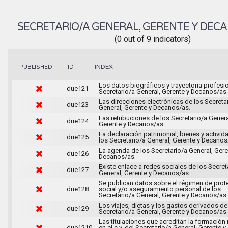
SECRETARIO/A GENERAL, GERENTE Y DEC
(0 out of 9 indicators)
INDEX
PUBLISHED
ID
Los datos biográficos y trayectoria profesi
due121
Secretario/a General, Gerente y Decanos/as.
Las direcciones electrónicas de los Secreta
due123
General, Gerente y Decanos/as.
Las retribuciones de los Secretario/a Genera
due124
Gerente y Decanos/as.
La declaración patrimonial, bienes y activi
due125
los Secretario/a General, Gerente y Decanos
La agenda de los Secretario/a General, Gere
due126
Decanos/as.
Existe enlace a redes sociales de los Secret
due127
General, Gerente y Decanos/as.
Se publican datos sobre el régimen de prot
due128
social y/o aseguramiento personal de los
Secretario/a General, Gerente y Decanos/as.
Los viajes, dietas y los gastos derivados de
due129
Secretario/a General, Gerente y Decanos/as.
Las titulaciones que acreditan la formación
due1210
en el c.v. del Secretario/a General, Gerente y