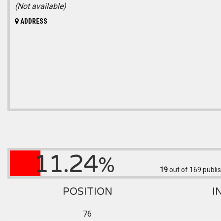
(Not available)
ADDRESS
11.24
%
19
out of 169
publis
POSITION
I
76