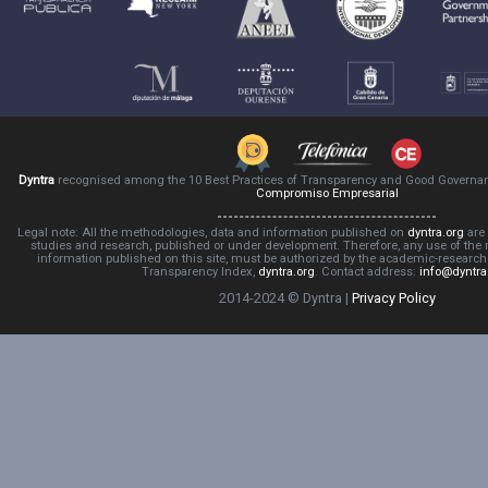
Dyntra
recognised among the 10 Best Practices of Transparency and Good Governa
Compromiso Empresarial
Legal note: All the methodologies, data and information published on
dyntra.org
are 
studies and research, published or under development. Therefore, any use of the
information published on this site, must be authorized by the academic-resear
Transparency Index,
dyntra.org
. Contact address:
info@dyntra
2014-2024 © Dyntra |
Privacy Policy