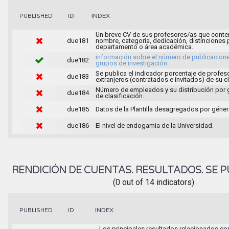
INDEX
PUBLISHED
ID
Un breve CV de sus profesores/as que conte
due181
nombre, categoría, dedicación, distinciones 
departamento o área académica.
información sobre el número de publicacione
due182
grupos de investigación.
Se publica el indicador porcentaje de profes
due183
extranjeros (contratados e invitados) de su c
Número de empleados y su distribución por
due184
de clasificación.
due185
Datos de la Plantilla desagregados por géner
due186
El nivel de endogamia de la Universidad.
RENDICIÓN DE CUENTAS. RESULTADOS. SE P
(0 out of 14 indicators)
INDEX
PUBLISHED
ID
Los principales resultados relacionados con