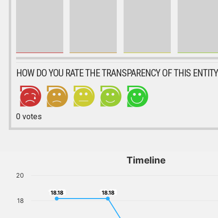
HOW DO YOU RATE THE TRANSPARENCY OF THIS ENTITY
0
votes
Timeline
20
18.18
18.18
18.18
18.18
18