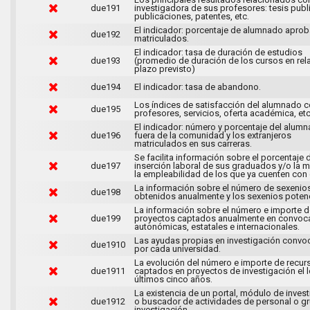
due191
investigadora de sus profesores: tesis publ
publicaciones, patentes, etc.
El indicador: porcentaje de alumnado apro
due192
matriculados.
El indicador: tasa de duración de estudios
due193
(promedio de duración de los cursos en rela
plazo previsto)
due194
El indicador: tasa de abandono.
Los índices de satisfacción del alumnado c
due195
profesores, servicios, oferta académica, etc
El indicador: número y porcentaje del alum
due196
fuera de la comunidad y los extranjeros
matriculados en sus carreras.
Se facilita información sobre el porcentaje 
due197
inserción laboral de sus graduados y/o la 
la empleabilidad de los que ya cuenten con
La información sobre el número de sexenio
due198
obtenidos anualmente y los sexenios potenc
La información sobre el número e importe d
due199
proyectos captados anualmente en convoca
autonómicas, estatales e internacionales.
Las ayudas propias en investigación conv
due1910
por cada universidad.
La evolución del número e importe de recur
due1911
captados en proyectos de investigación el 
últimos cinco años.
La existencia de un portal, módulo de inves
due1912
o buscador de actividades de personal o g
investigación.