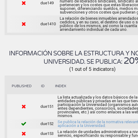
número de liberados sindicales, sindicato a
due149
pertenecen y los costes que estas liberaci
suponen, diferenciando sueldos, medios ma
subvenciones y otros costes que pudieran g
La relación de bienes inmuebles arrendados
cedidos, y en su caso, el destino de uso o s
due1410
público de los mismos, así como la cuantía
arrendamiento individual de cada uno.
INFORMACIÓN SOBRE LA ESTRUCTURA Y N
20
UNIVERSIDAD. SE PUBLICA:
(1 out of 5 indicators)
INDEX
PUBLISHED
ID
La lista actualizada y los datos básicos de la
entidades públicas y privadas en las que tien
participación la Universidad (organismos a
due151
entes dependientes, consorcios, sociedade
provinciales, etc.) así como enlaces a las we
mismos.
Se publica la relación de la normativa relevan
due152
aplicación a la Universidad.
La relación de unidades administrativos a niv
due153
servicio, especificando su responsable y fu