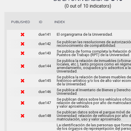
(0 out of 10 indicators)
INDEX
PUBLISHED
ID
due141
El organigrama de la Universidad.
Se publican las resoluciones de autorizació
due142
reconocimiento de compatibilidad.
Se publica de forma completa la Relación d
due143
Puestos de Trabajo (RPT) de la Universidad.
Se publica la relación de Inmuebles (oficina
locales, etc.), tanto propios como en régim
due144
arrendamiento, ocupados y/o adscritos a la
Universidad.
Se publica la relación de bienes muebles de
due145
histórico-artístico y/o los de alto valor ec
de la Universidad.
Se publica el Inventario de Bienes y Derecho
due146
Universidad.
Se publican datos sobre los vehículos oficia
due147
relación de vehículos por año de matriculac
y valor aproximado.
Se publican datos sobre el parque móvil de 
due148
Universidad: relación de vehículos por año 
matriculación, uso y valor aproximado.
La identificación de las personas que forma
de los órganos de representación del person