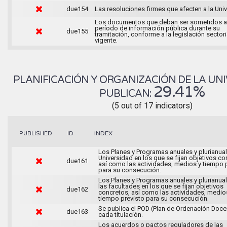
due154
Las resoluciones firmes que afecten a la Uni
Los documentos que deban ser sometidos a
período de información pública durante su
due155
tramitación, conforme a la legislación sectori
vigente.
PLANIFICACIÓN Y ORGANIZACIÓN DE LA UNI
29.41%
PUBLICAN:
(5 out of 17 indicators)
INDEX
PUBLISHED
ID
Los Planes y Programas anuales y plurianual
Universidad en los que se fijan objetivos co
due161
así como las actividades, medios y tiempo 
para su consecución.
Los Planes y Programas anuales y plurianua
las facultades en los que se fijan objetivos
due162
concretos, así como las actividades, medio
tiempo previsto para su consecución.
Se publica el POD (Plan de Ordenación Doce
due163
cada titulación.
Los acuerdos o pactos reguladores de las