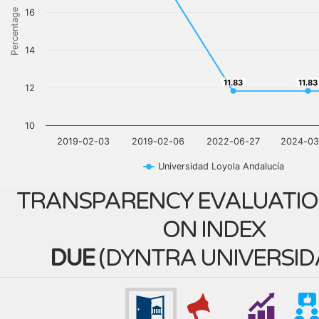
Percentage
16
14
11.83
11.8
11.83
11.83
12
10
2019-02-03
2019-02-06
2022-06-27
2024-03
Universidad Loyola Andalucía
TRANSPARENCY EVALUATIO
ON INDEX
DUE
(
DYNTRA UNIVERSID