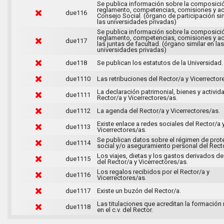
Se publica información sobre la composici
reglamento, competencias, comisiones y ac
due116
Consejo Social. (órgano de participación sim
las universidades privadas)
Se publica información sobre la composici
reglamento, competencias, comisiones y ac
due117
las juntas de facultad. (órgano similar en las
universidades privadas)
due118
Se publican los estatutos de la Universidad.
due1110
Las retribuciones del Rector/a y Vicerrector
La declaración patrimonial, bienes y activid
due1111
Rector/a y Vicerrectores/as.
due1112
La agenda del Rector/a y Vicerrectores/as.
Existe enlace a redes sociales del Rector/a 
due1113
Vicerrectores/as.
Se publican datos sobre el régimen de prot
due1114
social y/o aseguramiento personal del Recto
Los viajes, dietas y los gastos derivados de 
due1115
del Rector/a y Vicerrectores/as.
Los regalos recibidos por el Rector/a y
due1116
Vicerrectores/as.
due1117
Existe un buzón del Rector/a.
Las titulaciones que acreditan la formación
due1118
en el c.v. del Rector.