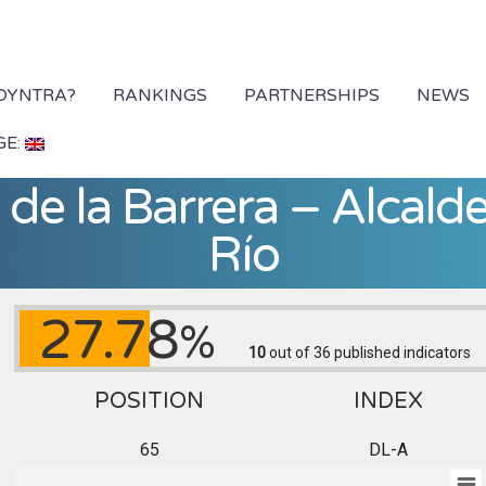
 DYNTRA?
RANKINGS
PARTNERSHIPS
NEWS
GE:
de la Barrera – Alcald
Río
27.78
%
10
out of 36
published indicators
POSITION
INDEX
65
DL-A