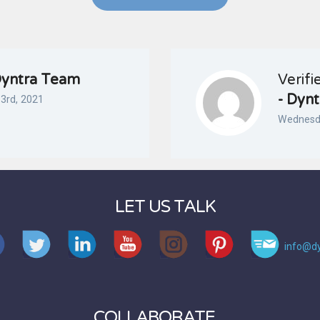
yntra Team
Verifi
- Dyn
3rd, 2021
Wednesd
LET US TALK
info@dy
COLLABORATE