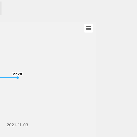
27.78
27.78
2021-11-03