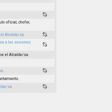
o oficial, chofer,
el Alcalde/sa.
/sa a las sesiones
be el Alcalde/sa.
no.
yuntamiento.
alde/sa.