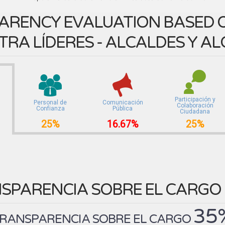
ARENCY EVALUATION BASED O
TRA LÍDERES - ALCALDES Y A
Participación y
Personal de
Comunicación
Colaboración
Confianza
Pública
Ciudadana
25%
16.67%
25%
SPARENCIA SOBRE EL CARGO
35
RANSPARENCIA SOBRE EL CARGO