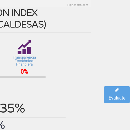
Highcharts.com
N INDEX
LCALDESAS
)
Transparencia
Económico-
Financiera
0%
Evaluate
35%
%