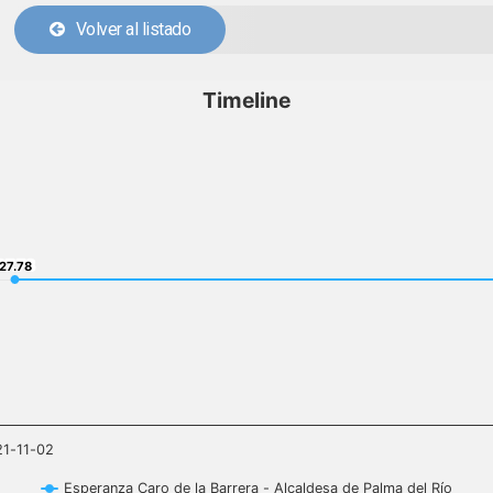
Volver al listado
Timeline
27.78
27.78
21-11-02
Esperanza Caro de la Barrera - Alcaldesa de Palma del Río