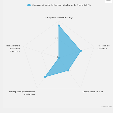
Esperanza Caro de la Barrera - Alcaldesa de Palma del Río
Transparencia sobre el Cargo
20
Transparencia
Personal de
Económico-
Confianza
Financiera
0
Participación y Colaboración
Comunicación Pública
Ciudadana
Highcharts.com