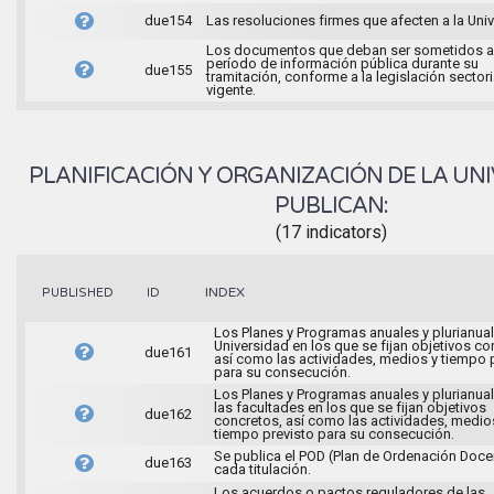
due154
Las resoluciones firmes que afecten a la Uni
Los documentos que deban ser sometidos a
período de información pública durante su
due155
tramitación, conforme a la legislación sectori
vigente.
PLANIFICACIÓN Y ORGANIZACIÓN DE LA UNI
PUBLICAN:
(17 indicators)
INDEX
PUBLISHED
ID
Los Planes y Programas anuales y plurianual
Universidad en los que se fijan objetivos co
due161
así como las actividades, medios y tiempo 
para su consecución.
Los Planes y Programas anuales y plurianua
las facultades en los que se fijan objetivos
due162
concretos, así como las actividades, medio
tiempo previsto para su consecución.
Se publica el POD (Plan de Ordenación Doce
due163
cada titulación.
Los acuerdos o pactos reguladores de las