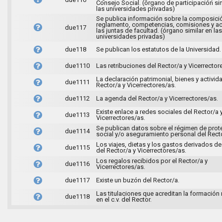
Consejo Social. (órgano de participación sim
las universidades privadas)
Se publica información sobre la composici
reglamento, competencias, comisiones y ac
due117
las juntas de facultad. (órgano similar en las
universidades privadas)
due118
Se publican los estatutos de la Universidad.
due1110
Las retribuciones del Rector/a y Vicerrector
La declaración patrimonial, bienes y activid
due1111
Rector/a y Vicerrectores/as.
due1112
La agenda del Rector/a y Vicerrectores/as.
Existe enlace a redes sociales del Rector/a 
due1113
Vicerrectores/as.
Se publican datos sobre el régimen de prot
due1114
social y/o aseguramiento personal del Recto
Los viajes, dietas y los gastos derivados de 
due1115
del Rector/a y Vicerrectores/as.
Los regalos recibidos por el Rector/a y
due1116
Vicerrectores/as.
due1117
Existe un buzón del Rector/a.
Las titulaciones que acreditan la formación
due1118
en el c.v. del Rector.