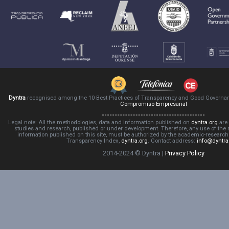
Dyntra
recognised among the 10 Best Practices of Transparency and Good Governa
Compromiso Empresarial
Legal note: All the methodologies, data and information published on
dyntra.org
are 
studies and research, published or under development. Therefore, any use of the
information published on this site, must be authorized by the academic-resear
Transparency Index,
dyntra.org
. Contact address:
info@dyntra
2014-2024 © Dyntra |
Privacy Policy