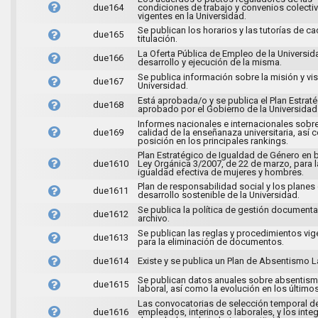
due164
condiciones de trabajo y convenios colecti
vigentes en la Universidad.
Se publican los horarios y las tutorías de c
due165
titulación.
La Oferta Pública de Empleo de la Universida
due166
desarrollo y ejecución de la misma.
Se publica información sobre la misión y vis
due167
Universidad.
Está aprobada/o y se publica el Plan Estrat
due168
aprobado por el Gobierno de la Universidad
Informes nacionales e internacionales sobre
due169
calidad de la enseñanaza universitaria, así
posición en los principales rankings.
Plan Estratégico de Igualdad de Género en b
due1610
Ley Orgánica 3/2007, de 22 de marzo, para l
igualdad efectiva de mujeres y hombres.
Plan de responsabilidad social y los planes
due1611
desarrollo sostenible de la Universidad.
Se publica la política de gestión documenta
due1612
archivo.
Se publican las reglas y procedimientos vig
due1613
para la eliminación de documentos.
due1614
Existe y se publica un Plan de Absentismo L
Se publican datos anuales sobre absentis
due1615
laboral, así como la evolución en los último
Las convocatorias de selección temporal d
due1616
empleados, interinos o laborales, y los inte