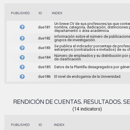
INDEX
PUBLISHED
ID
Un breve CV de sus profesores/as que conte
due181
nombre, categoría, dedicación, distinciones 
departamento o área académica.
información sobre el número de publicacione
due182
grupos de investigación.
Se publica el indicador porcentaje de profes
due183
extranjeros (contratados e invitados) de su c
Número de empleados y su distribución por
due184
de clasificación.
due185
Datos de la Plantilla desagregados por géner
due186
El nivel de endogamia de la Universidad.
RENDICIÓN DE CUENTAS. RESULTADOS. SE
(14 indicators)
INDEX
PUBLISHED
ID