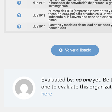
due1912
o buscador de actividades de personal o g
investigación.
Número de EBT's (empresas innovadoras y 
tecnológica)/Spin-offs creadas en la Univer
due1913
Indicando si la Universidad tiene participaci
estas.
Patentes y modelos de utilidad solicitados 
due1914
concedidos.
Volver al listado
Evaluated by:
no one
yet. Be t
one to evaluate this organizati
here