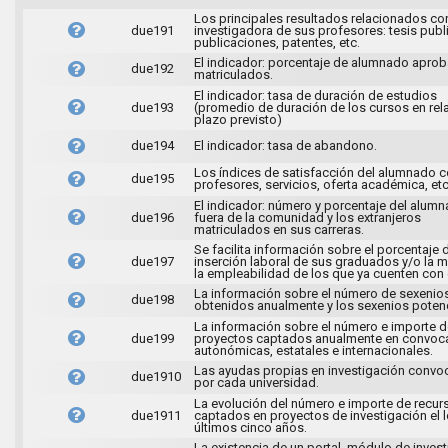
Los principales resultados relacionados con
due191
investigadora de sus profesores: tesis publ
publicaciones, patentes, etc.
El indicador: porcentaje de alumnado apro
due192
matriculados.
El indicador: tasa de duración de estudios
due193
(promedio de duración de los cursos en rela
plazo previsto)
due194
El indicador: tasa de abandono.
Los índices de satisfacción del alumnado c
due195
profesores, servicios, oferta académica, etc
El indicador: número y porcentaje del alum
due196
fuera de la comunidad y los extranjeros
matriculados en sus carreras.
Se facilita información sobre el porcentaje 
due197
inserción laboral de sus graduados y/o la 
la empleabilidad de los que ya cuenten con
La información sobre el número de sexenio
due198
obtenidos anualmente y los sexenios potenc
La información sobre el número e importe d
due199
proyectos captados anualmente en convoca
autonómicas, estatales e internacionales.
Las ayudas propias en investigación conv
due1910
por cada universidad.
La evolución del número e importe de recur
due1911
captados en proyectos de investigación el 
últimos cinco años.
La existencia de un portal, módulo de inves