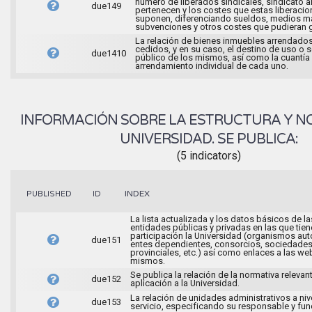
número de liberados sindicales, sindicato a
due149
pertenecen y los costes que estas liberaci
suponen, diferenciando sueldos, medios ma
subvenciones y otros costes que pudieran g
La relación de bienes inmuebles arrendados
cedidos, y en su caso, el destino de uso o s
due1410
público de los mismos, así como la cuantía
arrendamiento individual de cada uno.
INFORMACIÓN SOBRE LA ESTRUCTURA Y N
UNIVERSIDAD. SE PUBLICA:
(5 indicators)
INDEX
PUBLISHED
ID
La lista actualizada y los datos básicos de la
entidades públicas y privadas en las que tien
participación la Universidad (organismos a
due151
entes dependientes, consorcios, sociedade
provinciales, etc.) así como enlaces a las we
mismos.
Se publica la relación de la normativa relevan
due152
aplicación a la Universidad.
La relación de unidades administrativos a niv
due153
servicio, especificando su responsable y fu