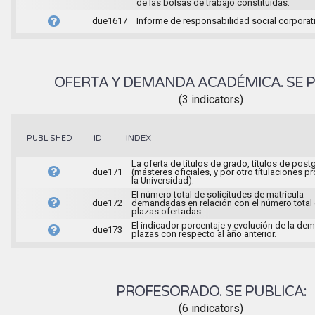
de las bolsas de trabajo constituidas.
due1617
Informe de responsabilidad social corporati
OFERTA Y DEMANDA ACADÉMICA. SE P
(3 indicators)
INDEX
PUBLISHED
ID
La oferta de títulos de grado, títulos de pos
due171
(másteres oficiales, y por otro títulaciones p
la Universidad).
El número total de solicitudes de matrícula
due172
demandadas en relación con el número total 
plazas ofertadas.
El indicador porcentaje y evolución de la d
due173
plazas con respecto al año anterior.
PROFESORADO. SE PUBLICA:
(6 indicators)