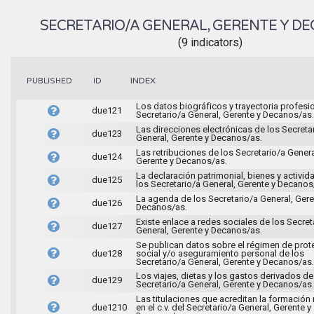
SECRETARIO/A GENERAL, GERENTE Y D
(9 indicators)
INDEX
PUBLISHED
ID
Los datos biográficos y trayectoria profesi
due121
Secretario/a General, Gerente y Decanos/as.
Las direcciones electrónicas de los Secreta
due123
General, Gerente y Decanos/as.
Las retribuciones de los Secretario/a Genera
due124
Gerente y Decanos/as.
La declaración patrimonial, bienes y activi
due125
los Secretario/a General, Gerente y Decanos
La agenda de los Secretario/a General, Gere
due126
Decanos/as.
Existe enlace a redes sociales de los Secret
due127
General, Gerente y Decanos/as.
Se publican datos sobre el régimen de prot
due128
social y/o aseguramiento personal de los
Secretario/a General, Gerente y Decanos/as.
Los viajes, dietas y los gastos derivados de
due129
Secretario/a General, Gerente y Decanos/as.
Las titulaciones que acreditan la formación
due1210
en el c.v. del Secretario/a General, Gerente y