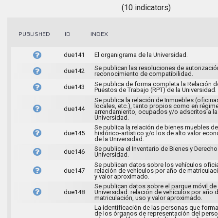
(10 indicators)
INDEX
PUBLISHED
ID
due141
El organigrama de la Universidad.
Se publican las resoluciones de autorizació
due142
reconocimiento de compatibilidad.
Se publica de forma completa la Relación d
due143
Puestos de Trabajo (RPT) de la Universidad.
Se publica la relación de Inmuebles (oficina
locales, etc.), tanto propios como en régim
due144
arrendamiento, ocupados y/o adscritos a la
Universidad.
Se publica la relación de bienes muebles de
due145
histórico-artístico y/o los de alto valor ec
de la Universidad.
Se publica el Inventario de Bienes y Derecho
due146
Universidad.
Se publican datos sobre los vehículos oficia
due147
relación de vehículos por año de matriculac
y valor aproximado.
Se publican datos sobre el parque móvil de 
due148
Universidad: relación de vehículos por año 
matriculación, uso y valor aproximado.
La identificación de las personas que forma
de los órganos de representación del person