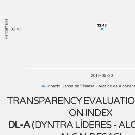
Percentage
32.43
32.43
32.43
2019-05-20
Ignacio García de Vinuesa - Alcalde de Alcoben
TRANSPARENCY EVALUATIO
ON INDEX
DL-A
(
DYNTRA LÍDERES - AL