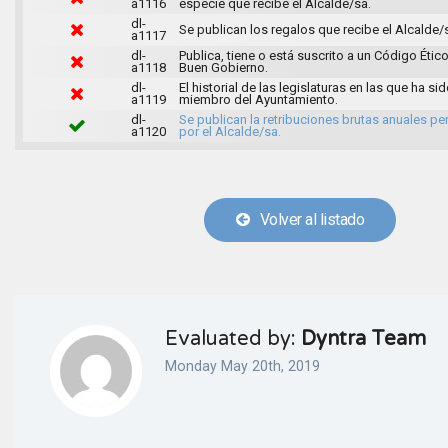
a1116
especie que recibe el Alcalde/sa.
dl-
Se publican los regalos que recibe el Alcalde/
a1117
dl-
Publica, tiene o está suscrito a un Código Ético
a1118
Buen Gobierno.
dl-
El historial de las legislaturas en las que ha si
a1119
miembro del Ayuntamiento.
dl-
Se publican la retribuciones brutas anuales pe
a1120
por el Alcalde/sa.
Volver al listado
Evaluated by:
Dyntra Team
Monday May 20th, 2019