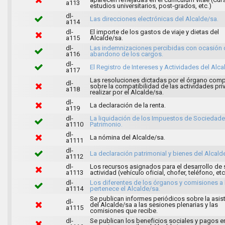
a113
estudios universitarios, post-grados, etc.)
dl-
Las direcciones electrónicas del Alcalde/sa.
a114
dl-
El importe de los gastos de viaje y dietas del
a115
Alcalde/sa.
dl-
Las indemnizaciones percibidas con ocasión 
a116
abandono de los cargos.
dl-
El Registro de Intereses y Actividades del Alca
a117
Las resoluciones dictadas por el órgano com
dl-
sobre la compatibilidad de las actividades pri
a118
realizar por el Alcalde/sa.
dl-
La declaración de la renta.
a119
dl-
La liquidación de los Impuestos de Sociedade
a1110
Patrimonio.
dl-
La nómina del Alcalde/sa.
a1111
dl-
La declaración patrimonial y bienes del Alcald
a1112
dl-
Los recursos asignados para el desarrollo de 
a1113
actividad (vehículo oficial, chofer, teléfono, etc
dl-
Los diferentes de los órganos y comisiones a 
a1114
pertenece el Alcalde/sa.
Se publican informes periódicos sobre la asis
dl-
del Alcalde/sa a las sesiones plenarias y las
a1115
comisiones que recibe.
dl-
Se publican los beneficios sociales y pagos e