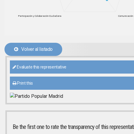
Participación y Colaboración Ciudadana
Comunicación 
Volver al listado
Evaluate this representative
Print this
Be the first one to rate the transparency of this representat