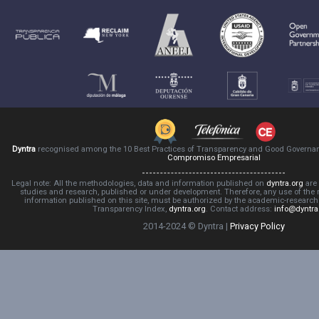
Dyntra
recognised among the 10 Best Practices of Transparency and Good Governa
Compromiso Empresarial
Legal note: All the methodologies, data and information published on
dyntra.org
are 
studies and research, published or under development. Therefore, any use of the
information published on this site, must be authorized by the academic-resear
Transparency Index,
dyntra.org
. Contact address:
info@dyntra
2014-2024 © Dyntra |
Privacy Policy