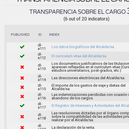
TRANSPARENCIA SOBRE EL CARGO
(6 out of 20 indicators)
INDEX
PUBLISHED
ID
dl-
Los datos biográficos del Alcalde/sa.
a111
dl-
El curriculum vitae del Alcalde/sa.
a112
Los documentos justificativos de las titulacio
dl-
aparecen reflejadas en el curriculum vitae (Cur
a113
estudios universitarios, post-grados, etc.)
dl-
Las direcciones electrónicas del Alcalde/sa.
a114
dl-
El importe de los gastos de viaje y dietas del
a115
Alcalde/sa.
dl-
Las indemnizaciones percibidas con ocasión 
a116
abandono de los cargos.
dl-
El Registro de Intereses y Actividades del Alca
a117
Las resoluciones dictadas por el órgano com
dl-
sobre la compatibilidad de las actividades pri
a118
realizar por el Alcalde/sa.
dl-
La declaración de la renta.