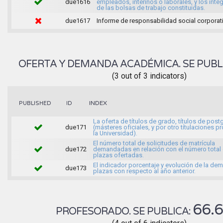
due1616
empleados, interinos o laborales, y los inte
de las bolsas de trabajo constituidas.
due1617
Informe de responsabilidad social corporati
OFERTA Y DEMANDA ACADÉMICA. SE PUBL
(3 out of 3 indicators)
INDEX
PUBLISHED
ID
La oferta de títulos de grado, títulos de pos
due171
(másteres oficiales, y por otro títulaciones p
la Universidad).
El número total de solicitudes de matrícula
due172
demandadas en relación con el número total 
plazas ofertadas.
El indicador porcentaje y evolución de la d
due173
plazas con respecto al año anterior.
66.
PROFESORADO. SE PUBLICA: