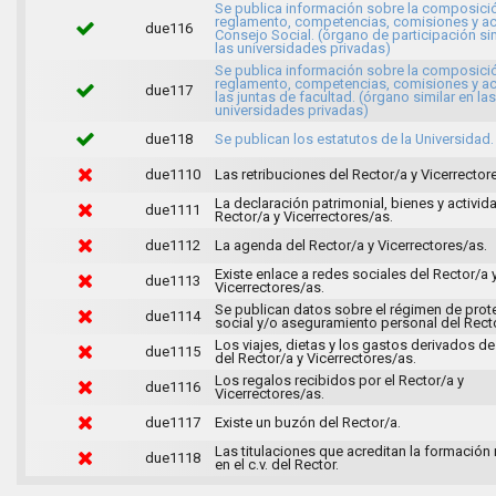
Se publica información sobre la composici
reglamento, competencias, comisiones y ac
due116
Consejo Social. (órgano de participación sim
las universidades privadas)
Se publica información sobre la composici
reglamento, competencias, comisiones y ac
due117
las juntas de facultad. (órgano similar en las
universidades privadas)
due118
Se publican los estatutos de la Universidad.
due1110
Las retribuciones del Rector/a y Vicerrector
La declaración patrimonial, bienes y activid
due1111
Rector/a y Vicerrectores/as.
due1112
La agenda del Rector/a y Vicerrectores/as.
Existe enlace a redes sociales del Rector/a 
due1113
Vicerrectores/as.
Se publican datos sobre el régimen de prot
due1114
social y/o aseguramiento personal del Recto
Los viajes, dietas y los gastos derivados de 
due1115
del Rector/a y Vicerrectores/as.
Los regalos recibidos por el Rector/a y
due1116
Vicerrectores/as.
due1117
Existe un buzón del Rector/a.
Las titulaciones que acreditan la formación
due1118
en el c.v. del Rector.