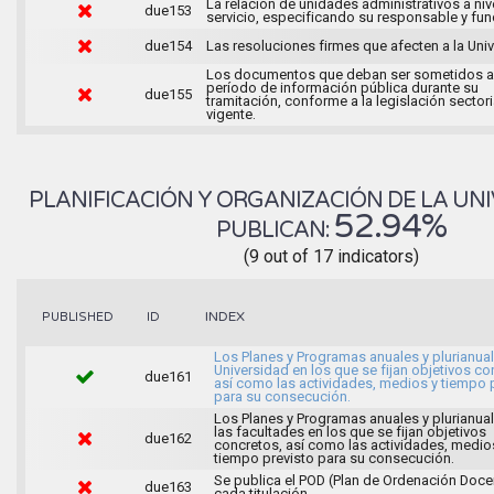
La relación de unidades administrativos a niv
due153
servicio, especificando su responsable y fu
due154
Las resoluciones firmes que afecten a la Uni
Los documentos que deban ser sometidos a
período de información pública durante su
due155
tramitación, conforme a la legislación sectori
vigente.
PLANIFICACIÓN Y ORGANIZACIÓN DE LA UNI
52.94%
PUBLICAN:
(9 out of 17 indicators)
INDEX
PUBLISHED
ID
Los Planes y Programas anuales y plurianual
Universidad en los que se fijan objetivos co
due161
así como las actividades, medios y tiempo 
para su consecución.
Los Planes y Programas anuales y plurianua
las facultades en los que se fijan objetivos
due162
concretos, así como las actividades, medio
tiempo previsto para su consecución.
Se publica el POD (Plan de Ordenación Doce
due163
cada titulación.