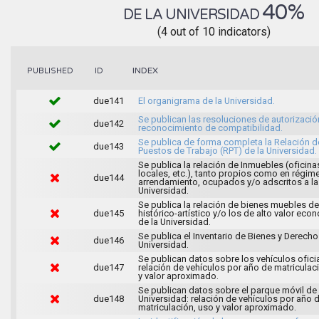
40%
DE LA UNIVERSIDAD
(4 out of 10 indicators)
INDEX
PUBLISHED
ID
due141
El organigrama de la Universidad.
Se publican las resoluciones de autorizació
due142
reconocimiento de compatibilidad.
Se publica de forma completa la Relación d
due143
Puestos de Trabajo (RPT) de la Universidad.
Se publica la relación de Inmuebles (oficina
locales, etc.), tanto propios como en régim
due144
arrendamiento, ocupados y/o adscritos a la
Universidad.
Se publica la relación de bienes muebles de
due145
histórico-artístico y/o los de alto valor ec
de la Universidad.
Se publica el Inventario de Bienes y Derecho
due146
Universidad.
Se publican datos sobre los vehículos oficia
due147
relación de vehículos por año de matriculac
y valor aproximado.
Se publican datos sobre el parque móvil de 
due148
Universidad: relación de vehículos por año 
matriculación, uso y valor aproximado.