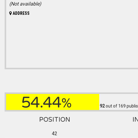
(Not available)
ADDRESS
54.44
%
92
out of 169
publis
POSITION
I
42