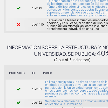
La identificación de las personas que forma
de los órganos de representación del person
número de liberados sindicales, sindicato a
due149
pertenecen y los costes que estas liberaci
suponen, diferenciando sueldos, medios ma
subvenciones y otros costes que pudieran g
La relación de bienes inmuebles arrendados
cedidos, y en su caso, el destino de uso o s
due1410
público de los mismos, así como la cuantía
arrendamiento individual de cada uno.
INFORMACIÓN SOBRE LA ESTRUCTURA Y N
40
UNIVERSIDAD. SE PUBLICA:
(2 out of 5 indicators)
INDEX
PUBLISHED
ID
La lista actualizada y los datos básicos de la
entidades públicas y privadas en las que tien
participación la Universidad (organismos a
due151
entes dependientes, consorcios, sociedade
provinciales, etc.) así como enlaces a las we
mismos.
Se publica la relación de la normativa relevan
due152
aplicación a la Universidad.