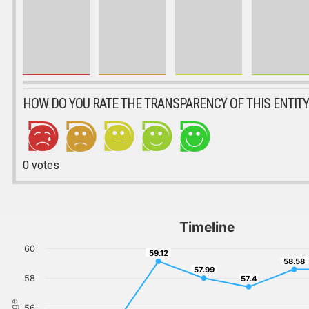
HOW DO YOU RATE THE TRANSPARENCY OF THIS ENTITY
0
votes
Timeline
60
59.12
59.12
58.58
58.58
57.99
57.99
57.4
58
57.4
56