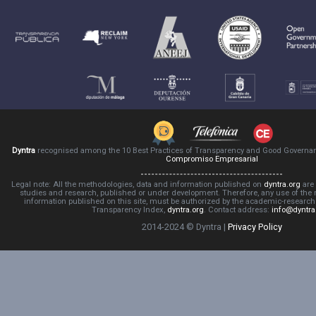
Dyntra
recognised among the 10 Best Practices of Transparency and Good Governa
Compromiso Empresarial
Legal note: All the methodologies, data and information published on
dyntra.org
are 
studies and research, published or under development. Therefore, any use of the
information published on this site, must be authorized by the academic-resear
Transparency Index,
dyntra.org
. Contact address:
info@dyntra
2014-2024 © Dyntra |
Privacy Policy