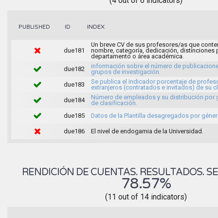
(4 out of 6 indicators)
INDEX
PUBLISHED
ID
Un breve CV de sus profesores/as que conte
due181
nombre, categoría, dedicación, distinciones 
departamento o área académica.
información sobre el número de publicacione
due182
grupos de investigación.
Se publica el indicador porcentaje de profes
due183
extranjeros (contratados e invitados) de su c
Número de empleados y su distribución por
due184
de clasificación.
due185
Datos de la Plantilla desagregados por géner
due186
El nivel de endogamia de la Universidad.
RENDICIÓN DE CUENTAS. RESULTADOS. SE
78.57%
(11 out of 14 indicators)