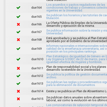
Los acuerdos o pactos reguladores de las
due164
condiciones de trabajo y convenios colecti
vigentes en la Universidad.
Se publican los horarios y las tutorías de c
due165
titulación.
La Oferta Pública de Empleo de la Universida
due166
desarrollo y ejecución de la misma.
Se publica información sobre la misión y vis
due167
Universidad.
Está aprobada/o y se publica el Plan Estrat
due168
aprobado por el Gobierno de la Universidad
Informes nacionales e internacionales sobre
due169
calidad de la enseñanaza universitaria, así
posición en los principales rankings.
Plan Estratégico de Igualdad de Género en b
due1610
Ley Orgánica 3/2007, de 22 de marzo, para l
igualdad efectiva de mujeres y hombres.
Plan de responsabilidad social y los planes
due1611
desarrollo sostenible de la Universidad.
Se publica la política de gestión documenta
due1612
archivo.
Se publican las reglas y procedimientos vig
due1613
para la eliminación de documentos.
due1614
Existe y se publica un Plan de Absentismo L
Se publican datos anuales sobre absentis
due1615
laboral, así como la evolución en los último
Las convocatorias de selección temporal d