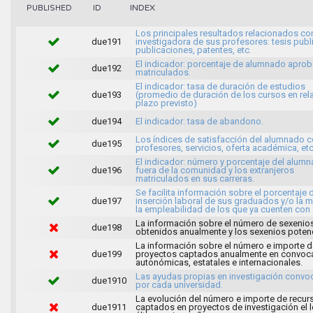
INDEX
PUBLISHED
ID
Los principales resultados relacionados con
due191
investigadora de sus profesores: tesis publ
publicaciones, patentes, etc.
El indicador: porcentaje de alumnado apro
due192
matriculados.
El indicador: tasa de duración de estudios
due193
(promedio de duración de los cursos en rela
plazo previsto)
due194
El indicador: tasa de abandono.
Los índices de satisfacción del alumnado c
due195
profesores, servicios, oferta académica, etc
El indicador: número y porcentaje del alum
due196
fuera de la comunidad y los extranjeros
matriculados en sus carreras.
Se facilita información sobre el porcentaje 
due197
inserción laboral de sus graduados y/o la 
la empleabilidad de los que ya cuenten con
La información sobre el número de sexenio
due198
obtenidos anualmente y los sexenios potenc
La información sobre el número e importe d
due199
proyectos captados anualmente en convoca
autonómicas, estatales e internacionales.
Las ayudas propias en investigación conv
due1910
por cada universidad.
La evolución del número e importe de recur
due1911
captados en proyectos de investigación el 