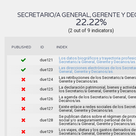
SECRETARIO/A GENERAL, GERENTE Y D
22.22%
(2 out of 9 indicators)
INDEX
PUBLISHED
ID
Los datos biográficos y trayectoria profesi
due121
Secretario/a General, Gerente y Decanos/as.
Las direcciones electrónicas de los Secreta
due123
General, Gerente y Decanos/as.
Las retribuciones de los Secretario/a Genera
due124
Gerente y Decanos/as.
La declaración patrimonial, bienes y activi
due125
los Secretario/a General, Gerente y Decanos
La agenda de los Secretario/a General, Gere
due126
Decanos/as.
Existe enlace a redes sociales de los Secret
due127
General, Gerente y Decanos/as.
Se publican datos sobre el régimen de prot
due128
social y/o aseguramiento personal de los
Secretario/a General, Gerente y Decanos/as.
Los viajes, dietas y los gastos derivados de
due129
Secretario/a General, Gerente y Decanos/as.