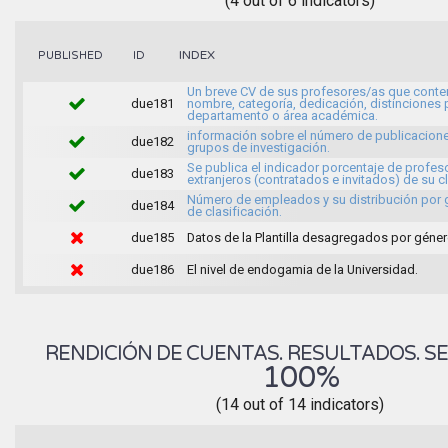
(4 out of 6 indicators)
INDEX
PUBLISHED
ID
Un breve CV de sus profesores/as que conte
due181
nombre, categoría, dedicación, distinciones 
departamento o área académica.
información sobre el número de publicacione
due182
grupos de investigación.
Se publica el indicador porcentaje de profes
due183
extranjeros (contratados e invitados) de su c
Número de empleados y su distribución por
due184
de clasificación.
due185
Datos de la Plantilla desagregados por géner
due186
El nivel de endogamia de la Universidad.
RENDICIÓN DE CUENTAS. RESULTADOS. SE
100%
(14 out of 14 indicators)