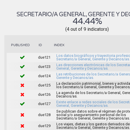
SECRETARIO/A GENERAL, GERENTE Y D
44.44%
(4 out of 9 indicators)
INDEX
PUBLISHED
ID
Los datos biográficos y trayectoria profesi
due121
Secretario/a General, Gerente y Decanos/as.
Las direcciones electrónicas de los Secreta
due123
General, Gerente y Decanos/as.
Las retribuciones de los Secretario/a Genera
due124
Gerente y Decanos/as.
La declaración patrimonial, bienes y activi
due125
los Secretario/a General, Gerente y Decanos
La agenda de los Secretario/a General, Gere
due126
Decanos/as.
Existe enlace a redes sociales de los Secret
due127
General, Gerente y Decanos/as.
Se publican datos sobre el régimen de prot
due128
social y/o aseguramiento personal de los
Secretario/a General, Gerente y Decanos/as.
Los viajes, dietas y los gastos derivados de
due129
Secretario/a General, Gerente y Decanos/as.