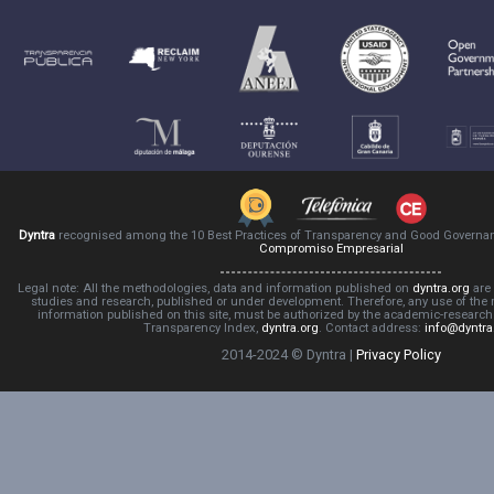
Dyntra
recognised among the 10 Best Practices of Transparency and Good Governa
Compromiso Empresarial
Legal note: All the methodologies, data and information published on
dyntra.org
are 
studies and research, published or under development. Therefore, any use of the
information published on this site, must be authorized by the academic-resear
Transparency Index,
dyntra.org
. Contact address:
info@dyntra
2014-2024 © Dyntra |
Privacy Policy