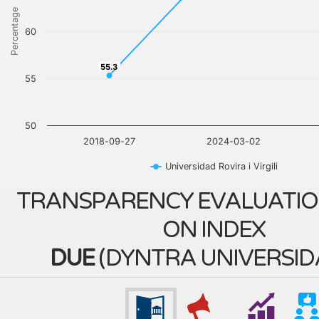
Percentage
60
55.3
55.3
55
50
2018-09-27
2024-03-02
Universidad Rovira i Virgili
TRANSPARENCY EVALUATIO
ON INDEX
DUE
(
DYNTRA UNIVERSID