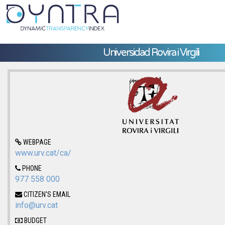
Universidad Rovira i Virgili
WEBPAGE
www.urv.cat/ca/
PHONE
977 558 000
CITIZEN'S EMAIL
info@urv.cat
BUDGET