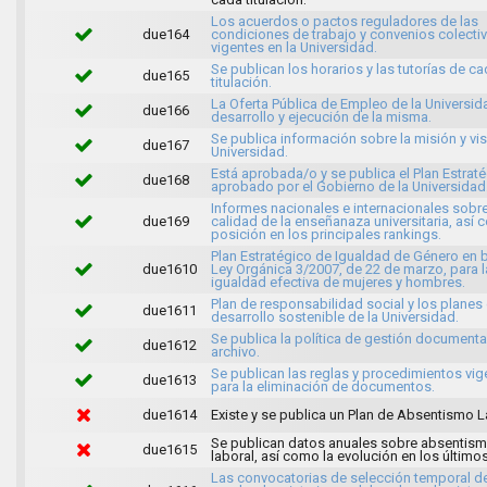
Los acuerdos o pactos reguladores de las
due164
condiciones de trabajo y convenios colecti
vigentes en la Universidad.
Se publican los horarios y las tutorías de c
due165
titulación.
La Oferta Pública de Empleo de la Universida
due166
desarrollo y ejecución de la misma.
Se publica información sobre la misión y vis
due167
Universidad.
Está aprobada/o y se publica el Plan Estrat
due168
aprobado por el Gobierno de la Universidad
Informes nacionales e internacionales sobre
due169
calidad de la enseñanaza universitaria, así
posición en los principales rankings.
Plan Estratégico de Igualdad de Género en b
due1610
Ley Orgánica 3/2007, de 22 de marzo, para l
igualdad efectiva de mujeres y hombres.
Plan de responsabilidad social y los planes
due1611
desarrollo sostenible de la Universidad.
Se publica la política de gestión documenta
due1612
archivo.
Se publican las reglas y procedimientos vig
due1613
para la eliminación de documentos.
due1614
Existe y se publica un Plan de Absentismo L
Se publican datos anuales sobre absentis
due1615
laboral, así como la evolución en los último
Las convocatorias de selección temporal d