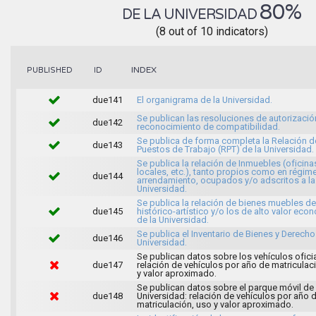
80%
DE LA UNIVERSIDAD
(8 out of 10 indicators)
INDEX
PUBLISHED
ID
due141
El organigrama de la Universidad.
Se publican las resoluciones de autorizació
due142
reconocimiento de compatibilidad.
Se publica de forma completa la Relación d
due143
Puestos de Trabajo (RPT) de la Universidad.
Se publica la relación de Inmuebles (oficina
locales, etc.), tanto propios como en régim
due144
arrendamiento, ocupados y/o adscritos a la
Universidad.
Se publica la relación de bienes muebles de
due145
histórico-artístico y/o los de alto valor ec
de la Universidad.
Se publica el Inventario de Bienes y Derecho
due146
Universidad.
Se publican datos sobre los vehículos oficia
due147
relación de vehículos por año de matriculac
y valor aproximado.
Se publican datos sobre el parque móvil de 
due148
Universidad: relación de vehículos por año 
matriculación, uso y valor aproximado.