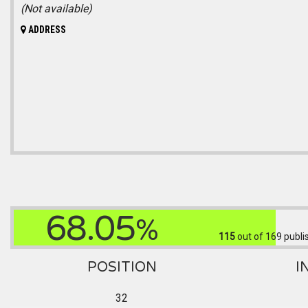
(Not available)
ADDRESS
68.05
%
115
out of 169
publi
POSITION
I
32