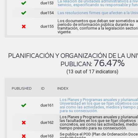
La relación de unidades administrativos a niv
due153
servicio, especificando su responsable y fu
due154
Las resoluciones firmes que afecten a la Uni
Los documentos que deban ser sometidos a
período de información pública durante su
due155
tramitación, conforme a la legislación sectori
vigente.
PLANIFICACIÓN Y ORGANIZACIÓN DE LA UNI
76.47%
PUBLICAN:
(13 out of 17 indicators)
INDEX
PUBLISHED
ID
Los Planes y Programas anuales y plurianual
Universidad en los que se fijan objetivos co
due161
así como las actividades, medios y tiempo 
para su consecución.
Los Planes y Programas anuales y plurianua
las facultades en los que se fijan objetivos
due162
concretos, así como las actividades, medio
tiempo previsto para su consecución.
Se publica el POD (Plan de Ordenación Doce
due163
cada titulación.