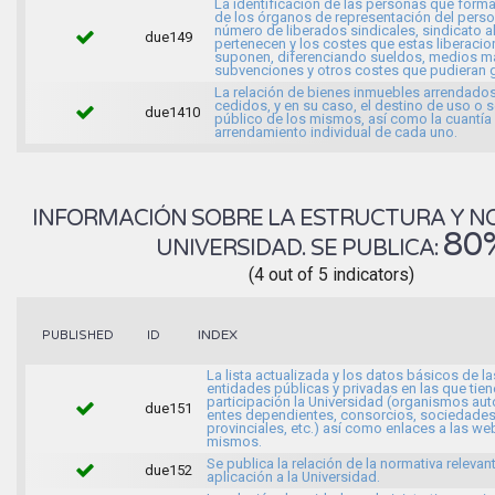
La identificación de las personas que forma
de los órganos de representación del person
número de liberados sindicales, sindicato a
due149
pertenecen y los costes que estas liberaci
suponen, diferenciando sueldos, medios ma
subvenciones y otros costes que pudieran g
La relación de bienes inmuebles arrendados
cedidos, y en su caso, el destino de uso o s
due1410
público de los mismos, así como la cuantía
arrendamiento individual de cada uno.
INFORMACIÓN SOBRE LA ESTRUCTURA Y N
80
UNIVERSIDAD. SE PUBLICA:
(4 out of 5 indicators)
INDEX
PUBLISHED
ID
La lista actualizada y los datos básicos de la
entidades públicas y privadas en las que tien
participación la Universidad (organismos a
due151
entes dependientes, consorcios, sociedade
provinciales, etc.) así como enlaces a las we
mismos.
Se publica la relación de la normativa relevan
due152
aplicación a la Universidad.