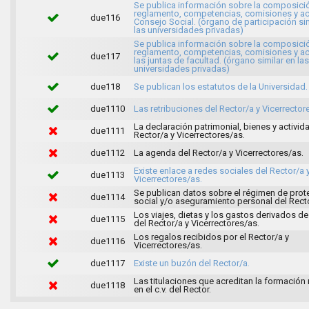
Se publica información sobre la composici
reglamento, competencias, comisiones y ac
due116
Consejo Social. (órgano de participación sim
las universidades privadas)
Se publica información sobre la composici
reglamento, competencias, comisiones y ac
due117
las juntas de facultad. (órgano similar en las
universidades privadas)
due118
Se publican los estatutos de la Universidad.
due1110
Las retribuciones del Rector/a y Vicerrector
La declaración patrimonial, bienes y activid
due1111
Rector/a y Vicerrectores/as.
due1112
La agenda del Rector/a y Vicerrectores/as.
Existe enlace a redes sociales del Rector/a 
due1113
Vicerrectores/as.
Se publican datos sobre el régimen de prot
due1114
social y/o aseguramiento personal del Recto
Los viajes, dietas y los gastos derivados de 
due1115
del Rector/a y Vicerrectores/as.
Los regalos recibidos por el Rector/a y
due1116
Vicerrectores/as.
due1117
Existe un buzón del Rector/a.
Las titulaciones que acreditan la formación
due1118
en el c.v. del Rector.