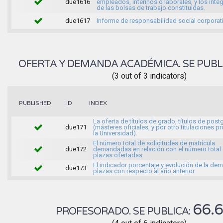
due1616
empleados, interinos o laborales, y los inte
de las bolsas de trabajo constituidas.
due1617
Informe de responsabilidad social corporati
OFERTA Y DEMANDA ACADÉMICA. SE PUBL
(3 out of 3 indicators)
INDEX
PUBLISHED
ID
La oferta de títulos de grado, títulos de pos
due171
(másteres oficiales, y por otro títulaciones p
la Universidad).
El número total de solicitudes de matrícula
due172
demandadas en relación con el número total 
plazas ofertadas.
El indicador porcentaje y evolución de la d
due173
plazas con respecto al año anterior.
66.
PROFESORADO. SE PUBLICA: