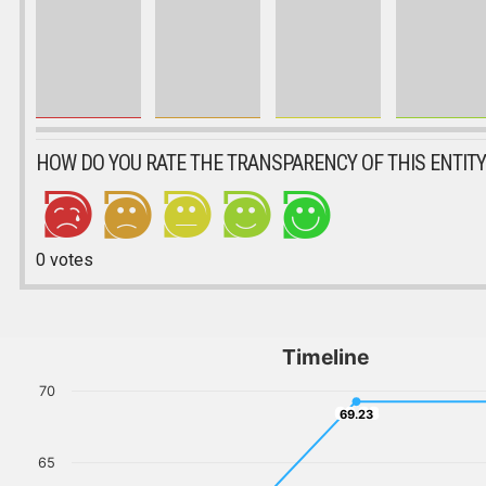
HOW DO YOU RATE THE TRANSPARENCY OF THIS ENTITY
0
votes
Timeline
70
69.23
69.23
65