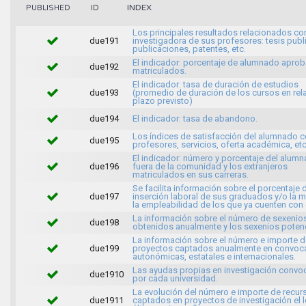
INDEX
PUBLISHED
ID
Los principales resultados relacionados con
due191
investigadora de sus profesores: tesis publ
publicaciones, patentes, etc.
El indicador: porcentaje de alumnado apro
due192
matriculados.
El indicador: tasa de duración de estudios
due193
(promedio de duración de los cursos en rela
plazo previsto)
due194
El indicador: tasa de abandono.
Los índices de satisfacción del alumnado c
due195
profesores, servicios, oferta académica, etc
El indicador: número y porcentaje del alum
due196
fuera de la comunidad y los extranjeros
matriculados en sus carreras.
Se facilita información sobre el porcentaje 
due197
inserción laboral de sus graduados y/o la 
la empleabilidad de los que ya cuenten con
La información sobre el número de sexenio
due198
obtenidos anualmente y los sexenios potenc
La información sobre el número e importe d
due199
proyectos captados anualmente en convoca
autonómicas, estatales e internacionales.
Las ayudas propias en investigación conv
due1910
por cada universidad.
La evolución del número e importe de recur
due1911
captados en proyectos de investigación el 