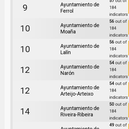
57
out of
Ayuntamiento de
9
184
Ferrol
indicators
56
out of
Ayuntamiento de
10
184
Moaña
indicators
56
out of
Ayuntamiento de
10
184
Lalín
indicators
54
out of
Ayuntamiento de
12
184
Narón
indicators
54
out of
Ayuntamiento de
12
184
Arteijo-Arteixo
indicators
50
out of
Ayuntamiento de
14
184
Riveira-Ribeira
indicators
49
out of
Ayuntamiento de