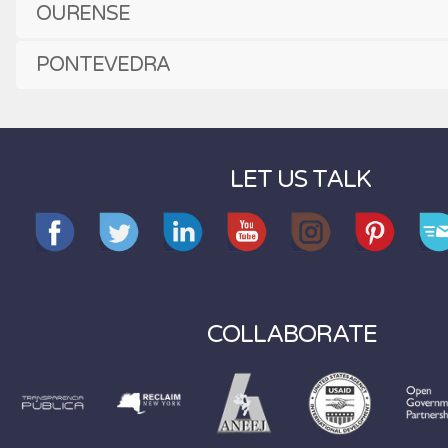
OURENSE
PONTEVEDRA
LET US TALK
COLLABORATE