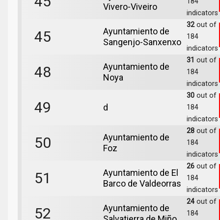
45
184
Vivero-Viveiro
indicators
32
out of
Ayuntamiento de
45
184
Sangenjo-Sanxenxo
indicators
31
out of
Ayuntamiento de
48
184
Noya
indicators
30
out of
49
d
184
indicators
28
out of
Ayuntamiento de
50
184
Foz
indicators
26
out of
Ayuntamiento de El
51
184
Barco de Valdeorras
indicators
24
out of
Ayuntamiento de
52
184
Salvatierra de Miño