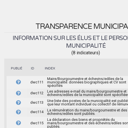
TRANSPARENCE MUNICIPA
INFORMATION SUR LES ÉLUS ET LE PERSO
MUNICIPALITÉ
(8 indicateurs)
INDEX
PUBLIÉ
ID
Maire/Bourgoumestre et échevins/ediles de la
dwc111
municipalité: données biographiques et CV sont
spécifiés
Les adresses e-mail du maire/bourgoumestre et
dwc112
échevins/ediles de la municipalité sont spécifiée
Une liste des postes de la municipalité est publié
dwc113
que leur montant individuel ou collectif de rémun
La rémunération du maire/bourgoumestre et des
dwc114
échevins/ediles sont publiés.
La déclaration des biens et propriétés du
dwc115
maire/bourgoumestre et des échevins/ediles son
publiés.