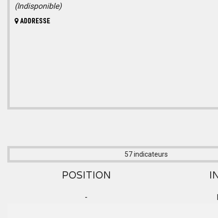
(Indisponible)
ADDRESSE
57 indicateurs
POSITION
I
-