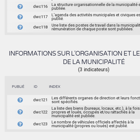
La structure organisationnelle de la municipalité 
dwc116
publiée.
L'agenda des activités municipales et civiques e
dwc117
publié.
Une liste des postes de travail dans la municipalit
dwc118
rémunération de chaque poste sont publiées.
INFORMATIONS SUR L'ORGANISATION ET LE
DE LA MUNICIPALITÉ
(3 indicateurs)
INDEX
PUBLIÉ
ID
Les différents organes de direction et leurs fonc
dwc121
sont spécifiés.
La liste des biens (bureaux, locaux, etc.), à la fois
dwc122
propres et loués, occupés et/ou rattachés à la
municipalité est publiée.
Le nombre de véhicules officiels affectés à la
dwc123
municipalité (propres ou loués) est publié.