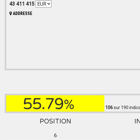
43 411 415
ADDRESSE
55.79
%
106
sur 190
indic
POSITION
I
6