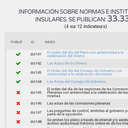
INFORMACIÓN SOBRE NORMAS E INSTI
33.3
INSULARES. SE PUBLICAN:
(4 sur 12 indicateurs)
INDEX
PUBLIÉ
ID
El Orden del día del Pleno con anterioridad a la
dci141
celebración del mismo.
dci142
Las Actas de los Plenos.
El Orden del día del Consejo de Gobierno con
dci143
anterioridad a la celebración del mismo.
dci144
Las Actas del Consejo de Gobierno.
El orden del día de las reuniones de las Comisio
dci145
Plenarias con anterioridad a la celebración de las
mismas.
dci146
Las actas de las comisiones plenarias
Las preguntas de control, emitidas al gobierno p
dci147
parte de la oposición.
Se emiten los pleno a través de internet y/o exist
dci148
archivo audiovisual histórico online en de los m