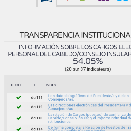
TRANSPARENCIA INSTITUCION
INFORMACIÓN SOBRE LOS CARGOS ELEC
PERSONAL DEL CABILDO/CONSEJO INSULAR.
54.05%
(20 sur 37 indicateurs)
INDEX
PUBLIÉ
ID
Los datos biográficos del Presidente/a y de los
dci111
Consejeros/as.
Las direcciones electrónicas del Presidente/a y d
dci112
Consejeros/as.
La relación de Cargos (puestos) de confianza de
dci113
Cabildo/Consejo Insular, y el importe individual d
retribuciones.
De forma completa la Relación de Puestos de Tr
dci114
(RPT) del Cabildo/Consejo Insular.