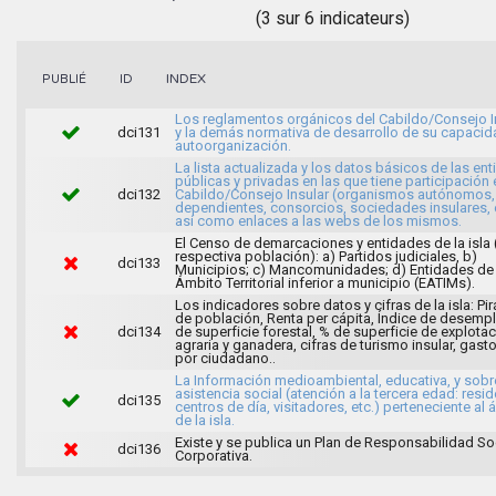
(3 sur 6 indicateurs)
INDEX
PUBLIÉ
ID
Los reglamentos orgánicos del Cabildo/Consejo I
dci131
y la demás normativa de desarrollo de su capacid
autoorganización.
La lista actualizada y los datos básicos de las en
públicas y privadas en las que tiene participación 
dci132
Cabildo/Consejo Insular (organismos autónomos,
dependientes, consorcios, sociedades insulares, 
así como enlaces a las webs de los mismos.
El Censo de demarcaciones y entidades de la isla 
respectiva población): a) Partidos judiciales, b)
dci133
Municipios; c) Mancomunidades; d) Entidades de
Ámbito Territorial inferior a municipio (EATIMs).
Los indicadores sobre datos y cifras de la isla: P
de población, Renta per cápita, Índice de desemp
dci134
de superficie forestal, % de superficie de explota
agraria y ganadera, cifras de turismo insular, gas
por ciudadano..
La Información medioambiental, educativa, y sobr
asistencia social (atención a la tercera edad: resid
dci135
centros de día, visitadores, etc.) perteneciente al
de la isla.
Existe y se publica un Plan de Responsabilidad So
dci136
Corporativa.