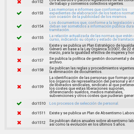
dci152
de trabajo y convenios colectivos vigentes.
Las memorias e informes que conforman los
dci153
expedientes de elaboración de los textos normat
con ocasión de la publicidad de los mismos.
Los documentos que, conforme a la legislación v
dci154
deban ser sometidos a información pública dura
tramitación.
La relación actualizada de las normas que estén
dci155
curso, indicando su objeto y estado de tramitaci
Existe y se publica un Plan Estratégico de Iguald
dci156
Género en base a la Ley Orgánica 3/2007, de 22 
marzo, para la igualdad efectiva de mujeres y h
Se publica la política de gestión documental y d
dci157
archivo.
Se publican las reglas y procedimientos vigentes
dci158
la eliminación de documentos.
La identificación de las personas que forman pa
los órganos de representación del personal y el
de liberados sindicales, sindicato al que pertene
dci159
los costes que estas liberaciones suponen,
diferenciando sueldos, medios materiales,
subvenciones y otros costes que pudieran genera
dci1510
Los procesos de selección de personal.
dci1511
Existe y se publica un Plan de Absentismo Labora
Se publican datos anuales sobre absentismo lab
dci1512
así como la evolución en los últimos 5 años.