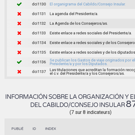
dci1130
El organigrama del Cabildo/Consejo Insular.
dci1131
La agenda del Presidente/a.
dci1132
La Agenda de los Consejeros/as.
dci1133
Existe enlace a redes sociales del Presidente/a.
dci1134
Existe enlace a redes sociales y de los Consejer
dci1135
Existe enlace a redes sociales y de los diputados
Se publican los Gastos de viaje originados por el
dci1136
Presidente/a y por los Diputados.
Las titulaciones que acreditan la formación reco
dci1137
el c.v. del Presidente/a y los Consejeros/as.
INFORMACIÓN SOBRE LA ORGANIZACIÓN Y E
8
DEL CABILDO/CONSEJO INSULAR
(7 sur 8 indicateurs)
INDEX
PUBLIÉ
ID