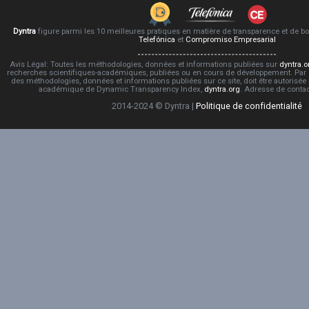
Dyntra
figure parmi les 10 meilleures pratiques en matière de transparence et de 
Telefónica
et
Compromiso Empresarial
Avis Légal: Toutes les méthodologies, données et informations publiées sur
dyntra.o
recherches scientifiques-académiques, publiées ou en cours de développement. Par co
des méthodologies, données et informations publiées sur ce site, doit être autorisée
académique de Dynamic Transparency Index,
dyntra.org
. Adresse de conta
2014-2024 © Dyntra |
Politique de confidentialité