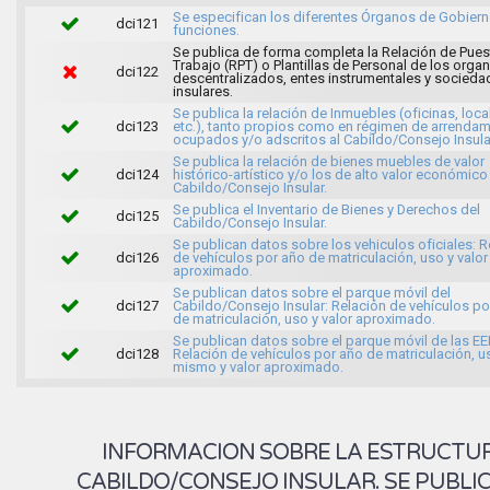
Se especifican los diferentes Órganos de Gobiern
dci121
funciones.
Se publica de forma completa la Relación de Pue
Trabajo (RPT) o Plantillas de Personal de los org
dci122
descentralizados, entes instrumentales y socieda
insulares.
Se publica la relación de Inmuebles (oficinas, loca
dci123
etc.), tanto propios como en régimen de arrendam
ocupados y/o adscritos al Cabildo/Consejo Insula
Se publica la relación de bienes muebles de valor
dci124
histórico-artístico y/o los de alto valor económico
Cabildo/Consejo Insular.
Se publica el Inventario de Bienes y Derechos del
dci125
Cabildo/Consejo Insular.
Se publican datos sobre los vehiculos oficiales: R
dci126
de vehículos por año de matriculación, uso y valor
aproximado.
Se publican datos sobre el parque móvil del
dci127
Cabildo/Consejo Insular: Relación de vehículos po
de matriculación, uso y valor aproximado.
Se publican datos sobre el parque móvil de las EE
dci128
Relación de vehículos por año de matriculación, u
mismo y valor aproximado.
INFORMACION SOBRE LA ESTRUCTU
CABILDO/CONSEJO INSULAR. SE PUBLI