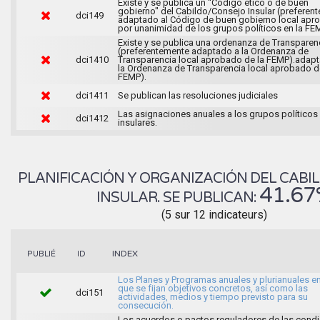
Existe y se publica un “Código ético o de buen
gobierno" del Cabildo/Consejo Insular (preferen
dci149
adaptado al Código de buen gobierno local apr
por unanimidad de los grupos políticos en la FEM
Existe y se publica una ordenanza de Transparen
(preferentemente adaptado a la Ordenanza de
dci1410
Transparencia local aprobado de la FEMP).adap
la Ordenanza de Transparencia local aprobado d
FEMP).
dci1411
Se publican las resoluciones judiciales
Las asignaciones anuales a los grupos políticos
dci1412
insulares.
PLANIFICACIÓN Y ORGANIZACIÓN DEL CAB
41.67
INSULAR. SE PUBLICAN:
(5 sur 12 indicateurs)
INDEX
PUBLIÉ
ID
Los Planes y Programas anuales y plurianuales en
que se fijan objetivos concretos, así como las
dci151
actividades, medios y tiempo previsto para su
consecución.
Los acuerdos o pactos reguladores de las cond