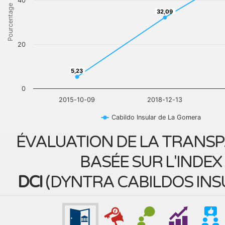
40
Pourcentage
32,09
32,09
20
5,23
5,23
0
2015-10-09
2018-12-13
Cabildo Insular de La Gomera
ÉVALUATION DE LA TRANS
BASÉE SUR L'INDEX
DCI
(
DYNTRA CABILDOS INS