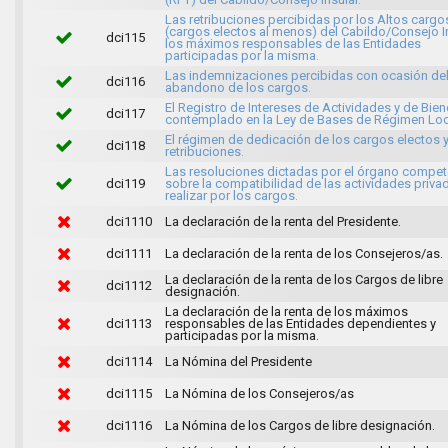
Las retribuciones percibidas por los Altos cargo
(cargos electos al menos) del Cabildo/Consejo In
dci115
los máximos responsables de las Entidades
participadas por la misma.
Las indemnizaciones percibidas con ocasión de
dci116
abandono de los cargos.
El Registro de Intereses de Actividades y de Bie
dci117
contemplado en la Ley de Bases de Régimen Loc
El régimen de dedicación de los cargos electos 
dci118
retribuciones.
Las resoluciones dictadas por el órgano compet
dci119
sobre la compatibilidad de las actividades priva
realizar por los cargos.
dci1110
La declaración de la renta del Presidente.
dci1111
La declaración de la renta de los Consejeros/as.
La declaración de la renta de los Cargos de libre
dci1112
designación.
La declaración de la renta de los máximos
dci1113
responsables de las Entidades dependientes y
participadas por la misma.
dci1114
La Nómina del Presidente
dci1115
La Nómina de los Consejeros/as
dci1116
La Nómina de los Cargos de libre designación.