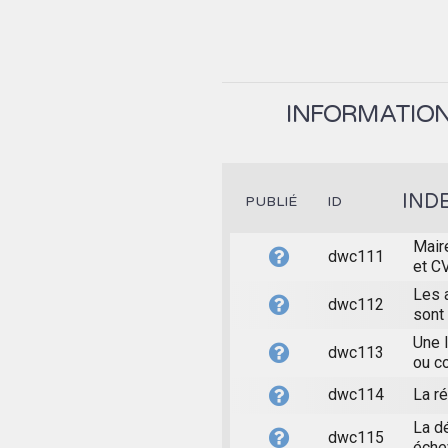
INFORMATION 
IND
PUBLIÉ
ID
Mair
dwc111
et C
Les 
dwc112
sont
Une l
dwc113
ou co
dwc114
La r
La d
dwc115
éche