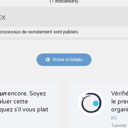
(1 indicateurs)
EX
processus de recrutement sont publiés.
Volver al listado
un
encore. Soyez
Vérifi
aluer cette
le pre
quez s'il vous plait
organi
ici
Tuesday