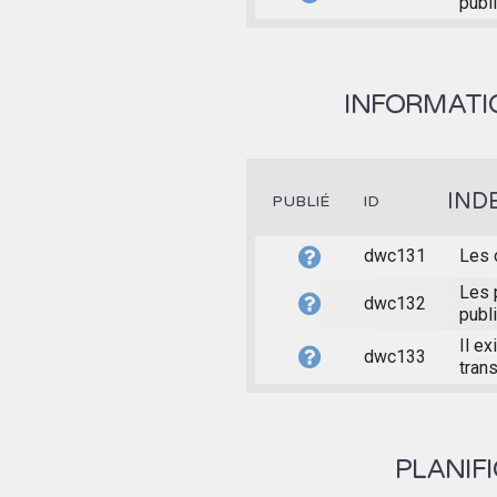
publi
INFORMATIO
IND
PUBLIÉ
ID
dwc131
Les 
Les 
dwc132
publ
Il e
dwc133
trans
PLANIF