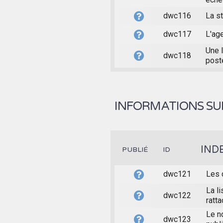
dwc116
La st
dwc117
L'age
Une l
dwc118
post
INFORMATIONS SUR
IND
PUBLIÉ
ID
dwc121
Les 
La li
dwc122
ratta
Le n
dwc123