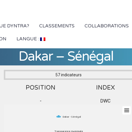
QUE DYNTRA?
CLASSEMENTS
COLLABORATIONS
ION
LANGUE :
Dakar – Sénégal
57 indicateurs
POSITION
INDEX
-
DWC
Dakar - Sénégal
Transparence municipale