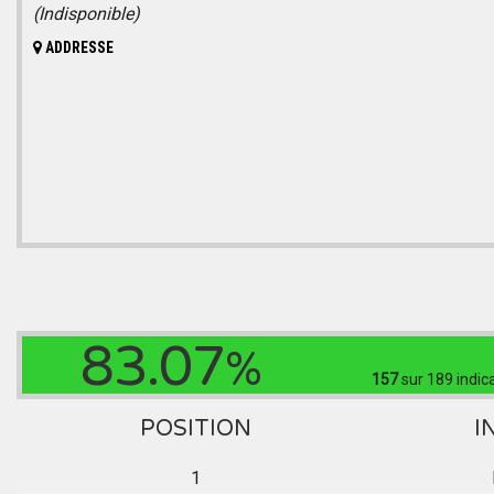
(Indisponible)
ADDRESSE
83.07
%
157
sur 189
indic
POSITION
I
1