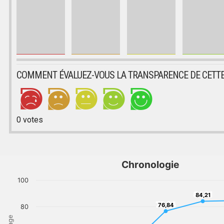
COMMENT ÉVALUEZ-VOUS LA TRANSPARENCE DE CETTE
0
votes
Chronologie
100
84,21
84,21
76,84
76,84
80