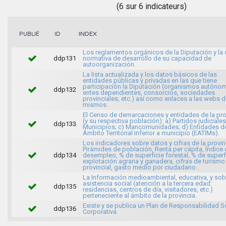
(6 sur 6 indicateurs)
INDEX
PUBLIÉ
ID
Los reglamentos orgánicos de la Diputación y l
ddp131
normativa de desarrollo de su capacidad de
autoorganización.
La lista actualizada y los datos básicos de las
entidades públicas y privadas en las que tiene
participación la Diputación (organismos autóno
ddp132
entes dependientes, consorcios, sociedades
provinciales, etc.) así como enlaces a las webs d
mismos.
El Censo de demarcaciones y entidades de la pro
(y su respectiva población): a) Partidos judiciales
ddp133
Municipios; c) Mancomunidades; d) Entidades d
Ámbito Territorial inferior a municipio (EATIMs).
Los indicadores sobre datos y cifras de la provin
Pirámides de población, Renta per cápita, Índice
ddp134
desempleo, % de superficie forestal, % de superf
explotación agraria y ganadera, cifras de turismo
provincial, gasto medio por ciudadano..
La Información medioambiental, educativa, y sob
asistencia social (atención a la tercera edad:
ddp135
residencias, centros de día, visitadores, etc.)
perteneciente al ámbito de la provincia.
Existe y se publica un Plan de Responsabilidad S
ddp136
Corporativa.