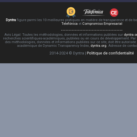
Dyntra
figure parmi les 10 meilleures pratiques en matière de transparence et de 
Telefónica
et
Compromiso Empresarial
Avis Légal: Toutes les méthodologies, données et informations publiées sur
dyntra.o
recherches scientifiques-académiques, publiées ou en cours de développement. Par co
des méthodologies, données et informations publiées sur ce site, doit être autorisée
académique de Dynamic Transparency Index,
dyntra.org
. Adresse de conta
2014-2024 © Dyntra |
Politique de confidentialité