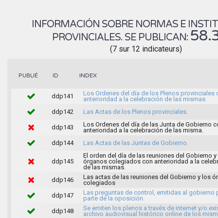
INFORMACIÓN SOBRE NORMAS E INSTI
58.
PROVINCIALES. SE PUBLICAN:
(7 sur 12 indicateurs)
INDEX
PUBLIÉ
ID
Los Ordenes del día de los Plenos provinciales
ddp141
anterioridad a la celebración de las mismas.
ddp142
Las Actas de los Plenos provinciales.
Los Ordenes del día de las Junta de Gobierno c
ddp143
anterioridad a la celebración de las misma.
ddp144
Las Actas de las Juntas de Gobierno.
El orden del día de las reuniones del Gobierno y
ddp145
órganos colegiados con anterioridad a la celeb
de las mismas.
Las actas de las reuniones del Gobierno y los 
ddp146
colegiados
Las preguntas de control, emitidas al gobierno 
ddp147
parte de la oposición.
Se emiten los plenos a través de internet y/o exi
ddp148
archivo audiovisual histórico online de los mis