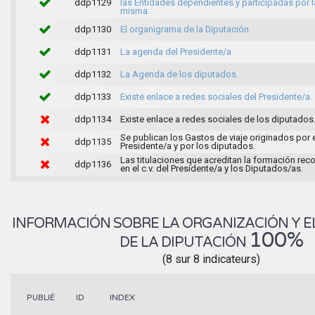
ddp1129
las Entidades dependientes y participadas por l
misma.
ddp1130
El organigrama de la Diputación.
ddp1131
La agenda del Presidente/a.
ddp1132
La Agenda de los diputados.
ddp1133
Existe enlace a redes sociales del Presidente/a.
ddp1134
Existe enlace a redes sociales de los diputados
Se publican los Gastos de viaje originados por 
ddp1135
Presidente/a y por los diputados.
Las titulaciones que acreditan la formación rec
ddp1136
en el c.v. del Presidente/a y los Diputados/as.
INFORMACIÓN SOBRE LA ORGANIZACIÓN Y E
100%
DE LA DIPUTACIÓN
(8 sur 8 indicateurs)
INDEX
PUBLIÉ
ID