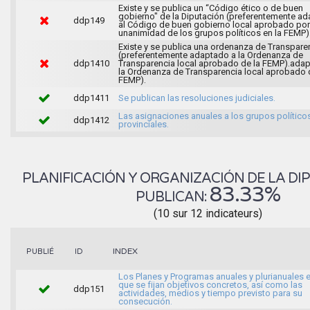
Existe y se publica un “Código ético o de buen
gobierno" de la Diputación (preferentemente a
ddp149
al Código de buen gobierno local aprobado por
unanimidad de los grupos políticos en la FEMP)
Existe y se publica una ordenanza de Transpare
(preferentemente adaptado a la Ordenanza de
ddp1410
Transparencia local aprobado de la FEMP).ada
la Ordenanza de Transparencia local aprobado 
FEMP).
ddp1411
Se publican las resoluciones judiciales.
Las asignaciones anuales a los grupos político
ddp1412
provinciales.
PLANIFICACIÓN Y ORGANIZACIÓN DE LA DIP
83.33%
PUBLICAN:
(10 sur 12 indicateurs)
INDEX
PUBLIÉ
ID
Los Planes y Programas anuales y plurianuales e
que se fijan objetivos concretos, así como las
ddp151
actividades, medios y tiempo previsto para su
consecución.