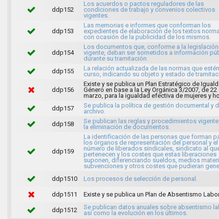
Los acuerdos o pactos reguladores de las
ddp152
condiciones de trabajo y convenios colectivos
vigentes.
Las memorias e informes que conforman los
ddp153
expedientes de elaboración de los textos norma
con ocasión de la publicidad de los mismos.
Los documentos que, conforme a la legislación
ddp154
vigente, deban ser sometidos a información púb
durante su tramitación.
La relación actualizada de las normas que esté
ddp155
curso, indicando su objeto y estado de tramitac
Existe y se publica un Plan Estratégico de Igual
ddp156
Género en base a la Ley Orgánica 3/2007, de 22
marzo, para la igualdad efectiva de mujeres y 
Se publica la política de gestión documental y 
ddp157
archivo.
Se publican las reglas y procedimientos vigente
ddp158
la eliminación de documentos.
La identificación de las personas que forman p
los órganos de representación del personal y el
número de liberados sindicales, sindicato al qu
ddp159
pertenecen y los costes que estas liberaciones
suponen, diferenciando sueldos, medios materi
subvenciones y otros costes que pudieran gener
ddp1510
Los procesos de selección de personal.
ddp1511
Existe y se publica un Plan de Absentismo Labor
Se publican datos anuales sobre absentismo la
ddp1512
así como la evolución en los últimos.