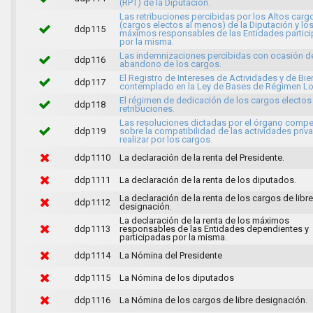
(RPT) de la Diputación.
Las retribuciones percibidas por los Altos carg
(cargos electos al menos) de la Diputación y lo
ddp115
máximos responsables de las Entidades partic
por la misma.
Las indemnizaciones percibidas con ocasión d
ddp116
abandono de los cargos.
El Registro de Intereses de Actividades y de Bi
ddp117
contemplado en la Ley de Bases de Régimen Lo
El régimen de dedicación de los cargos electos
ddp118
retribuciones.
Las resoluciones dictadas por el órgano compe
ddp119
sobre la compatibilidad de las actividades priv
realizar por los cargos.
ddp1110
La declaración de la renta del Presidente.
ddp1111
La declaración de la renta de los diputados.
La declaración de la renta de los cargos de libre
ddp1112
designación.
La declaración de la renta de los máximos
ddp1113
responsables de las Entidades dependientes y
participadas por la misma.
ddp1114
La Nómina del Presidente
ddp1115
La Nómina de los diputados
ddp1116
La Nómina de los cargos de libre designación.