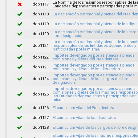
La Nómina de los máximos responsables de la
ddp1117
Entidades dependientes y participadas por la m
ddp1118
La declaración patrimonial y bienes del Presiden
ddp1119
La declaración patrimonial y bienes de los dipu
La declaración patrimonial y bienes de los carg
ddp1120
libre designación.
La declaración patrimonial y bienes de los máx
ddp1121
responsables de las Entidades dependientes y
participadas por la misma.
Importes devengados por asistencia a plenos,
ddp1122
comisiones y dietas del Presidente/a.
Importes devengados por asistencia a plenos,
ddp1123
comisiones y dietas de los diputados.
Importes devengados por asistencia a plenos,
ddp1124
comisiones y dietas de los cargos de libre
designación.
Importes devengados por asistencia a plenos,
comisiones y dietas de los máximos responsab
ddp1125
las Entidades dependientes y participadas por l
misma.
ddp1126
El curriculum vitae del Presidente/a.
ddp1127
El curriculum vitae de los diputados.
ddp1128
El curriculum vitae de los cargos de libre design
El curriculum vitae de los máximos responsable