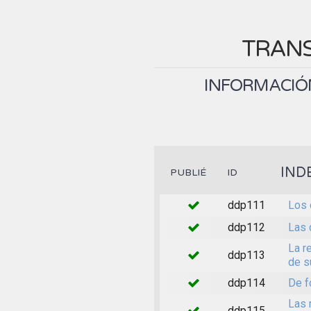
TRANS
INFORMACIÓN
IND
PUBLIÉ
ID
ddp111
Los 
ddp112
Las 
La r
ddp113
de s
ddp114
De f
Las 
ddp115