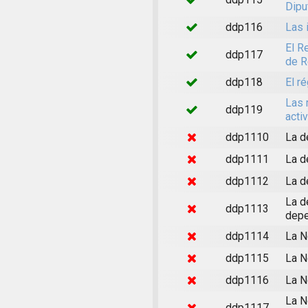
Dipu
ddp116
Las 
El R
ddp117
de R
ddp118
El r
Las 
ddp119
acti
ddp1110
La d
ddp1111
La d
ddp1112
La d
La d
ddp1113
depe
ddp1114
La N
ddp1115
La N
ddp1116
La N
La N
ddp1117