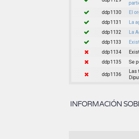
part
ddp1130
El o
ddp1131
La a
ddp1132
La A
ddp1133
Exis
ddp1134
Exis
ddp1135
Se p
Las 
ddp1136
Dipu
INFORMACIÓN SOBR