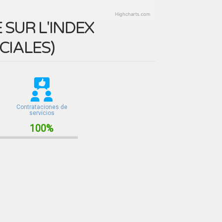
Highcharts.com
SUR L'INDEX
CIALES
)
Contrataciones de
servicios
100%