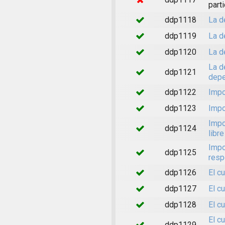
part
ddp1118
La d
ddp1119
La d
ddp1120
La d
La d
ddp1121
depe
ddp1122
Impo
ddp1123
Impo
Impo
ddp1124
libr
Impo
ddp1125
resp
ddp1126
El c
ddp1127
El c
ddp1128
El c
El c
ddp1129