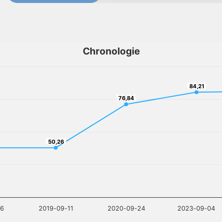
Chronologie
84,21
84,21
76,84
76,84
50,26
50,26
06
2019-09-11
2020-09-24
2023-09-04