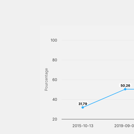
100
80
Pourcentage
60
50,26
50,26
40
31,79
31,79
20
2015-10-13
2019-09-