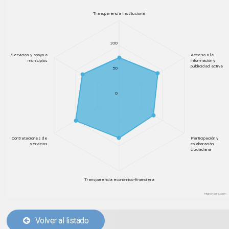
Transparencia Institucional
100
Servicios y apoyo a
Acceso a la
municipios
información y
publicidad activa
50
0
Contrataciones de
Participación y
servicios
colaboración
ciudadana
Transparencia económico-financiera
Highcharts.com
Volver al listado