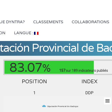
QUE DYNTRA?
CLASSEMENTS
COLLABORATIONS
ION
LANGUE :
tación Provincial de Ba
83.07
%
157
sur 189
indicateurs publiés
POSITION
INDEX
1
DDP
Diputación Provincial de Badajoz