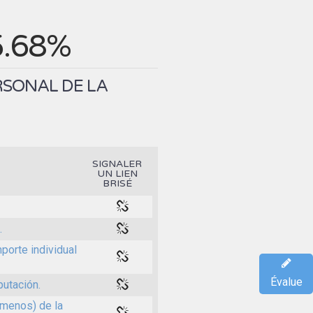
5.68%
RSONAL DE LA
SIGNALER
UN LIEN
BRISÉ
.
porte individual
Évalue
putación.
 menos) de la