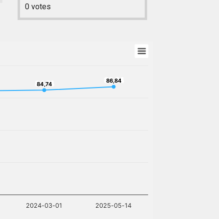
0
votes
86,84
86,84
84,74
84,74
2024-03-01
2025-05-14