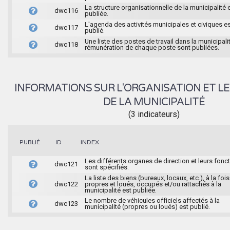
La structure organisationnelle de la municipalité 
dwc116
publiée.
L'agenda des activités municipales et civiques e
dwc117
publié.
Une liste des postes de travail dans la municipalit
dwc118
rémunération de chaque poste sont publiées.
INFORMATIONS SUR L'ORGANISATION ET LE
DE LA MUNICIPALITÉ
(3 indicateurs)
INDEX
PUBLIÉ
ID
Les différents organes de direction et leurs fonc
dwc121
sont spécifiés.
La liste des biens (bureaux, locaux, etc.), à la fois
dwc122
propres et loués, occupés et/ou rattachés à la
municipalité est publiée.
Le nombre de véhicules officiels affectés à la
dwc123
municipalité (propres ou loués) est publié.