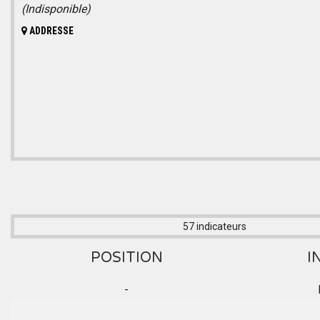
(Indisponible)
ADDRESSE
57 indicateurs
POSITION
I
-