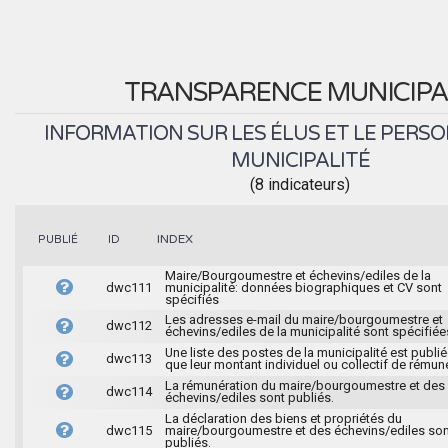
TRANSPARENCE MUNICIPA
INFORMATION SUR LES ÉLUS ET LE PERSO
MUNICIPALITÉ
(8 indicateurs)
INDEX
PUBLIÉ
ID
Maire/Bourgoumestre et échevins/ediles de la
dwc111
municipalité: données biographiques et CV sont
spécifiés
Les adresses e-mail du maire/bourgoumestre et
dwc112
échevins/ediles de la municipalité sont spécifiée
Une liste des postes de la municipalité est publié
dwc113
que leur montant individuel ou collectif de rémun
La rémunération du maire/bourgoumestre et des
dwc114
échevins/ediles sont publiés.
La déclaration des biens et propriétés du
dwc115
maire/bourgoumestre et des échevins/ediles son
publiés.