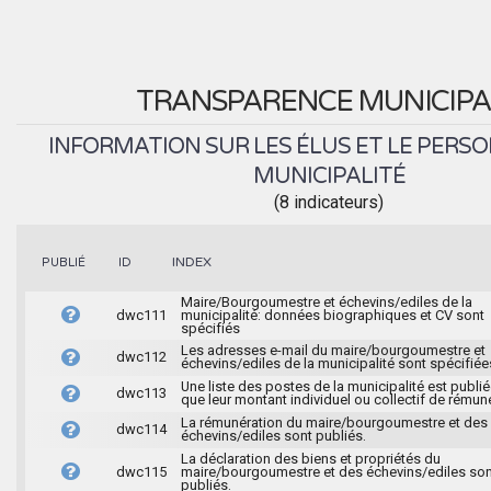
TRANSPARENCE MUNICIPA
INFORMATION SUR LES ÉLUS ET LE PERSO
MUNICIPALITÉ
(8 indicateurs)
INDEX
PUBLIÉ
ID
Maire/Bourgoumestre et échevins/ediles de la
dwc111
municipalité: données biographiques et CV sont
spécifiés
Les adresses e-mail du maire/bourgoumestre et
dwc112
échevins/ediles de la municipalité sont spécifiée
Une liste des postes de la municipalité est publié
dwc113
que leur montant individuel ou collectif de rémun
La rémunération du maire/bourgoumestre et des
dwc114
échevins/ediles sont publiés.
La déclaration des biens et propriétés du
dwc115
maire/bourgoumestre et des échevins/ediles son
publiés.