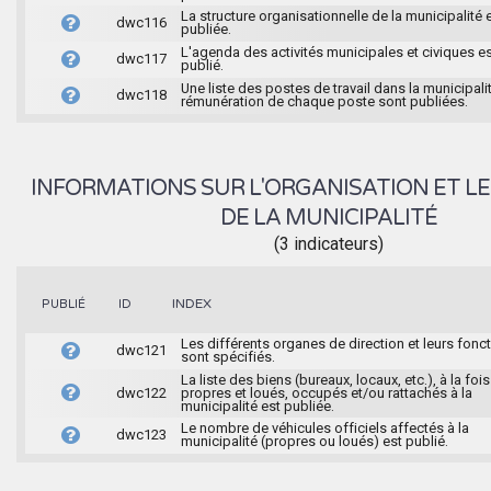
La structure organisationnelle de la municipalité 
dwc116
publiée.
L'agenda des activités municipales et civiques e
dwc117
publié.
Une liste des postes de travail dans la municipalit
dwc118
rémunération de chaque poste sont publiées.
INFORMATIONS SUR L'ORGANISATION ET LE
DE LA MUNICIPALITÉ
(3 indicateurs)
INDEX
PUBLIÉ
ID
Les différents organes de direction et leurs fonc
dwc121
sont spécifiés.
La liste des biens (bureaux, locaux, etc.), à la fois
dwc122
propres et loués, occupés et/ou rattachés à la
municipalité est publiée.
Le nombre de véhicules officiels affectés à la
dwc123
municipalité (propres ou loués) est publié.