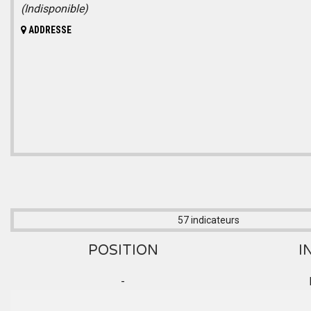
(Indisponible)
ADDRESSE
57 indicateurs
POSITION
I
-