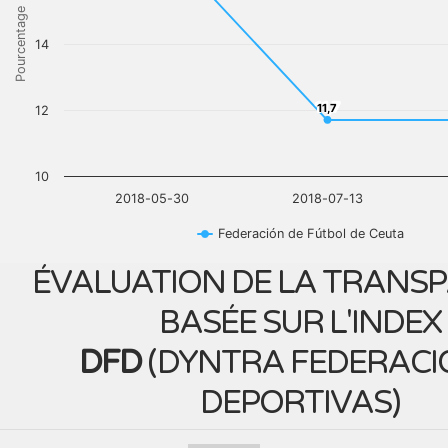
Pourcentage
14
11,7
11,7
12
10
2018-05-30
2018-07-13
Federación de Fútbol de Ceuta
ÉVALUATION DE LA TRANS
BASÉE SUR L'INDEX
DFD
(
DYNTRA FEDERACI
DEPORTIVAS
)