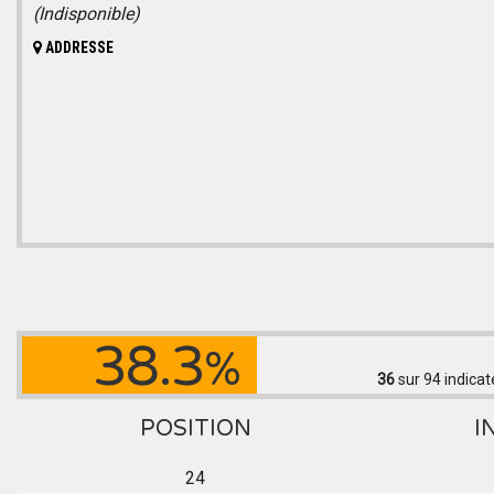
(Indisponible)
ADDRESSE
38.3
%
36
sur 94
indicat
POSITION
I
24