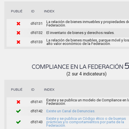
INDEX
PUBLIÉ
ID
La relación de bienes inmuebles y propiedades de
dfd131
Federación.
dfd132
El inventario de bienes y derechos reales.
La relación de bienes muebles, parque móvil y lo
dfd133
alto valor económico de la Federación.
COMPLIANCE EN LA FEDERACIÓN
(2 sur 4 indicateurs)
INDEX
PUBLIÉ
ID
Existe y se publica un modelo de Compliance en l
dfd141
Federación.
dfd142
Existe un Canal de Denuncias.
Existe y se publica un Código ético o de buenas
dfd143
prácticas y/o comportamientos por parte de la
Federación.