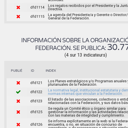
Los regalos recibidos por el Presidente y la Junt
dfd1114
Directiva.
La agenda del Presidente/a y Gerente o Director
dfd1115
General de la Federación.
INFORMACIÓN SOBRE LA ORGANIZACIÓ
30.7
FEDERACIÓN. SE PUBLICA:
(4 sur 13 indicateurs)
INDEX
PUBLIÉ
ID
Los Planes estratégicos y/o Programas anuales 
dfd121
plurianuales de la Federación.
La normativa legal, institucional estatutaria y d
dfd122
normas internas que vinculan a la Federación.
El listado de las asociaciones, colectivos o ent
dfd123
relacionadas con la Federación, y sus datos bás
Se regula un Comité ético u órgano similar para
dfd125
gestionar la información y las actividades relac
con las materias de integridad y cumplimiento.
Se informa explícitamente en la web si la Federa
dfd126
encuentra, o no, en situación de concurso de
acreedores, o de preconcurso o situación similar