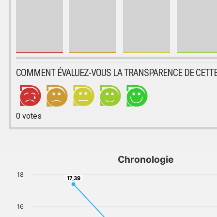
COMMENT ÉVALUEZ-VOUS LA TRANSPARENCE DE CETTE
0
votes
Chronologie
18
17,39
17,39
16