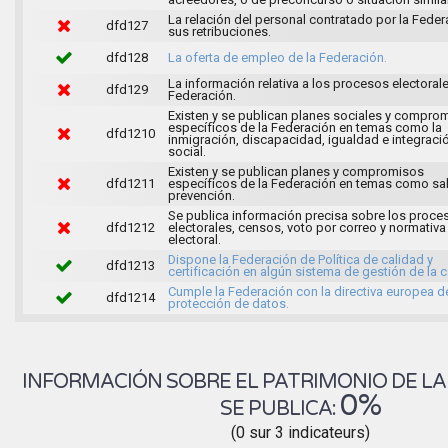
La relación del personal contratado por la Feder
dfd127
sus retribuciones.
dfd128
La oferta de empleo de la Federación.
La información relativa a los procesos electorale
dfd129
Federación.
Existen y se publican planes sociales y compro
específicos de la Federación en temas como la
dfd1210
inmigración, discapacidad, igualdad e integraci
social.
Existen y se publican planes y compromisos
dfd1211
específicos de la Federación en temas como sal
prevención.
Se publica información precisa sobre los proce
dfd1212
electorales, censos, voto por correo y normativa
electoral.
Dispone la Federación de Política de calidad y
dfd1213
certificación en algún sistema de gestión de la c
Cumple la Federación con la directiva europea d
dfd1214
protección de datos.
INFORMACIÓN SOBRE EL PATRIMONIO DE LA
0%
SE PUBLICA:
(0 sur 3 indicateurs)