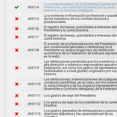
Los actas/acuerdos de la Asamblea General de 
dfd114
Federación, así como los tomados por la Junta
Directiva o la Comisión Delegada.
Los nombres e información profesional y acad
dfd115
de los miembros de los comités técnicos y
jurisdicionales.
El registro de bienes, actividades e intereses del
dfd116
Presidente y la Junta Directiva.
El registro de bienes, actividades e intereses de 
dfd117
Junta Directiva.
El acuerdo de profesionalización del Presidente
sus condiciones laborales o retributivas (si el
dfd118
Presidente no recibe ningún tipo de retribución
económica de la Federación se indicará expres
en la web).
Las retribuciones percibidas por los miembros d
alta dirección o máximos responsables ejecutivo
dfd119
Federación, así como los gastos de representac
(individuales o a nivel global) originados por los
mismos.
Las retribuciones, indemnizaciones de cualquier 
condición percibidas, en su caso, por los miem
dfd1110
la Junta Directiva y de los órganos representativ
(Asamblea y Comisión delegada) de la Federaci
dfd1111
Los gastos de viaje del Presidente.
Los gastos de viaje de los miembros de la Junta
dfd1112
Directiva.
Los gastos generales de entrenadores y person
dfd1113
dirección deportiva y las características de su
actividad.