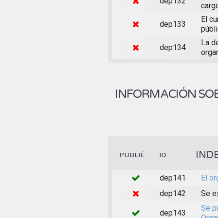
dep132
carg
El c
dep133
públ
La de
dep134
orga
INFORMACIÓN SOB
IND
PUBLIÉ
ID
dep141
El o
dep142
Se e
Se p
dep143
Orga