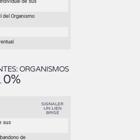
individual de sus
al del Organismo
ventual
NTES: ORGANISMOS
0%
.
SIGNALER
UN LIEN
BRISÉ
de sus
 abandono de