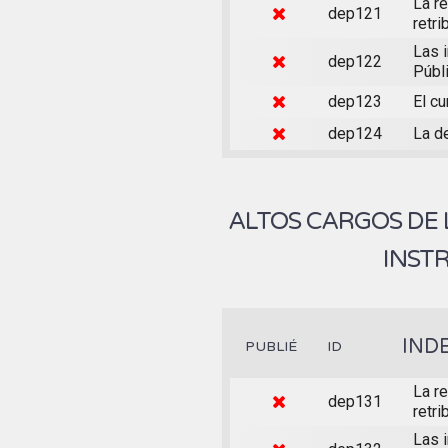
La re
dep121
retri
Las 
dep122
Públ
dep123
El cu
dep124
La de
ALTOS CARGOS DE
INST
IND
PUBLIÉ
ID
La re
dep131
retr
Las 