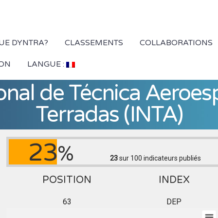
QUE DYNTRA?
CLASSEMENTS
COLLABORATIONS
ION
LANGUE :
ional de Técnica Aeroes
Terradas (INTA)
23
%
23
sur 100
indicateurs publiés
POSITION
INDEX
63
DEP