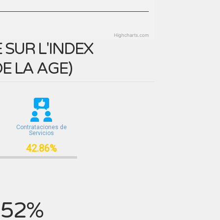
Highcharts.com
SUR L'INDEX
E LA AGE
)
Contrataciones de
Servicios
42.86%
.52%