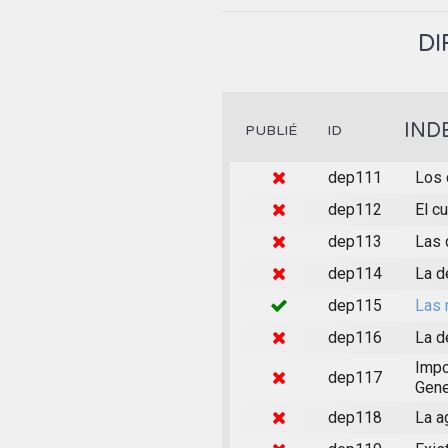
DI
IND
PUBLIÉ
ID
dep111
Los 
dep112
El c
dep113
Las 
dep114
La d
dep115
Las 
dep116
La d
Impo
dep117
Gene
dep118
La a