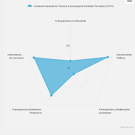
Instituto Nacional de Técnica Aeroespacial Esteban Terradas (INTA)
Transparencia Institucional
25
Contratacion…
Comunicación
de Servicios
Pública
0
Transparencia Económico-
Participación y Colaboración
Financiera
Ciudadana
Highcharts.com