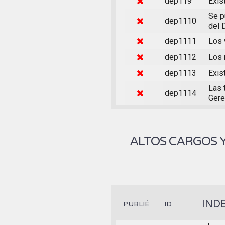
dep119
Exis
Se p
dep1110
del 
dep1111
Los 
dep1112
Los 
dep1113
Exis
Las 
dep1114
Gere
ALTOS CARGOS 
IND
PUBLIÉ
ID