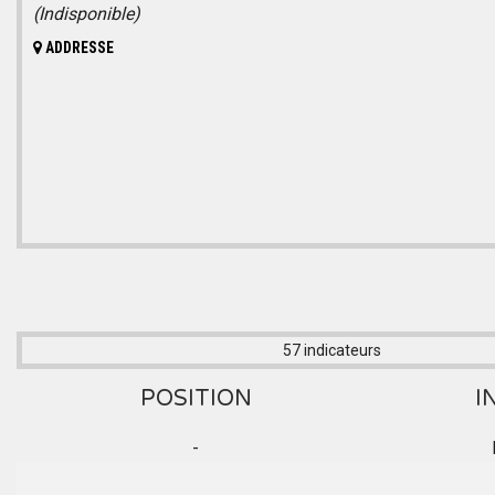
(Indisponible)
ADDRESSE
57 indicateurs
POSITION
I
-