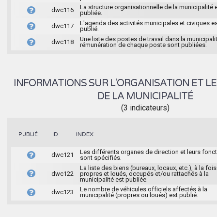
La structure organisationnelle de la municipalité 
dwc116
publiée.
L'agenda des activités municipales et civiques e
dwc117
publié.
Une liste des postes de travail dans la municipalit
dwc118
rémunération de chaque poste sont publiées.
INFORMATIONS SUR L'ORGANISATION ET LE
DE LA MUNICIPALITÉ
(3 indicateurs)
INDEX
PUBLIÉ
ID
Les différents organes de direction et leurs fonc
dwc121
sont spécifiés.
La liste des biens (bureaux, locaux, etc.), à la fois
dwc122
propres et loués, occupés et/ou rattachés à la
municipalité est publiée.
Le nombre de véhicules officiels affectés à la
dwc123
municipalité (propres ou loués) est publié.