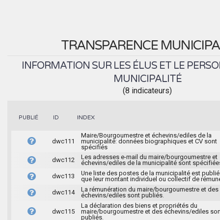
TRANSPARENCE MUNICIPA
INFORMATION SUR LES ÉLUS ET LE PERSO
MUNICIPALITÉ
(8 indicateurs)
INDEX
PUBLIÉ
ID
Maire/Bourgoumestre et échevins/ediles de la
dwc111
municipalité: données biographiques et CV sont
spécifiés
Les adresses e-mail du maire/bourgoumestre et
dwc112
échevins/ediles de la municipalité sont spécifiée
Une liste des postes de la municipalité est publié
dwc113
que leur montant individuel ou collectif de rémun
La rémunération du maire/bourgoumestre et des
dwc114
échevins/ediles sont publiés.
La déclaration des biens et propriétés du
dwc115
maire/bourgoumestre et des échevins/ediles son
publiés.