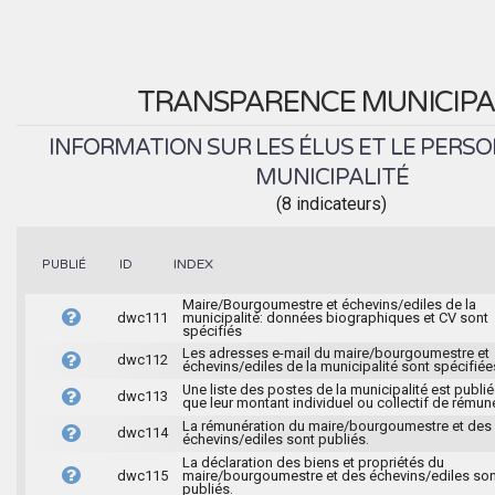
TRANSPARENCE MUNICIPA
INFORMATION SUR LES ÉLUS ET LE PERSO
MUNICIPALITÉ
(8 indicateurs)
INDEX
PUBLIÉ
ID
Maire/Bourgoumestre et échevins/ediles de la
dwc111
municipalité: données biographiques et CV sont
spécifiés
Les adresses e-mail du maire/bourgoumestre et
dwc112
échevins/ediles de la municipalité sont spécifiée
Une liste des postes de la municipalité est publié
dwc113
que leur montant individuel ou collectif de rémun
La rémunération du maire/bourgoumestre et des
dwc114
échevins/ediles sont publiés.
La déclaration des biens et propriétés du
dwc115
maire/bourgoumestre et des échevins/ediles son
publiés.