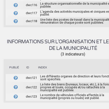
La structure organisationnelle de la municipalité 
dwc116
publiée.
L'agenda des activités municipales et civiques e
dwc117
publié.
Une liste des postes de travail dans la municipalit
dwc118
rémunération de chaque poste sont publiées.
INFORMATIONS SUR L'ORGANISATION ET LE
DE LA MUNICIPALITÉ
(3 indicateurs)
INDEX
PUBLIÉ
ID
Les différents organes de direction et leurs fonc
dwc121
sont spécifiés.
La liste des biens (bureaux, locaux, etc.), à la fois
dwc122
propres et loués, occupés et/ou rattachés à la
municipalité est publiée.
Le nombre de véhicules officiels affectés à la
dwc123
municipalité (propres ou loués) est publié.