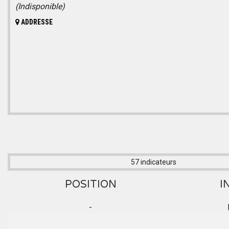
(Indisponible)
ADDRESSE
57 indicateurs
POSITION
I
-