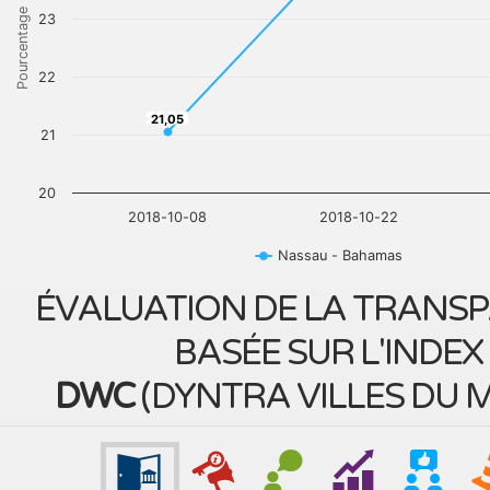
Pourcentage
23
22
21,05
21,05
21
20
2018-10-08
2018-10-22
Nassau - Bahamas
ÉVALUATION DE LA TRANS
BASÉE SUR L'INDEX
DWC
(
DYNTRA VILLES DU