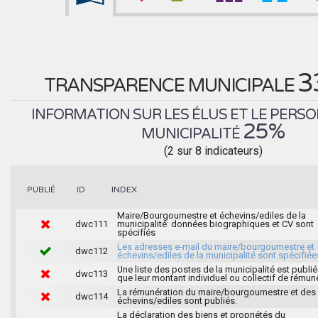
3
TRANSPARENCE MUNICIPALE
INFORMATION SUR LES ÉLUS ET LE PERSO
25%
MUNICIPALITÉ
(2 sur 8 indicateurs)
INDEX
PUBLIÉ
ID
Maire/Bourgoumestre et échevins/ediles de la
dwc111
municipalité: données biographiques et CV sont
spécifiés
Les adresses e-mail du maire/bourgoumestre et
dwc112
échevins/ediles de la municipalité sont spécifiée
Une liste des postes de la municipalité est publié
dwc113
que leur montant individuel ou collectif de rémun
La rémunération du maire/bourgoumestre et des
dwc114
échevins/ediles sont publiés.
La déclaration des biens et propriétés du