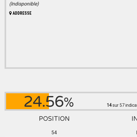
(Indisponible)
ADDRESSE
24.56
%
14
sur 57
indica
POSITION
I
54