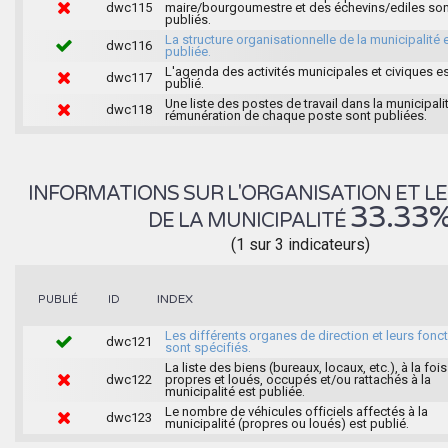
dwc115
maire/bourgoumestre et des échevins/ediles son
publiés.
La structure organisationnelle de la municipalité 
dwc116
publiée.
L'agenda des activités municipales et civiques e
dwc117
publié.
Une liste des postes de travail dans la municipalit
dwc118
rémunération de chaque poste sont publiées.
INFORMATIONS SUR L'ORGANISATION ET LE
33.33
DE LA MUNICIPALITÉ
(1 sur 3 indicateurs)
INDEX
PUBLIÉ
ID
Les différents organes de direction et leurs fonc
dwc121
sont spécifiés.
La liste des biens (bureaux, locaux, etc.), à la fois
dwc122
propres et loués, occupés et/ou rattachés à la
municipalité est publiée.
Le nombre de véhicules officiels affectés à la
dwc123
municipalité (propres ou loués) est publié.