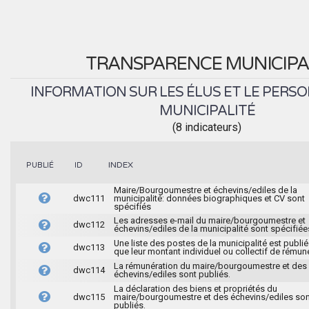
TRANSPARENCE MUNICIPA
INFORMATION SUR LES ÉLUS ET LE PERSO
MUNICIPALITÉ
(8 indicateurs)
INDEX
PUBLIÉ
ID
Maire/Bourgoumestre et échevins/ediles de la
dwc111
municipalité: données biographiques et CV sont
spécifiés
Les adresses e-mail du maire/bourgoumestre et
dwc112
échevins/ediles de la municipalité sont spécifiée
Une liste des postes de la municipalité est publié
dwc113
que leur montant individuel ou collectif de rémun
La rémunération du maire/bourgoumestre et des
dwc114
échevins/ediles sont publiés.
La déclaration des biens et propriétés du
dwc115
maire/bourgoumestre et des échevins/ediles son
publiés.