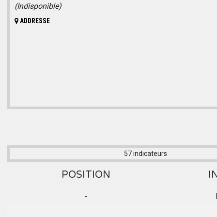
(Indisponible)
ADDRESSE
57 indicateurs
POSITION
I
-