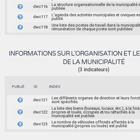
La structure organisationnelle de la municipalité 
dwc116
publiée.
L'agenda des activités municipales et civiques e
dwc117
publié.
Une liste des postes de travail dans la municipalit
dwc118
rémunération de chaque poste sont publiées.
INFORMATIONS SUR L'ORGANISATION ET LE
DE LA MUNICIPALITÉ
(3 indicateurs)
INDEX
PUBLIÉ
ID
Les différents organes de direction et leurs fonc
dwc121
sont spécifiés.
La liste des biens (bureaux, locaux, etc.), à la fois
dwc122
propres et loués, occupés et/ou rattachés à la
municipalité est publiée.
Le nombre de véhicules officiels affectés à la
dwc123
municipalité (propres ou loués) est publié.