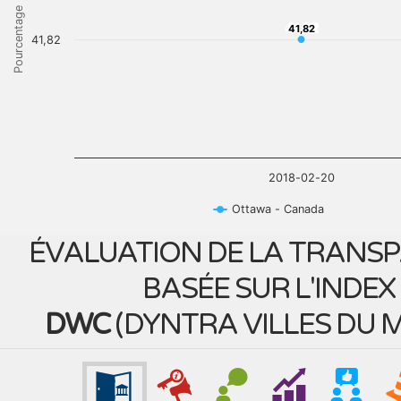
Pourcentage
41,82
41,82
41,82
2018-02-20
Ottawa - Canada
ÉVALUATION DE LA TRANS
BASÉE SUR L'INDEX
DWC
(
DYNTRA VILLES DU