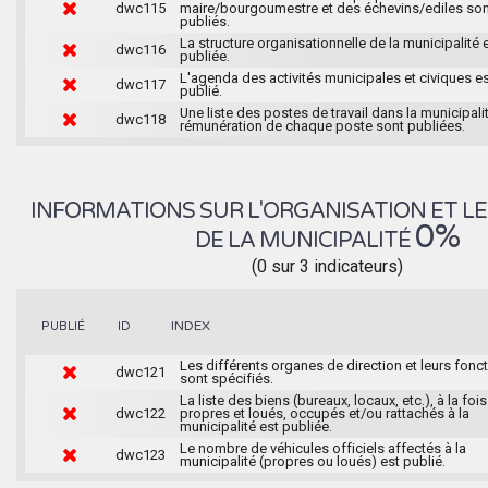
dwc115
maire/bourgoumestre et des échevins/ediles son
publiés.
La structure organisationnelle de la municipalité 
dwc116
publiée.
L'agenda des activités municipales et civiques e
dwc117
publié.
Une liste des postes de travail dans la municipalit
dwc118
rémunération de chaque poste sont publiées.
INFORMATIONS SUR L'ORGANISATION ET LE
0%
DE LA MUNICIPALITÉ
(0 sur 3 indicateurs)
INDEX
PUBLIÉ
ID
Les différents organes de direction et leurs fonc
dwc121
sont spécifiés.
La liste des biens (bureaux, locaux, etc.), à la fois
dwc122
propres et loués, occupés et/ou rattachés à la
municipalité est publiée.
Le nombre de véhicules officiels affectés à la
dwc123
municipalité (propres ou loués) est publié.