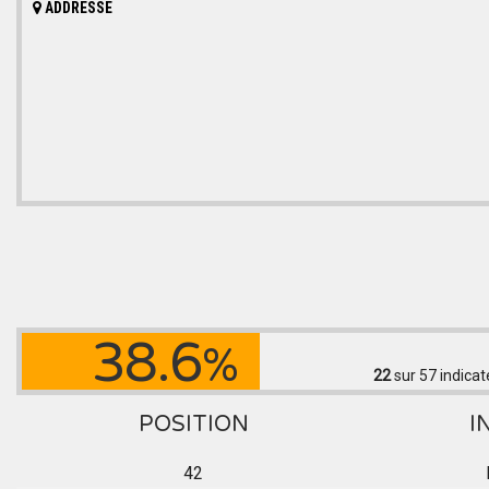
ADDRESSE
38.6
%
22
sur 57
indicat
POSITION
I
42