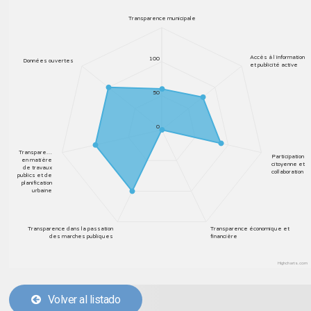
Transparence municipale
Accès à l´information
100
Données ouvertes
et publicité active
50
0
Transpare…
Participation
en matière
citoyenne et
de travaux
collaboration
publics et de
planification
urbaine
Transparence dans la passation
Transparence économique et
des marches publiques
financière
Highcharts.com
Volver al listado