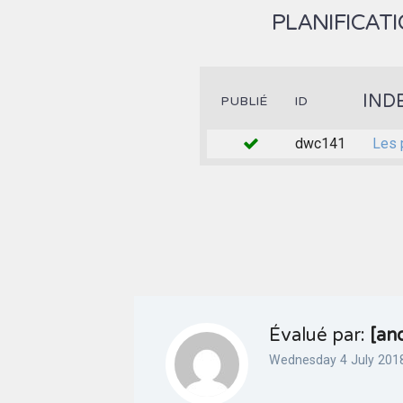
PLANIFICATI
IND
PUBLIÉ
ID
dwc141
Les 
Évalué par:
[an
Wednesday 4 July 201