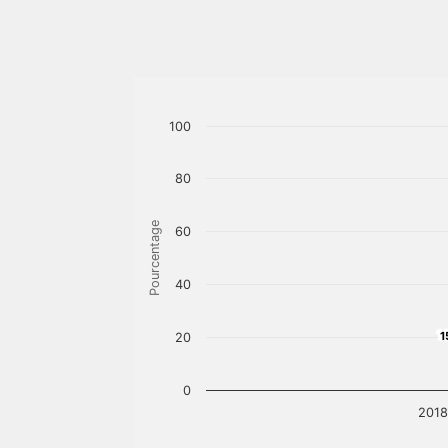
100
80
Pourcentage
60
40
1
1
20
0
2018