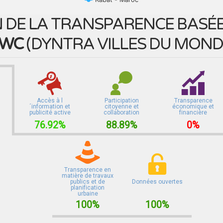
 DE LA TRANSPARENCE BASÉE 
WC
(
DYNTRA VILLES DU MOND
Accès à l
Participation
Transparence
´information et
citoyenne et
économique et
publicité active
collaboration
financière
76.92%
88.89%
0%
Transparence en
matière de travaux
publics et de
Données ouvertes
planification
urbaine
100%
100%