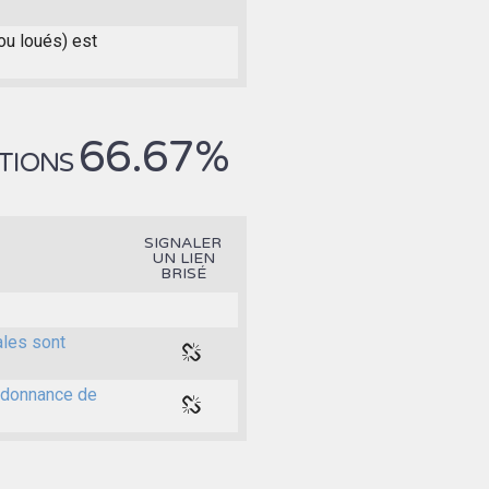
ou loués) est
66.67%
UTIONS
SIGNALER
UN LIEN
BRISÉ
ales sont
ordonnance de