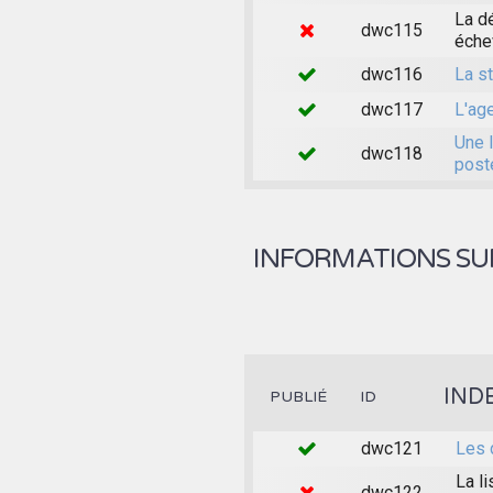
La d
dwc115
éche
dwc116
La st
dwc117
L'age
Une l
dwc118
post
INFORMATIONS SUR
IND
PUBLIÉ
ID
dwc121
Les 
La li
dwc122