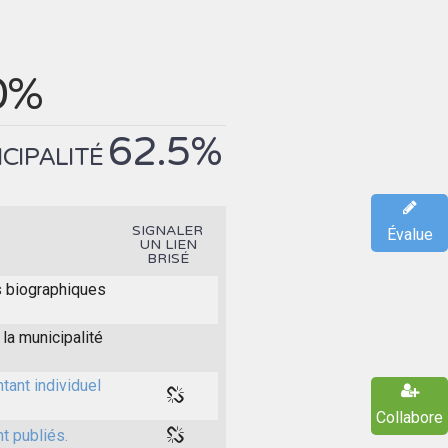
0%
62.5%
ICIPALITÉ
SIGNALER
Évalue
UN LIEN
BRISÉ
s biographiques
la municipalité
tant individuel
Collabore
t publiés.