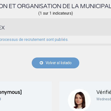
ON ET ORGANISATION DE LA MUNICIPA
(1 sur 1 indicateurs)
EX
processus de recrutement sont publiés.
Volver al listado
onymous]
Vérifi
8
Wednesda