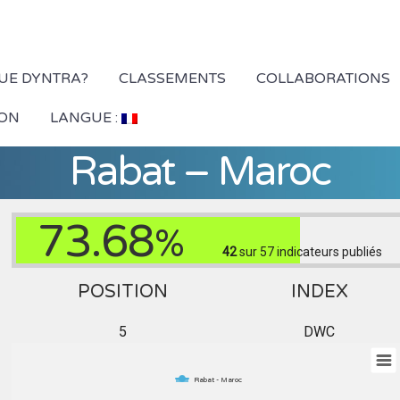
QUE DYNTRA?
CLASSEMENTS
COLLABORATIONS
ION
LANGUE :
Rabat – Maroc
73.68
%
42
sur 57
indicateurs publiés
POSITION
INDEX
5
DWC
Rabat - Maroc