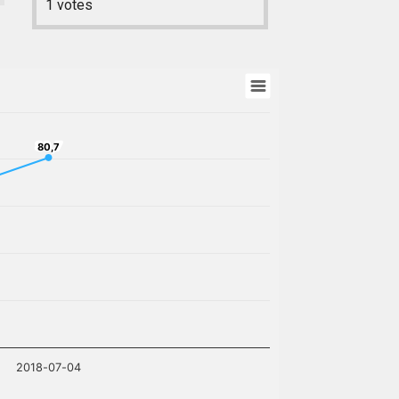
1
votes
80,7
80,7
2018-07-04