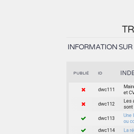
TR
INFORMATION SUR 
IND
PUBLIÉ
ID
Mair
dwc111
et C
Les 
dwc112
sont
Une l
dwc113
ou co
dwc114
La r