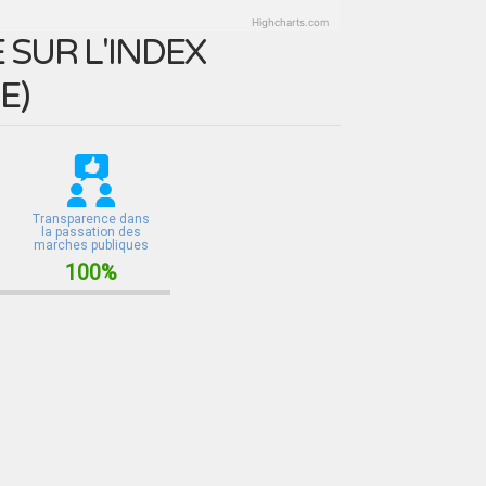
Highcharts.com
SUR L'INDEX
E
)
Transparence dans
la passation des
marches publiques
100%