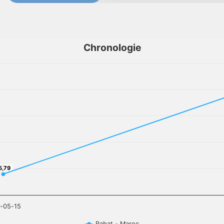
Chronologie
5,79
5,79
-05-15
Rabat - Maroc