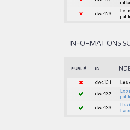
ratta
Le n
dwc123
publi
INFORMATIONS SU
IND
PUBLIÉ
ID
dwc131
Les 
Les 
dwc132
publ
Il e
dwc133
trans