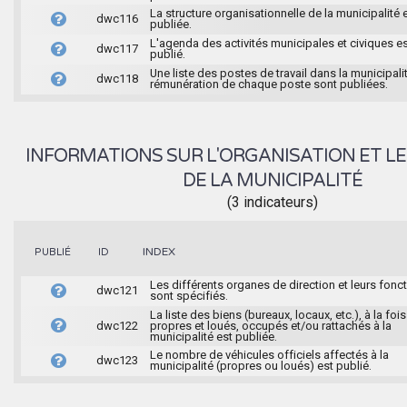
La structure organisationnelle de la municipalité 
dwc116
publiée.
L'agenda des activités municipales et civiques e
dwc117
publié.
Une liste des postes de travail dans la municipalit
dwc118
rémunération de chaque poste sont publiées.
INFORMATIONS SUR L'ORGANISATION ET LE
DE LA MUNICIPALITÉ
(3 indicateurs)
INDEX
PUBLIÉ
ID
Les différents organes de direction et leurs fonc
dwc121
sont spécifiés.
La liste des biens (bureaux, locaux, etc.), à la fois
dwc122
propres et loués, occupés et/ou rattachés à la
municipalité est publiée.
Le nombre de véhicules officiels affectés à la
dwc123
municipalité (propres ou loués) est publié.