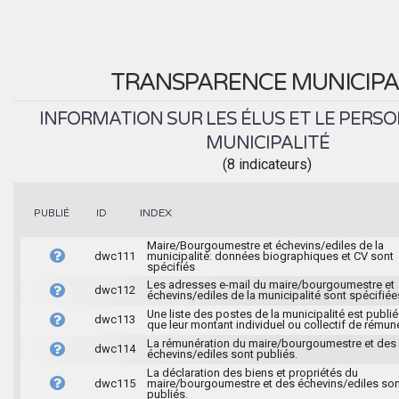
TRANSPARENCE MUNICIPA
INFORMATION SUR LES ÉLUS ET LE PERSO
MUNICIPALITÉ
(8 indicateurs)
INDEX
PUBLIÉ
ID
Maire/Bourgoumestre et échevins/ediles de la
dwc111
municipalité: données biographiques et CV sont
spécifiés
Les adresses e-mail du maire/bourgoumestre et
dwc112
échevins/ediles de la municipalité sont spécifiée
Une liste des postes de la municipalité est publié
dwc113
que leur montant individuel ou collectif de rémun
La rémunération du maire/bourgoumestre et des
dwc114
échevins/ediles sont publiés.
La déclaration des biens et propriétés du
dwc115
maire/bourgoumestre et des échevins/ediles son
publiés.