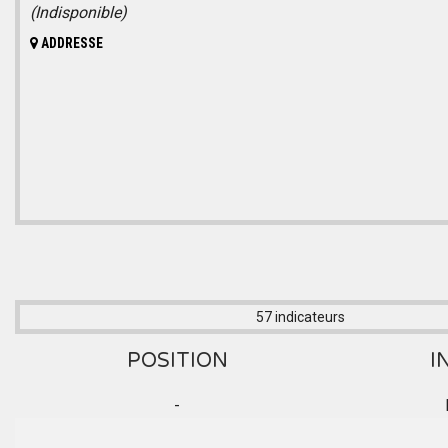
(Indisponible)
ADDRESSE
57 indicateurs
POSITION
I
-