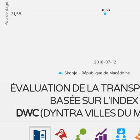
Pourcentage
31,58
31,58
31,58
2018-07-12
Skopje - République de Macédoine
ÉVALUATION DE LA TRANS
BASÉE SUR L'INDEX
DWC
(
DYNTRA VILLES DU