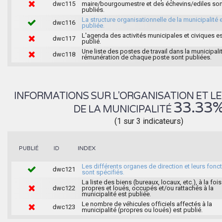
dwc115
maire/bourgoumestre et des échevins/ediles son
publiés.
La structure organisationnelle de la municipalité 
dwc116
publiée.
L'agenda des activités municipales et civiques e
dwc117
publié.
Une liste des postes de travail dans la municipalit
dwc118
rémunération de chaque poste sont publiées.
INFORMATIONS SUR L'ORGANISATION ET LE
33.33
DE LA MUNICIPALITÉ
(1 sur 3 indicateurs)
INDEX
PUBLIÉ
ID
Les différents organes de direction et leurs fonc
dwc121
sont spécifiés.
La liste des biens (bureaux, locaux, etc.), à la fois
dwc122
propres et loués, occupés et/ou rattachés à la
municipalité est publiée.
Le nombre de véhicules officiels affectés à la
dwc123
municipalité (propres ou loués) est publié.