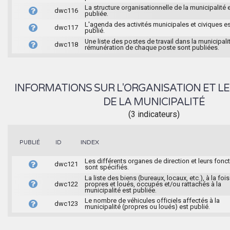
La structure organisationnelle de la municipalité 
dwc116
publiée.
L'agenda des activités municipales et civiques e
dwc117
publié.
Une liste des postes de travail dans la municipalit
dwc118
rémunération de chaque poste sont publiées.
INFORMATIONS SUR L'ORGANISATION ET LE
DE LA MUNICIPALITÉ
(3 indicateurs)
INDEX
PUBLIÉ
ID
Les différents organes de direction et leurs fonc
dwc121
sont spécifiés.
La liste des biens (bureaux, locaux, etc.), à la fois
dwc122
propres et loués, occupés et/ou rattachés à la
municipalité est publiée.
Le nombre de véhicules officiels affectés à la
dwc123
municipalité (propres ou loués) est publié.