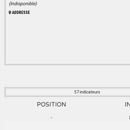
(Indisponible)
ADDRESSE
57 indicateurs
POSITION
I
-