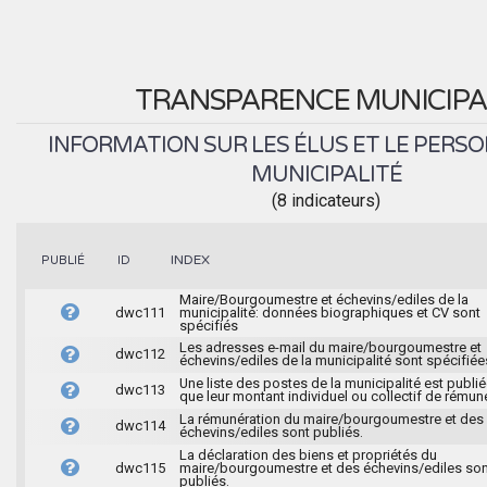
TRANSPARENCE MUNICIPA
INFORMATION SUR LES ÉLUS ET LE PERSO
MUNICIPALITÉ
(8 indicateurs)
INDEX
PUBLIÉ
ID
Maire/Bourgoumestre et échevins/ediles de la
dwc111
municipalité: données biographiques et CV sont
spécifiés
Les adresses e-mail du maire/bourgoumestre et
dwc112
échevins/ediles de la municipalité sont spécifiée
Une liste des postes de la municipalité est publié
dwc113
que leur montant individuel ou collectif de rémun
La rémunération du maire/bourgoumestre et des
dwc114
échevins/ediles sont publiés.
La déclaration des biens et propriétés du
dwc115
maire/bourgoumestre et des échevins/ediles son
publiés.