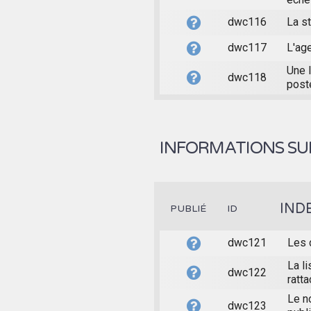
dwc116
La st
dwc117
L'age
Une l
dwc118
post
INFORMATIONS SUR
IND
PUBLIÉ
ID
dwc121
Les 
La li
dwc122
ratta
Le n
dwc123