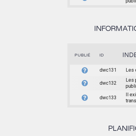
publi
INFORMATIO
IND
PUBLIÉ
ID
dwc131
Les 
Les 
dwc132
publ
Il e
dwc133
trans
PLANIF