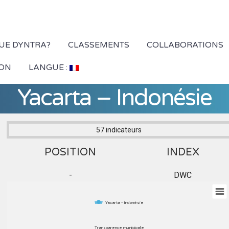
QUE DYNTRA?
CLASSEMENTS
COLLABORATIONS
ION
LANGUE :
Yacarta – Indonésie
57 indicateurs
POSITION
INDEX
-
DWC
Yacarta - Indonésie
Transparence municipale