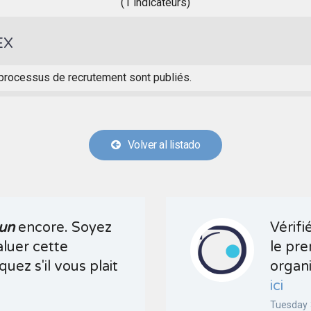
(1 indicateurs)
EX
processus de recrutement sont publiés.
Volver al listado
un
encore. Soyez
Vérifi
aluer cette
le pre
quez s'il vous plait
organi
ici
Tuesday