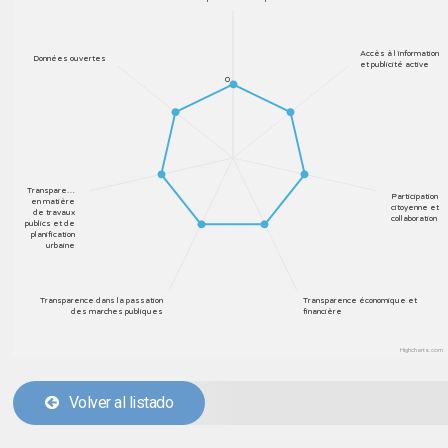
Accès à l´information
Données ouvertes
et publicité active
0
Transpare…
Participation
en matière
citoyenne et
de travaux
collaboration
publics et de
planification
urbaine
Transparence dans la passation
Transparence économique et
des marches publiques
financière
Highcharts.com
Volver al listado