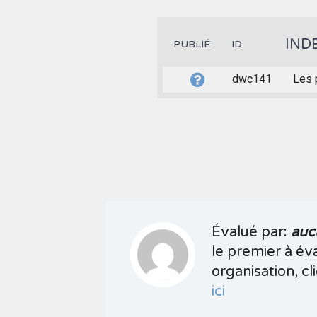
IND
PUBLIÉ
ID
dwc141
Les 
Évalué par:
auc
le premier à év
organisation, cli
ici