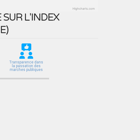
Highcharts.com
SUR L'INDEX
E
)
Transparence dans
la passation des
marches publiques