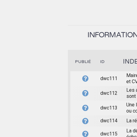
INFORMATION 
IND
PUBLIÉ
ID
Mair
dwc111
et C
Les 
dwc112
sont
Une l
dwc113
ou co
dwc114
La r
La d
dwc115
éche