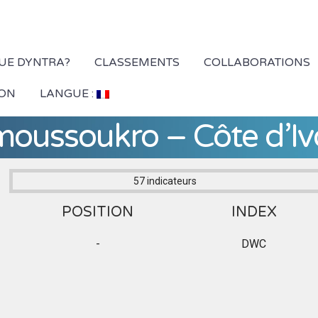
QUE DYNTRA?
CLASSEMENTS
COLLABORATIONS
ION
LANGUE :
oussoukro – Côte d’Iv
57 indicateurs
POSITION
INDEX
-
DWC