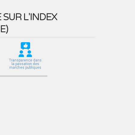
SUR L'INDEX
E
)
Transparence dans
la passation des
marches publiques