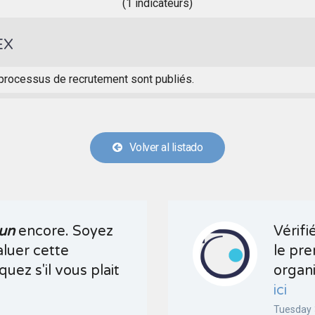
(1 indicateurs)
EX
processus de recrutement sont publiés.
Volver al listado
un
encore. Soyez
Vérifi
aluer cette
le pre
quez s'il vous plait
organi
ici
Tuesday