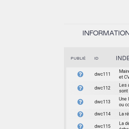
INFORMATION 
IND
PUBLIÉ
ID
Mair
dwc111
et C
Les 
dwc112
sont
Une l
dwc113
ou co
dwc114
La r
La d
dwc115