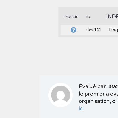
IND
PUBLIÉ
ID
dwc141
Les 
Évalué par:
auc
le premier à év
organisation, cli
ici