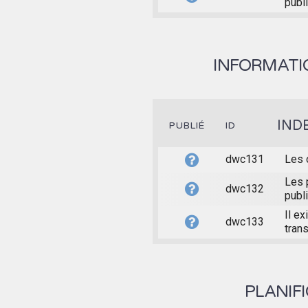
publi
INFORMATIO
IND
PUBLIÉ
ID
dwc131
Les 
Les 
dwc132
publ
Il e
dwc133
trans
PLANIF