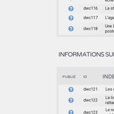
éche
dwc116
La st
dwc117
L'age
Une l
dwc118
post
INFORMATIONS SUR
IND
PUBLIÉ
ID
dwc121
Les 
La li
dwc122
ratta
Le n
dwc123