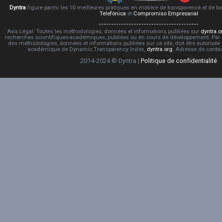
Dyntra
figure parmi les 10 meilleures pratiques en matière de transparence et de 
Telefónica
et
Compromiso Empresarial
Avis Légal: Toutes les méthodologies, données et informations publiées sur
dyntra.o
recherches scientifiques-académiques, publiées ou en cours de développement. Par co
des méthodologies, données et informations publiées sur ce site, doit être autorisée
académique de Dynamic Transparency Index,
dyntra.org
. Adresse de conta
2014-2024 © Dyntra |
Politique de confidentialité