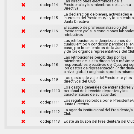
Las direcciones electrónicas de la
dcdep114
Presidencia y los miembros de la Junta
Directiva
La declaración de bienes, actividades e
dcdep115
intereses del Presidente/a y los miembr
Junta Directiva
El acuerdo de profesionalización del
dcdep116
Presidente y/o sus condiciones laborale
retributivas
Las retribuciones, indemnizaciones de
cualquier tipo y condición percibidas, en
dcdep117
caso, por los miembros de la Junta Direc
y de los órganos representativos del Clu
Las retribuciones percibidas por los
miembros de la alta dirección o máximo
dcdep118
responsables ejecutivos del Club, así c
los gastos de representación (individual
a nivel global) originados por los mism
Los gastos de viaje del Presidente y los
dcdep119
directivos del Club
Los gastos generales de entrenadores y
dcdep1110
personal de dirección deportiva y las
características de su actividad
Los regalos recibidos por el Presidente/a
dcdep1111
Junta Directiva
La agenda institucional del Presidente/a 
dcdep1112
Club
dcdep1113
Existe un buzón del Presidente/a del Clu