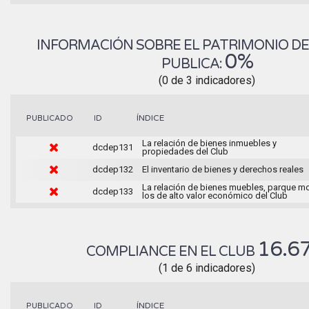
INFORMACIÓN SOBRE EL PATRIMONIO DEL
0%
PUBLICA:
(0 de 3 indicadores)
ÍNDICE
PUBLICADO
ID
La relación de bienes inmuebles y
dcdep131
propiedades del Club
dcdep132
El inventario de bienes y derechos reales
La relación de bienes muebles, parque mo
dcdep133
los de alto valor económico del Club
16.6
COMPLIANCE EN EL CLUB
(1 de 6 indicadores)
ÍNDICE
PUBLICADO
ID