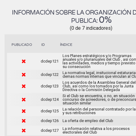
INFORMACIÓN SOBRE LA ORGANIZACIÓN DE
0%
PUBLICA:
(0 de 7 indicadores)
ÍNDICE
PUBLICADO
ID
Los Planes estratégicos y/o Programas
anuales y/o plurianuales del Club , así co
dcdep121
las actividades, medios y tiempo previsto
su consecución
La normativa legal, insitucional estaturaria
dcdep122
demas normas internas que vinculan al Cl
Los acuerdos de la Asamblea General del
dcdep123
Club, así como los tomados por la Junta
Directiva o la Comisión Delegada
Si el Club se encuentra, o no, en situación
dcdep124
concurso de acreedores, o de preconcur
situación similar
La relación del personal contratado por la
dcdep125
y sus retribuciones
dcdep126
La oferta de empleo del Club
La información relativa a los procesos
dcdep127
electorales del Club