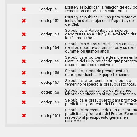
Existe y se publican la relación de equip
dcdep151
femeninos en todas las categorías.
Existe y se publica un Plan para promover
dcdep152
inclusión de la mujer en el Deporte y den
del Club.
Se publica el Porcentaje de mujeres
dcdep153
deportistas en el Club y su evolución du
los últimos años.
Se publican datos sobre la asistencia a
dcdep154
eventos deportivos femeninos y su evol
durante los últimos años
Se publica el porcentaje de mujeres en l
dcdep155
Plantilla del Club indicando que porcenta
ocupan puestos directivos.
Se publica la partida presupuestaria
dcdep156
correspondiente al Equipo femenino
Se publica el porcentaje presupuesto
dcdep157
femenino respecto al presupuesto total.
Se publica el convenio o condiciones
dcdep158
laborales aplicables al equipo femenino.
Se publica el presupuesto para promoci
dcdep159
publicitaria y fomento del Equipo Femen
Se publica porcentaje de gasto en prom
publicitaria y fomento del Equipo Femen
dcdep1510
respecto al presupuesto general en
Publicidad.