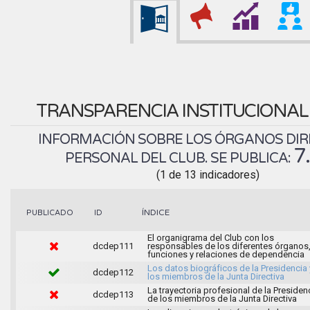
TRANSPARENCIA INSTITUCIONA
INFORMACIÓN SOBRE LOS ÓRGANOS DIR
7
PERSONAL DEL CLUB. SE PUBLICA:
(1 de 13 indicadores)
ÍNDICE
PUBLICADO
ID
El organigrama del Club con los
dcdep111
responsables de los diferentes órganos
funciones y relaciones de dependencia
Los datos biográficos de la Presidencia 
dcdep112
los miembros de la Junta Directiva
La trayectoria profesional de la Presiden
dcdep113
de los miembros de la Junta Directiva