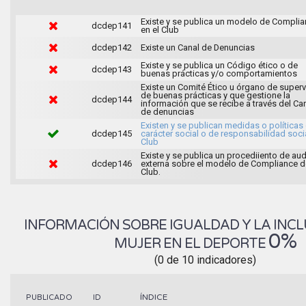
Existe y se publica un modelo de Compli
dcdep141
en el Club
dcdep142
Existe un Canal de Denuncias
Existe y se publica un Código ético o de
dcdep143
buenas prácticas y/o comportamientos
Existe un Comité Ético u órgano de superv
de buenas prácticas y que gestione la
dcdep144
información que se recibe a través del Ca
de denuncias
Existen y se publican medidas o políticas
dcdep145
carácter social o de responsabilidad soci
Club
Existe y se publica un procediiento de aud
dcdep146
externa sobre el modelo de Compliance d
Club.
INFORMACIÓN SOBRE IGUALDAD Y LA INCL
0%
MUJER EN EL DEPORTE
(0 de 10 indicadores)
ÍNDICE
PUBLICADO
ID