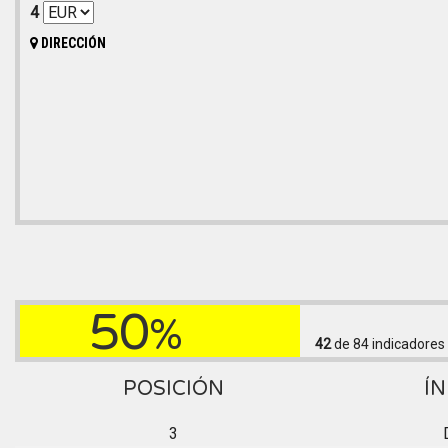
4
DIRECCIÓN
50
%
42
de 84
indicadores
POSICIÓN
ÍN
3