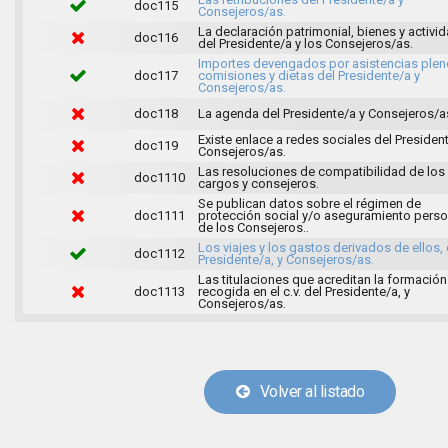
doc115
Consejeros/as.
La declaración patrimonial, bienes y activi
doc116
del Presidente/a y los Consejeros/as.
Importes devengados por asistencias plen
doc117
comisiones y dietas del Presidente/a y
Consejeros/as.
doc118
La agenda del Presidente/a y Consejeros/a
Existe enlace a redes sociales del Presiden
doc119
Consejeros/as.
Las resoluciones de compatibilidad de los 
doc1110
cargos y consejeros.
Se publican datos sobre el régimen de
doc1111
protección social y/o aseguramiento perso
de los Consejeros..
Los viajes y los gastos derivados de ellos, 
doc1112
Presidente/a, y Consejeros/as.
Las titulaciones que acreditan la formación
doc1113
recogida en el c.v. del Presidente/a, y
Consejeros/as.
Volver al listado