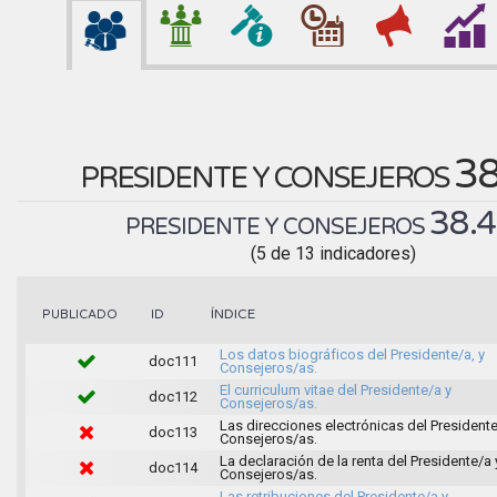
3
PRESIDENTE Y CONSEJEROS
38.
PRESIDENTE Y CONSEJEROS
(5 de 13 indicadores)
ÍNDICE
PUBLICADO
ID
Los datos biográficos del Presidente/a, y
doc111
Consejeros/as.
El curriculum vitae del Presidente/a y
doc112
Consejeros/as.
Las direcciones electrónicas del Presidente
doc113
Consejeros/as.
La declaración de la renta del Presidente/a 
doc114
Consejeros/as.
Las retribuciones del Presidente/a y