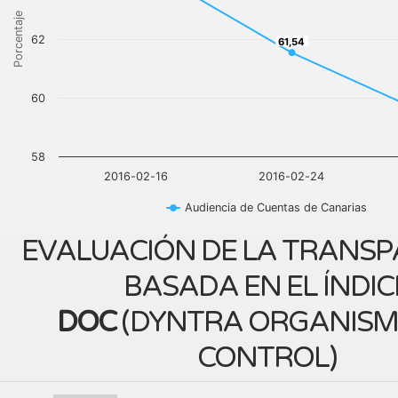
Porcentaje
62
61,54
61,54
60
58
2016-02-16
2016-02-24
Audiencia de Cuentas de Canarias
EVALUACIÓN DE LA TRANSP
BASADA EN EL ÍNDIC
DOC
(
DYNTRA ORGANISM
CONTROL
)