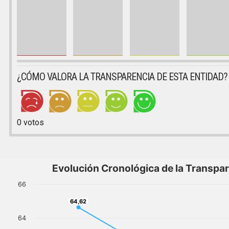
¿CÓMO VALORA LA TRANSPARENCIA DE ESTA ENTIDAD?
0
votos
Evolución Cronológica de la Transpa
66
64,62
64,62
64