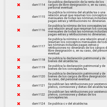
Se publica declaración de la renta de los
dam1114
cargos de libre designación o, en su caso,
personal eventual.
Se publica la nómina del alcalde/sa o una
relación anual que resuman los conceptos
dam1115
mensuales de todas las nóminas incluidas
pagas extras y retribuciones no dinerarias.
Se publica la nómina de los concejales/as
una relación anual que resuman los conce
dam1116
mensuales de todas las nóminas incluidas
pagas extras y retribuciones no dinerarias.
Se publica la nómina o una relación anual 
resuman los conceptos mensuales de tod
las nóminas incluidas pagas extras y
dam1117
retribuciones no dinerarias de los cargos 
libre designación o, en su caso, del person
eventual.
Se publica la declaración patrimonial y de
dam1118
bienes del alcalde/sa.
Se publica la declaración patrimonial y de
dam1119
bienes de los concejales/as.
Se publica la declaración patrimonial y de
dam1120
bienes de los cargos de libre designación 
su caso, del personal eventual.
Se publican las retribuciones por asistenci
dam1121
plenos, comisiones y dietas del alcalde/sa
Se publican las retribuciones por asistenci
dam1122
plenos, comisiones y dietas de los
concejales/as.
dam1124
Se publica c.v del alcalde/sa.