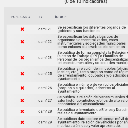
(0 de 10 indicadores)
ÍNDICE
PUBLICADO
ID
Se especifican los diferentes órganos de
dam121
gobierno y sus funciones.
Se especifican los datos básicos de
organismos descentralizados, entes
dam122
instrumentales y sociedades municipales, 
como enlaces a las webs de los mismos.
Se publica de forma completa la Relación 
Puestos de Trabajo (RPT) o Plantillas de
dam123
Personal de los organismos descentraliza
entes instrumentales y sociedades municip
Se publica la relación de inmuebles (oficin
locales, etc.), tanto propios como en régi
dam125
de arrendamiento, ocupados y/o adscritos
ayuntamiento.
Se publica el número de vehículos oficiale
dam126
(propios o alquilados) adscritos al
ayuntamiento.
Se publica la relación de bienes muebles 
dam127
valor histórico-artístico y/o los de alto valo
económico del ayuntamiento.
Se publica el Inventario de Bienes y Derec
dam128
reales del ayuntamiento.
Se publican datos sobre el parque móvil d
dam129
ayuntamiento: relación de vehículos por a
matriculación, uso y valor aproximado.