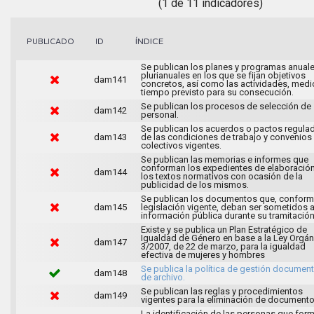
(1 de 11 indicadores)
ÍNDICE
PUBLICADO
ID
Se publican los planes y programas anuale
plurianuales en los que se fijan objetivos
dam141
concretos, así como las actividades, medi
tiempo previsto para su consecución.
Se publican los procesos de selección de
dam142
personal.
Se publican los acuerdos o pactos regula
dam143
de las condiciones de trabajo y convenios
colectivos vigentes.
Se publican las memorias e informes que
conforman los expedientes de elaboració
dam144
los textos normativos con ocasión de la
publicidad de los mismos.
Se publican los documentos que, conforme
dam145
legislación vigente, deban ser sometidos 
información pública durante su tramitación
Existe y se publica un Plan Estratégico de
Igualdad de Género en base a la Ley Orgán
dam147
3/2007, de 22 de marzo, para la igualdad
efectiva de mujeres y hombres
Se publica la política de gestión document
dam148
de archivo.
Se publican las reglas y procedimientos
dam149
vigentes para la eliminación de documento
La identificación de las personas que for