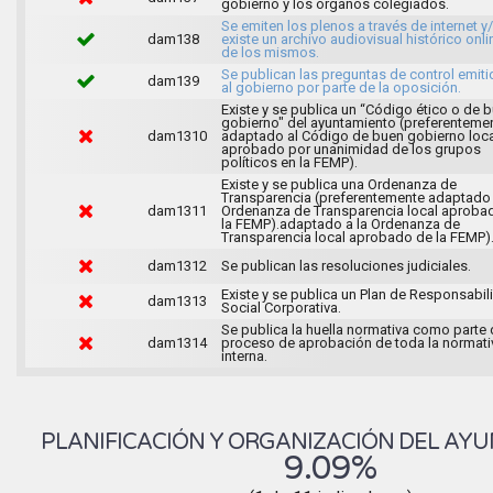
gobierno y los órganos colegiados.
Se emiten los plenos a través de internet y
dam138
existe un archivo audiovisual histórico onli
de los mismos.
Se publican las preguntas de control emit
dam139
al gobierno por parte de la oposición.
Existe y se publica un “Código ético o de 
gobierno" del ayuntamiento (preferenteme
dam1310
adaptado al Código de buen gobierno loca
aprobado por unanimidad de los grupos
políticos en la FEMP).
Existe y se publica una Ordenanza de
Transparencia (preferentemente adaptado 
dam1311
Ordenanza de Transparencia local aproba
la FEMP).adaptado a la Ordenanza de
Transparencia local aprobado de la FEMP)
dam1312
Se publican las resoluciones judiciales.
Existe y se publica un Plan de Responsabil
dam1313
Social Corporativa.
Se publica la huella normativa como parte 
dam1314
proceso de aprobación de toda la normati
interna.
PLANIFICACIÓN Y ORGANIZACIÓN DEL AY
9.09%