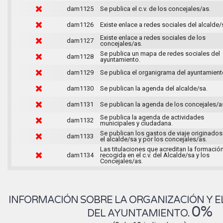
dam1125
Se publica el c.v. de los concejales/as.
dam1126
Existe enlace a redes sociales del alcalde/
Existe enlace a redes sociales de los
dam1127
concejales/as.
Se publica un mapa de redes sociales del
dam1128
ayuntamiento.
dam1129
Se publica el organigrama del ayuntamient
dam1130
Se publican la agenda del alcalde/sa.
dam1131
Se publican la agenda de los concejales/a
Se publica la agenda de actividades
dam1132
municipales y ciudadana.
Se publican los gastos de viaje originados
dam1133
el alcalde/sa y por los concejales/as.
Las titulaciones que acreditan la formació
dam1134
recogida en el c.v. del Alcalde/sa y los
Concejales/as.
INFORMACIÓN SOBRE LA ORGANIZACIÓN Y E
0%
DEL AYUNTAMIENTO.