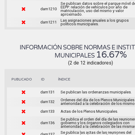
Se publican datos sobre el parque móvil d
EEPP: relación de vehículos por año de
dam1210
matriculación, uso del mismo y valor
aproximado.
Las asignaciones anuales a los grupos
dam1211
políticos municipales.
INFORMACIÓN SOBRE NORMAS E INSTI
16.67%
MUNICIPALES
(2 de 12 indicadores)
ÍNDICE
PUBLICADO
ID
dam131
Se publican las ordenanzas municipales.
Ordenes del día de los Plenos Municipales
dam132
anterioridad a la celebración de los mismo
dam133
Actas de los Plenos Municipales.
Se publica el orden del día de las reunione
dam136
gobierno y los órganos colegiados con
anterioridad a la celebración de las misma
Se publica las actas de las reuniones del
dam137