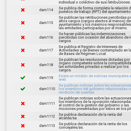
individual o colectivo de sus retribuciones.
Se publica de forma completa la relación 
dam114
puestos de trabajo (RPT) del ayuntamiento
Se publican las retribuciones percibidas p
altos cargos (cargos electos al menos) de
dam115
ayuntamiento y los máximos responsables
las entidades participadas por el mismo.
Se hacen públicas las indemnizaciones
dam116
percibidas con ocasión del abandono de 
cargos.
Se publica el Registro de Intereses de
dam117
Actividades y de Bienes contemplado en l
de Bases de Régimen Local.
Se publican las resoluciones dictadas por 
órgano competente sobre la compatibilid
dam118
las actividades privadas a realizar por los
cargos.
Existe un módulo de noticias municipales e
dam119
web.
Se publican noticias sobre las actuacione
dam1110
los miembros del gobierno relacionadas c
rendición de cuentas.
Se publican noticias sobre las actuacione
los miembros de la oposición relacionada
dam1111
el control de la gestión del gobierno o las
mociones presentadas por estos en los pl
Se publica declaración de la renta del
dam1112
alcalde/sa.
Se publica declaración de la renta de los
dam1113
concejales/as.