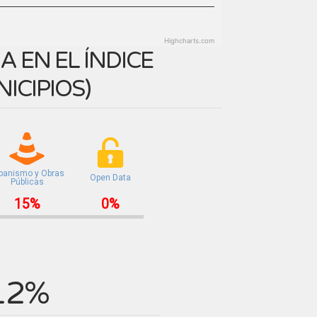
Highcharts.com
 EN EL ÍNDICE
ICIPIOS
)
banismo y Obras
Open Data
Públicas
15%
0%
12%