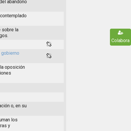
 del abandono
s contemplado
 sobre la
rgos.
Colabora
l gobierno
la oposición
ciones
ación o, en su
suman los
ras y