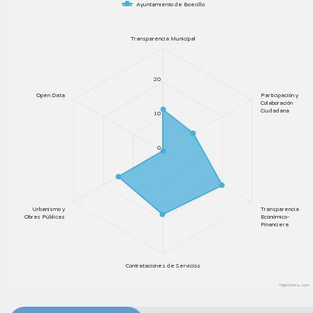
Ayuntamiento de Boecillo
Transparencia Municipal
20
Open Data
Participación y
Colaboración
Ciudadana
10
0
Urbanismo y
Transparencia
Obras Públicas
Económico-
Financiera
Contrataciones de Servicios
Highcharts.com