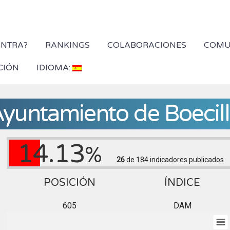
YNTRA?
RANKINGS
COLABORACIONES
COMU
CIÓN
IDIOMA:
yuntamiento de Boecil
14.13
%
26
de 184
indicadores publicados
POSICIÓN
ÍNDICE
605
DAM