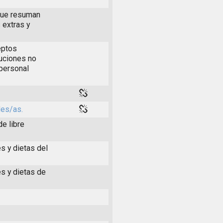
 que resuman
 extras y
eptos
buciones no
 personal
les/as.
de libre
s y dietas del
es y dietas de