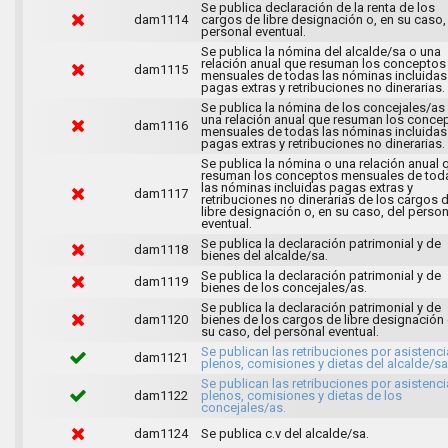
Se publica declaración de la renta de los
dam1114
cargos de libre designación o, en su caso,
personal eventual.
Se publica la nómina del alcalde/sa o una
relación anual que resuman los conceptos
dam1115
mensuales de todas las nóminas incluidas
pagas extras y retribuciones no dinerarias.
Se publica la nómina de los concejales/as
una relación anual que resuman los conce
dam1116
mensuales de todas las nóminas incluidas
pagas extras y retribuciones no dinerarias.
Se publica la nómina o una relación anual 
resuman los conceptos mensuales de tod
las nóminas incluidas pagas extras y
dam1117
retribuciones no dinerarias de los cargos 
libre designación o, en su caso, del person
eventual.
Se publica la declaración patrimonial y de
dam1118
bienes del alcalde/sa.
Se publica la declaración patrimonial y de
dam1119
bienes de los concejales/as.
Se publica la declaración patrimonial y de
dam1120
bienes de los cargos de libre designación 
su caso, del personal eventual.
Se publican las retribuciones por asistenci
dam1121
plenos, comisiones y dietas del alcalde/sa
Se publican las retribuciones por asistenci
dam1122
plenos, comisiones y dietas de los
concejales/as.
dam1124
Se publica c.v del alcalde/sa.