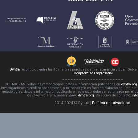
Dyntra
reconocido entre las 10 mejores prácticas de Transparencia y Buen Gobie
Compromiso Empresarial
COLABORAN Todas las metodologías, datos e información publicadas en
dyntra.org
investigaciones científico-académicas, publicadas y/o en fase de elaboración. Por lo qu
metodologías, datos e información publicada en este sitio, debe ser autorizada por el 
de
Dynamic Transparency Index
,
dyntra.org
. Dirección de contacto:
inf
2014-2024 © Dyntra |
Política de privacidad