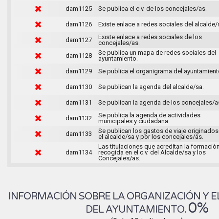
dam1125
Se publica el c.v. de los concejales/as.
dam1126
Existe enlace a redes sociales del alcalde/
Existe enlace a redes sociales de los
dam1127
concejales/as.
Se publica un mapa de redes sociales del
dam1128
ayuntamiento.
dam1129
Se publica el organigrama del ayuntamient
dam1130
Se publican la agenda del alcalde/sa.
dam1131
Se publican la agenda de los concejales/a
Se publica la agenda de actividades
dam1132
municipales y ciudadana.
Se publican los gastos de viaje originados
dam1133
el alcalde/sa y por los concejales/as.
Las titulaciones que acreditan la formació
dam1134
recogida en el c.v. del Alcalde/sa y los
Concejales/as.
INFORMACIÓN SOBRE LA ORGANIZACIÓN Y E
0%
DEL AYUNTAMIENTO.