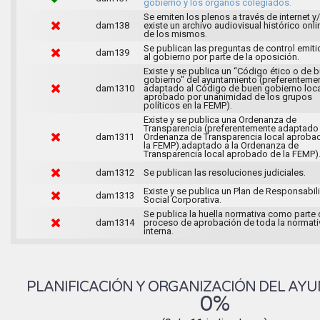
gobierno y los órganos colegiados.
Se emiten los plenos a través de internet y
dam138
existe un archivo audiovisual histórico onli
de los mismos.
Se publican las preguntas de control emit
dam139
al gobierno por parte de la oposición.
Existe y se publica un “Código ético o de 
gobierno" del ayuntamiento (preferenteme
dam1310
adaptado al Código de buen gobierno loca
aprobado por unanimidad de los grupos
políticos en la FEMP).
Existe y se publica una Ordenanza de
Transparencia (preferentemente adaptado 
dam1311
Ordenanza de Transparencia local aproba
la FEMP).adaptado a la Ordenanza de
Transparencia local aprobado de la FEMP)
dam1312
Se publican las resoluciones judiciales.
Existe y se publica un Plan de Responsabil
dam1313
Social Corporativa.
Se publica la huella normativa como parte 
dam1314
proceso de aprobación de toda la normati
interna.
PLANIFICACIÓN Y ORGANIZACIÓN DEL AY
0%