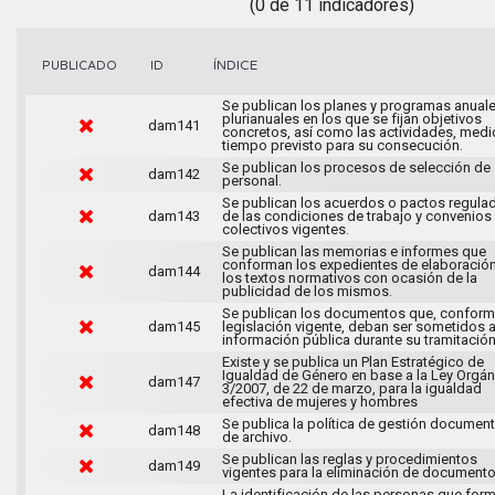
(0 de 11 indicadores)
ÍNDICE
PUBLICADO
ID
Se publican los planes y programas anuale
plurianuales en los que se fijan objetivos
dam141
concretos, así como las actividades, medi
tiempo previsto para su consecución.
Se publican los procesos de selección de
dam142
personal.
Se publican los acuerdos o pactos regula
dam143
de las condiciones de trabajo y convenios
colectivos vigentes.
Se publican las memorias e informes que
conforman los expedientes de elaboració
dam144
los textos normativos con ocasión de la
publicidad de los mismos.
Se publican los documentos que, conforme
dam145
legislación vigente, deban ser sometidos 
información pública durante su tramitación
Existe y se publica un Plan Estratégico de
Igualdad de Género en base a la Ley Orgán
dam147
3/2007, de 22 de marzo, para la igualdad
efectiva de mujeres y hombres
Se publica la política de gestión document
dam148
de archivo.
Se publican las reglas y procedimientos
dam149
vigentes para la eliminación de documento
La identificación de las personas que for