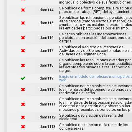
individual o colectivo de sus retribuciones.
Se publica de forma completa la relación 
dam114
puestos de trabajo (RPT) del ayuntamiento
Se publican las retribuciones percibidas p
altos cargos (cargos electos al menos) de
dam115
ayuntamiento y los máximos responsables
las entidades participadas por el mismo.
Se hacen públicas las indemnizaciones
dam116
percibidas con ocasión del abandono de 
cargos.
Se publica el Registro de Intereses de
dam117
Actividades y de Bienes contemplado en l
de Bases de Régimen Local.
Se publican las resoluciones dictadas por 
órgano competente sobre la compatibilid
dam118
las actividades privadas a realizar por los
cargos.
Existe un módulo de noticias municipales e
dam119
web.
Se publican noticias sobre las actuacione
dam1110
los miembros del gobierno relacionadas c
rendición de cuentas.
Se publican noticias sobre las actuacione
los miembros de la oposición relacionada
dam1111
el control de la gestión del gobierno o las
mociones presentadas por estos en los pl
Se publica declaración de la renta del
dam1112
alcalde/sa.
Se publica declaración de la renta de los
dam1113
concejales/as.