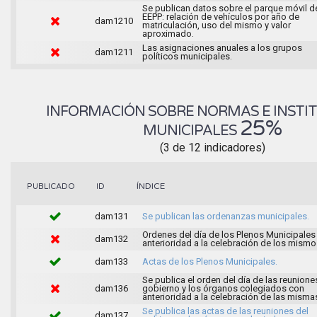
Se publican datos sobre el parque móvil d
EEPP: relación de vehículos por año de
dam1210
matriculación, uso del mismo y valor
aproximado.
Las asignaciones anuales a los grupos
dam1211
políticos municipales.
INFORMACIÓN SOBRE NORMAS E INSTI
25%
MUNICIPALES
(3 de 12 indicadores)
ÍNDICE
PUBLICADO
ID
dam131
Se publican las ordenanzas municipales.
Ordenes del día de los Plenos Municipales
dam132
anterioridad a la celebración de los mismo
dam133
Actas de los Plenos Municipales.
Se publica el orden del día de las reunione
dam136
gobierno y los órganos colegiados con
anterioridad a la celebración de las misma
Se publica las actas de las reuniones del
dam137