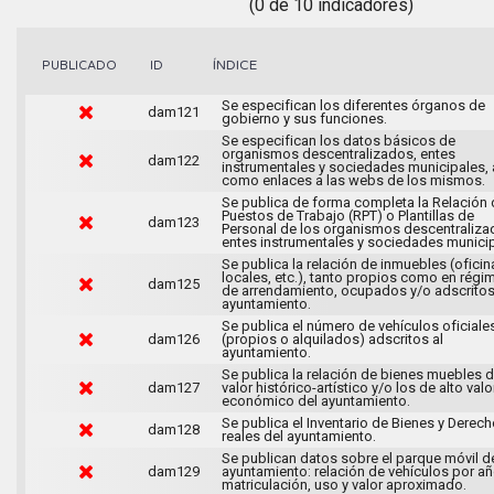
(0 de 10 indicadores)
ÍNDICE
PUBLICADO
ID
Se especifican los diferentes órganos de
dam121
gobierno y sus funciones.
Se especifican los datos básicos de
organismos descentralizados, entes
dam122
instrumentales y sociedades municipales, 
como enlaces a las webs de los mismos.
Se publica de forma completa la Relación 
Puestos de Trabajo (RPT) o Plantillas de
dam123
Personal de los organismos descentraliza
entes instrumentales y sociedades municip
Se publica la relación de inmuebles (oficin
locales, etc.), tanto propios como en régi
dam125
de arrendamiento, ocupados y/o adscritos
ayuntamiento.
Se publica el número de vehículos oficiale
dam126
(propios o alquilados) adscritos al
ayuntamiento.
Se publica la relación de bienes muebles 
dam127
valor histórico-artístico y/o los de alto valo
económico del ayuntamiento.
Se publica el Inventario de Bienes y Derec
dam128
reales del ayuntamiento.
Se publican datos sobre el parque móvil d
dam129
ayuntamiento: relación de vehículos por a
matriculación, uso y valor aproximado.