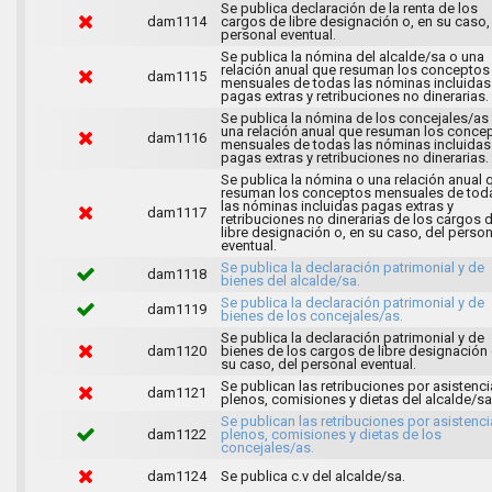
Se publica declaración de la renta de los
dam1114
cargos de libre designación o, en su caso,
personal eventual.
Se publica la nómina del alcalde/sa o una
relación anual que resuman los conceptos
dam1115
mensuales de todas las nóminas incluidas
pagas extras y retribuciones no dinerarias.
Se publica la nómina de los concejales/as
una relación anual que resuman los conce
dam1116
mensuales de todas las nóminas incluidas
pagas extras y retribuciones no dinerarias.
Se publica la nómina o una relación anual 
resuman los conceptos mensuales de tod
las nóminas incluidas pagas extras y
dam1117
retribuciones no dinerarias de los cargos 
libre designación o, en su caso, del person
eventual.
Se publica la declaración patrimonial y de
dam1118
bienes del alcalde/sa.
Se publica la declaración patrimonial y de
dam1119
bienes de los concejales/as.
Se publica la declaración patrimonial y de
dam1120
bienes de los cargos de libre designación 
su caso, del personal eventual.
Se publican las retribuciones por asistenci
dam1121
plenos, comisiones y dietas del alcalde/sa
Se publican las retribuciones por asistenci
dam1122
plenos, comisiones y dietas de los
concejales/as.
dam1124
Se publica c.v del alcalde/sa.