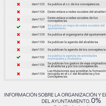
dam1125
Se publica el c.v. de los concejales/as.
dam1126
Existe enlace a redes sociales del alcalde/
Existe enlace a redes sociales de los
dam1127
concejales/as.
Se publica un mapa de redes sociales del
dam1128
ayuntamiento.
dam1129
Se publica el organigrama del ayuntamient
dam1130
Se publican la agenda del alcalde/sa.
dam1131
Se publican la agenda de los concejales/a
Se publica la agenda de actividades
dam1132
municipales y ciudadana.
Se publican los gastos de viaje originados
dam1133
el alcalde/sa y por los concejales/as.
Las titulaciones que acreditan la formació
dam1134
recogida en el c.v. del Alcalde/sa y los
Concejales/as.
INFORMACIÓN SOBRE LA ORGANIZACIÓN Y E
0%
DEL AYUNTAMIENTO.