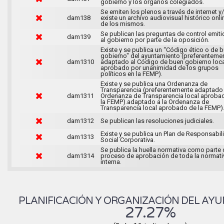
gobierno y los órganos colegiados.
Se emiten los plenos a través de internet y
dam138
existe un archivo audiovisual histórico onli
de los mismos.
Se publican las preguntas de control emit
dam139
al gobierno por parte de la oposición.
Existe y se publica un “Código ético o de 
gobierno" del ayuntamiento (preferenteme
dam1310
adaptado al Código de buen gobierno loca
aprobado por unanimidad de los grupos
políticos en la FEMP).
Existe y se publica una Ordenanza de
Transparencia (preferentemente adaptado 
dam1311
Ordenanza de Transparencia local aproba
la FEMP).adaptado a la Ordenanza de
Transparencia local aprobado de la FEMP)
dam1312
Se publican las resoluciones judiciales.
Existe y se publica un Plan de Responsabil
dam1313
Social Corporativa.
Se publica la huella normativa como parte 
dam1314
proceso de aprobación de toda la normati
interna.
PLANIFICACIÓN Y ORGANIZACIÓN DEL AY
27.27%