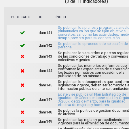
(3 de 11 indicadores)
ÍNDICE
PUBLICADO
ID
Se publican los planes y programas anuale
plurianuales en los que se fijan objetivos
dam141
concretos, así como las actividades, medi
tiempo previsto para su consecución.
Se publican los procesos de selección de
dam142
personal.
Se publican los acuerdos o pactos regula
dam143
de las condiciones de trabajo y convenios
colectivos vigentes.
Se publican las memorias e informes que
conforman los expedientes de elaboració
dam144
los textos normativos con ocasión de la
publicidad de los mismos.
Se publican los documentos que, conforme
dam145
legislación vigente, deban ser sometidos 
información pública durante su tramitación
Existe y se publica un Plan Estratégico de
Igualdad de Género en base a la Ley Orgán
dam147
3/2007, de 22 de marzo, para la igualdad
efectiva de mujeres y hombres
Se publica la política de gestión document
dam148
de archivo.
Se publican las reglas y procedimientos
dam149
vigentes para la eliminación de documento
La identificación de las personas que for