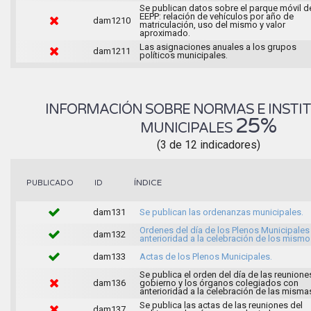
Se publican datos sobre el parque móvil d
EEPP: relación de vehículos por año de
dam1210
matriculación, uso del mismo y valor
aproximado.
Las asignaciones anuales a los grupos
dam1211
políticos municipales.
INFORMACIÓN SOBRE NORMAS E INSTI
25%
MUNICIPALES
(3 de 12 indicadores)
ÍNDICE
PUBLICADO
ID
dam131
Se publican las ordenanzas municipales.
Ordenes del día de los Plenos Municipales
dam132
anterioridad a la celebración de los mismo
dam133
Actas de los Plenos Municipales.
Se publica el orden del día de las reunione
dam136
gobierno y los órganos colegiados con
anterioridad a la celebración de las misma
Se publica las actas de las reuniones del
dam137