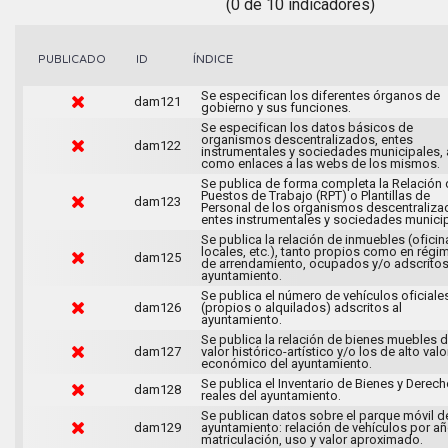
(0 de 10 indicadores)
ÍNDICE
PUBLICADO
ID
Se especifican los diferentes órganos de
dam121
gobierno y sus funciones.
Se especifican los datos básicos de
organismos descentralizados, entes
dam122
instrumentales y sociedades municipales, 
como enlaces a las webs de los mismos.
Se publica de forma completa la Relación 
Puestos de Trabajo (RPT) o Plantillas de
dam123
Personal de los organismos descentraliza
entes instrumentales y sociedades municip
Se publica la relación de inmuebles (oficin
locales, etc.), tanto propios como en régi
dam125
de arrendamiento, ocupados y/o adscritos
ayuntamiento.
Se publica el número de vehículos oficiale
dam126
(propios o alquilados) adscritos al
ayuntamiento.
Se publica la relación de bienes muebles 
dam127
valor histórico-artístico y/o los de alto valo
económico del ayuntamiento.
Se publica el Inventario de Bienes y Derec
dam128
reales del ayuntamiento.
Se publican datos sobre el parque móvil d
dam129
ayuntamiento: relación de vehículos por a
matriculación, uso y valor aproximado.