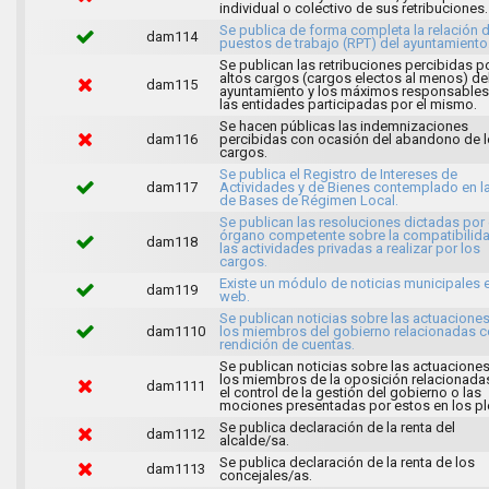
individual o colectivo de sus retribuciones.
Se publica de forma completa la relación 
dam114
puestos de trabajo (RPT) del ayuntamiento
Se publican las retribuciones percibidas p
altos cargos (cargos electos al menos) de
dam115
ayuntamiento y los máximos responsables
las entidades participadas por el mismo.
Se hacen públicas las indemnizaciones
dam116
percibidas con ocasión del abandono de 
cargos.
Se publica el Registro de Intereses de
dam117
Actividades y de Bienes contemplado en l
de Bases de Régimen Local.
Se publican las resoluciones dictadas por 
órgano competente sobre la compatibilid
dam118
las actividades privadas a realizar por los
cargos.
Existe un módulo de noticias municipales e
dam119
web.
Se publican noticias sobre las actuacione
dam1110
los miembros del gobierno relacionadas c
rendición de cuentas.
Se publican noticias sobre las actuacione
los miembros de la oposición relacionada
dam1111
el control de la gestión del gobierno o las
mociones presentadas por estos en los pl
Se publica declaración de la renta del
dam1112
alcalde/sa.
Se publica declaración de la renta de los
dam1113
concejales/as.