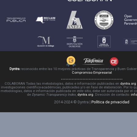
Dyntra
reconocido entre las 10 mejores prácticas de Transparencia y Buen Gobie
Compromiso Empresarial
COLABORAN Todas las metodologías, datos e información publicadas en
dyntra.org
investigaciones científico-académicas, publicadas y/o en fase de elaboración. Por lo qu
metodologías, datos e información publicada en este sitio, debe ser autorizada por el 
de
Dynamic Transparency Index
,
dyntra.org
. Dirección de contacto:
inf
2014-2024 © Dyntra |
Política de privacidad