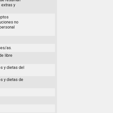
 extras y
eptos
buciones no
 personal
les/as.
de libre
s y dietas del
es y dietas de