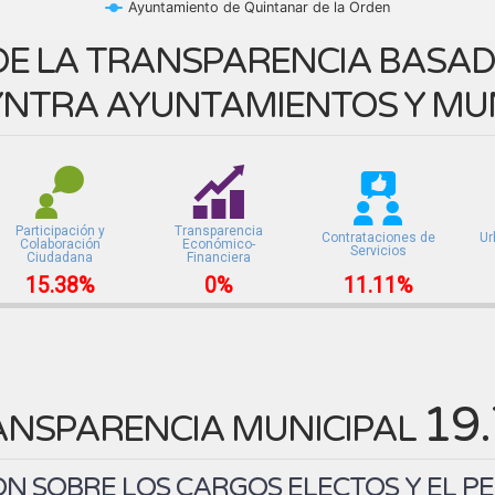
Ayuntamiento de Quintanar de la Orden
E LA TRANSPARENCIA BASADA
NTRA AYUNTAMIENTOS Y MUN
Participación y
Transparencia
Contrataciones de
Ur
Colaboración
Económico-
Servicios
Ciudadana
Financiera
15.38%
0%
11.11%
19
ANSPARENCIA MUNICIPAL
N SOBRE LOS CARGOS ELECTOS Y EL P