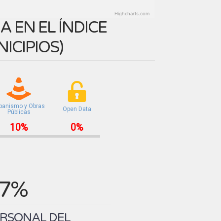
Highcharts.com
 EN EL ÍNDICE
ICIPIOS
)
banismo y Obras
Open Data
Públicas
10%
0%
.7%
ERSONAL DEL