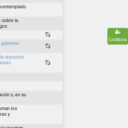
s contemplado
 sobre la
rgos.
Colabora
l gobierno
la oposición
ciones
ación o, en su
suman los
ras y
 que resuman