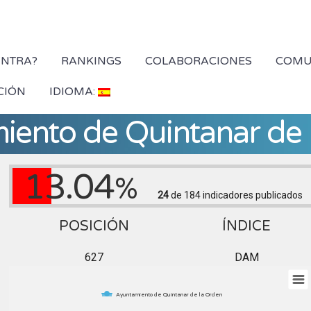
YNTRA?
RANKINGS
COLABORACIONES
COMU
CIÓN
IDIOMA:
iento de Quintanar de 
13.04
%
24
de 184
indicadores publicados
POSICIÓN
ÍNDICE
627
DAM
Ayuntamiento de Quintanar de la Orden