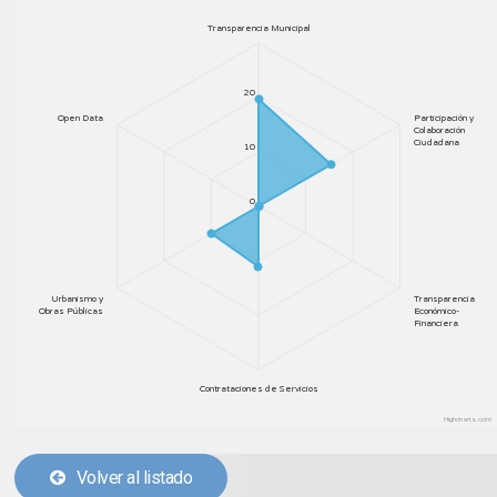
Transparencia Municipal
20
Open Data
Participación y
Colaboración
Ciudadana
10
0
Urbanismo y
Transparencia
Obras Públicas
Económico-
Financiera
Contrataciones de Servicios
Highcharts.com
Volver al listado