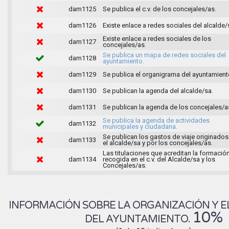
dam1125
Se publica el c.v. de los concejales/as.
dam1126
Existe enlace a redes sociales del alcalde/
Existe enlace a redes sociales de los
dam1127
concejales/as.
Se publica un mapa de redes sociales del
dam1128
ayuntamiento.
dam1129
Se publica el organigrama del ayuntamient
dam1130
Se publican la agenda del alcalde/sa.
dam1131
Se publican la agenda de los concejales/a
Se publica la agenda de actividades
dam1132
municipales y ciudadana.
Se publican los gastos de viaje originados
dam1133
el alcalde/sa y por los concejales/as.
Las titulaciones que acreditan la formació
dam1134
recogida en el c.v. del Alcalde/sa y los
Concejales/as.
INFORMACIÓN SOBRE LA ORGANIZACIÓN Y E
10%
DEL AYUNTAMIENTO.