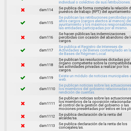
individual o colectivo de sus retribuciones.
Se publica de forma completa la relación 
dam114
puestos de trabajo (RPT) del ayuntamiento
Se publican las retribuciones percibidas p
altos cargos (cargos electos al menos) de
dam115
ayuntamiento y los máximos responsables
las entidades participadas por el mismo.
Se hacen públicas las indemnizaciones
dam116
percibidas con ocasión del abandono de 
cargos.
Se publica el Registro de Intereses de
dam117
Actividades y de Bienes contemplado en l
de Bases de Régimen Local.
Se publican las resoluciones dictadas por 
órgano competente sobre la compatibilid
dam118
las actividades privadas a realizar por los
cargos.
Existe un módulo de noticias municipales e
dam119
web.
Se publican noticias sobre las actuacione
dam1110
los miembros del gobierno relacionadas c
rendición de cuentas.
Se publican noticias sobre las actuacione
los miembros de la oposición relacionada
dam1111
el control de la gestión del gobierno o las
mociones presentadas por estos en los pl
Se publica declaración de la renta del
dam1112
alcalde/sa.
Se publica declaración de la renta de los
dam1113
concejales/as.