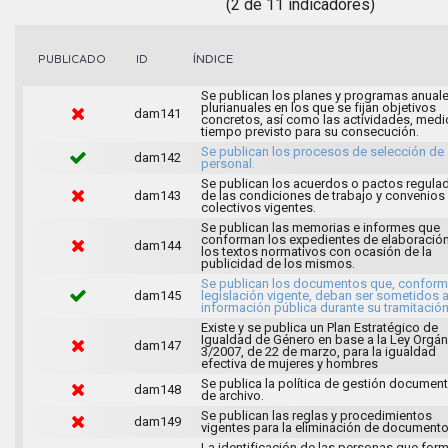
(2 de 11 indicadores)
ÍNDICE
PUBLICADO
ID
Se publican los planes y programas anuale
plurianuales en los que se fijan objetivos
dam141
concretos, así como las actividades, medi
tiempo previsto para su consecución.
Se publican los procesos de selección de
dam142
personal.
Se publican los acuerdos o pactos regula
dam143
de las condiciones de trabajo y convenios
colectivos vigentes.
Se publican las memorias e informes que
conforman los expedientes de elaboració
dam144
los textos normativos con ocasión de la
publicidad de los mismos.
Se publican los documentos que, conforme
dam145
legislación vigente, deban ser sometidos 
información pública durante su tramitación
Existe y se publica un Plan Estratégico de
Igualdad de Género en base a la Ley Orgán
dam147
3/2007, de 22 de marzo, para la igualdad
efectiva de mujeres y hombres
Se publica la política de gestión document
dam148
de archivo.
Se publican las reglas y procedimientos
dam149
vigentes para la eliminación de documento
La identificación de las personas que for