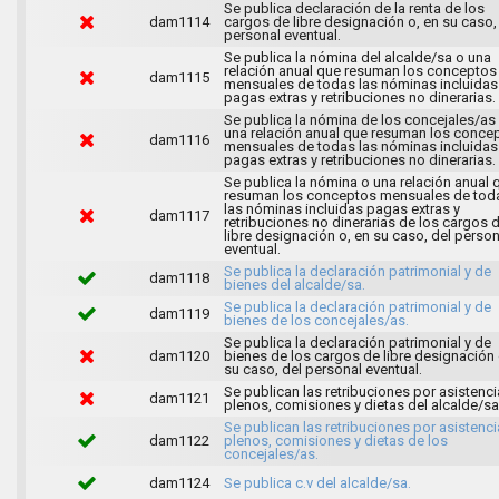
Se publica declaración de la renta de los
dam1114
cargos de libre designación o, en su caso,
personal eventual.
Se publica la nómina del alcalde/sa o una
relación anual que resuman los conceptos
dam1115
mensuales de todas las nóminas incluidas
pagas extras y retribuciones no dinerarias.
Se publica la nómina de los concejales/as
una relación anual que resuman los conce
dam1116
mensuales de todas las nóminas incluidas
pagas extras y retribuciones no dinerarias.
Se publica la nómina o una relación anual 
resuman los conceptos mensuales de tod
las nóminas incluidas pagas extras y
dam1117
retribuciones no dinerarias de los cargos 
libre designación o, en su caso, del person
eventual.
Se publica la declaración patrimonial y de
dam1118
bienes del alcalde/sa.
Se publica la declaración patrimonial y de
dam1119
bienes de los concejales/as.
Se publica la declaración patrimonial y de
dam1120
bienes de los cargos de libre designación 
su caso, del personal eventual.
Se publican las retribuciones por asistenci
dam1121
plenos, comisiones y dietas del alcalde/sa
Se publican las retribuciones por asistenci
dam1122
plenos, comisiones y dietas de los
concejales/as.
dam1124
Se publica c.v del alcalde/sa.