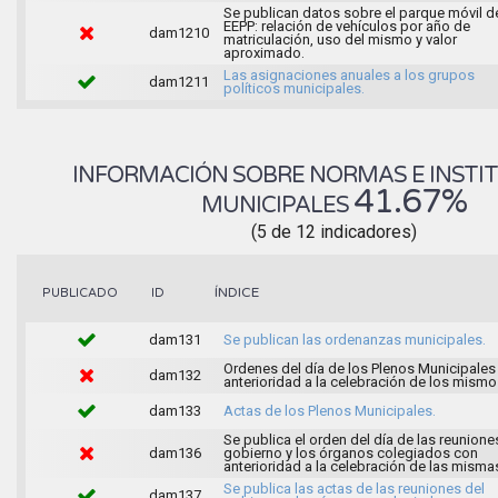
Se publican datos sobre el parque móvil d
EEPP: relación de vehículos por año de
dam1210
matriculación, uso del mismo y valor
aproximado.
Las asignaciones anuales a los grupos
dam1211
políticos municipales.
INFORMACIÓN SOBRE NORMAS E INSTI
41.67%
MUNICIPALES
(5 de 12 indicadores)
ÍNDICE
PUBLICADO
ID
dam131
Se publican las ordenanzas municipales.
Ordenes del día de los Plenos Municipales
dam132
anterioridad a la celebración de los mismo
dam133
Actas de los Plenos Municipales.
Se publica el orden del día de las reunione
dam136
gobierno y los órganos colegiados con
anterioridad a la celebración de las misma
Se publica las actas de las reuniones del
dam137