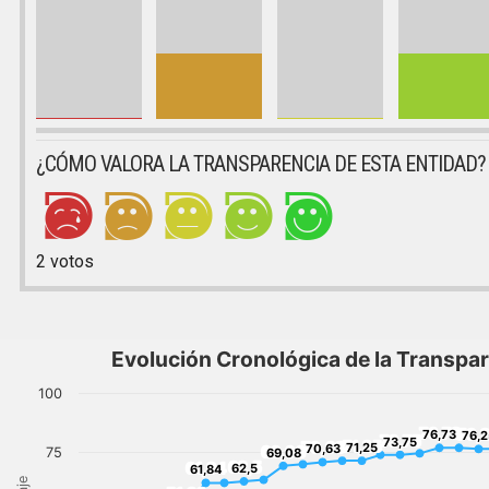
¿CÓMO VALORA LA TRANSPARENCIA DE ESTA ENTIDAD?
2
votos
Evolución Cronológica de la Transpa
100
76,73
76,
76,73
76,2
73,75
73,75
71,25
70,63
71,25
70,63
69,08
75
69,08
62,5
61,84
62,5
61,84