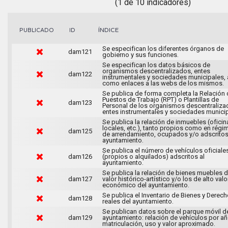
(1 de 10 indicadores)
ÍNDICE
PUBLICADO
ID
Se especifican los diferentes órganos de
dam121
gobierno y sus funciones.
Se especifican los datos básicos de
organismos descentralizados, entes
dam122
instrumentales y sociedades municipales, 
como enlaces a las webs de los mismos.
Se publica de forma completa la Relación 
Puestos de Trabajo (RPT) o Plantillas de
dam123
Personal de los organismos descentraliza
entes instrumentales y sociedades municip
Se publica la relación de inmuebles (oficin
locales, etc.), tanto propios como en régi
dam125
de arrendamiento, ocupados y/o adscritos
ayuntamiento.
Se publica el número de vehículos oficiale
dam126
(propios o alquilados) adscritos al
ayuntamiento.
Se publica la relación de bienes muebles 
dam127
valor histórico-artístico y/o los de alto valo
económico del ayuntamiento.
Se publica el Inventario de Bienes y Derec
dam128
reales del ayuntamiento.
Se publican datos sobre el parque móvil d
dam129
ayuntamiento: relación de vehículos por a
matriculación, uso y valor aproximado.