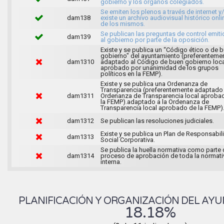
gobierno y los órganos colegiados.
Se emiten los plenos a través de internet y
dam138
existe un archivo audiovisual histórico onli
de los mismos.
Se publican las preguntas de control emit
dam139
al gobierno por parte de la oposición.
Existe y se publica un “Código ético o de 
gobierno" del ayuntamiento (preferenteme
dam1310
adaptado al Código de buen gobierno loca
aprobado por unanimidad de los grupos
políticos en la FEMP).
Existe y se publica una Ordenanza de
Transparencia (preferentemente adaptado 
dam1311
Ordenanza de Transparencia local aproba
la FEMP).adaptado a la Ordenanza de
Transparencia local aprobado de la FEMP)
dam1312
Se publican las resoluciones judiciales.
Existe y se publica un Plan de Responsabil
dam1313
Social Corporativa.
Se publica la huella normativa como parte 
dam1314
proceso de aprobación de toda la normati
interna.
PLANIFICACIÓN Y ORGANIZACIÓN DEL AY
18.18%