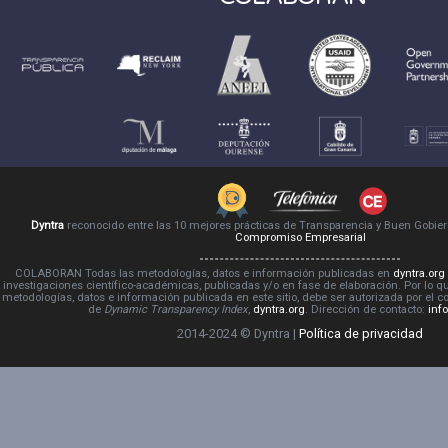
Dyntra
reconocido entre las 10 mejores prácticas de Transparencia y Buen Gobie
Compromiso Empresarial
COLABORAN Todas las metodologías, datos e información publicadas en
dyntra.org
investigaciones científico-académicas, publicadas y/o en fase de elaboración. Por lo qu
metodologías, datos e información publicada en este sitio, debe ser autorizada por el 
de
Dynamic Transparency Index
,
dyntra.org
. Dirección de contacto:
inf
2014-2024 © Dyntra |
Política de privacidad