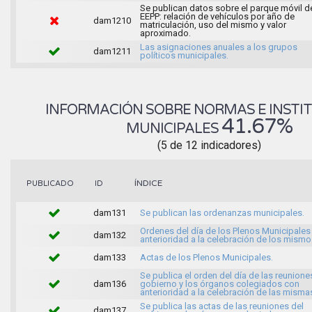
Se publican datos sobre el parque móvil d
EEPP: relación de vehículos por año de
dam1210
matriculación, uso del mismo y valor
aproximado.
Las asignaciones anuales a los grupos
dam1211
políticos municipales.
INFORMACIÓN SOBRE NORMAS E INSTI
41.67%
MUNICIPALES
(5 de 12 indicadores)
ÍNDICE
PUBLICADO
ID
dam131
Se publican las ordenanzas municipales.
Ordenes del día de los Plenos Municipales
dam132
anterioridad a la celebración de los mismo
dam133
Actas de los Plenos Municipales.
Se publica el orden del día de las reunione
dam136
gobierno y los órganos colegiados con
anterioridad a la celebración de las misma
Se publica las actas de las reuniones del
dam137