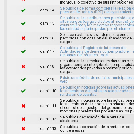
individual o colectivo de sus retribuciones.
Se publica de forma completa la relación 
dam114
puestos de trabajo (RPT) del ayuntamiento
Se publican las retribuciones percibidas p
altos cargos (cargos electos al menos) de
dam115
ayuntamiento y los máximos responsables
las entidades participadas por el mismo.
Se hacen públicas las indemnizaciones
dam116
percibidas con ocasión del abandono de 
cargos.
Se publica el Registro de Intereses de
dam117
Actividades y de Bienes contemplado en l
de Bases de Régimen Local.
Se publican las resoluciones dictadas por 
órgano competente sobre la compatibilid
dam118
las actividades privadas a realizar por los
cargos.
Existe un módulo de noticias municipales e
dam119
web.
Se publican noticias sobre las actuacione
dam1110
los miembros del gobierno relacionadas c
rendición de cuentas.
Se publican noticias sobre las actuacione
los miembros de la oposición relacionada
dam1111
el control de la gestión del gobierno o las
mociones presentadas por estos en los pl
Se publica declaración de la renta del
dam1112
alcalde/sa.
Se publica declaración de la renta de los
dam1113
concejales/as.