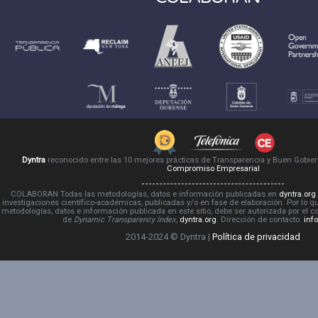
Dyntra
reconocido entre las 10 mejores prácticas de Transparencia y Buen Gobie
Compromiso Empresarial
COLABORAN Todas las metodologías, datos e información publicadas en
dyntra.org
investigaciones científico-académicas, publicadas y/o en fase de elaboración. Por lo qu
metodologías, datos e información publicada en este sitio, debe ser autorizada por el 
de
Dynamic Transparency Index
,
dyntra.org
. Dirección de contacto:
inf
2014-2024 © Dyntra |
Política de privacidad