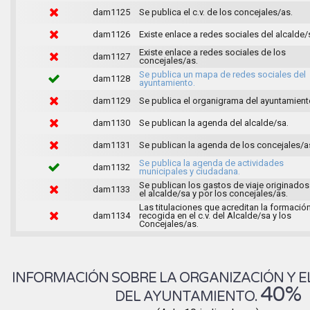
dam1125
Se publica el c.v. de los concejales/as.
dam1126
Existe enlace a redes sociales del alcalde/
Existe enlace a redes sociales de los
dam1127
concejales/as.
Se publica un mapa de redes sociales del
dam1128
ayuntamiento.
dam1129
Se publica el organigrama del ayuntamient
dam1130
Se publican la agenda del alcalde/sa.
dam1131
Se publican la agenda de los concejales/a
Se publica la agenda de actividades
dam1132
municipales y ciudadana.
Se publican los gastos de viaje originados
dam1133
el alcalde/sa y por los concejales/as.
Las titulaciones que acreditan la formació
dam1134
recogida en el c.v. del Alcalde/sa y los
Concejales/as.
INFORMACIÓN SOBRE LA ORGANIZACIÓN Y E
40%
DEL AYUNTAMIENTO.