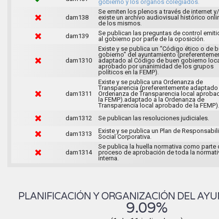
gobierno y los órganos colegiados.
Se emiten los plenos a través de internet y
dam138
existe un archivo audiovisual histórico onli
de los mismos.
Se publican las preguntas de control emit
dam139
al gobierno por parte de la oposición.
Existe y se publica un “Código ético o de 
gobierno" del ayuntamiento (preferenteme
dam1310
adaptado al Código de buen gobierno loca
aprobado por unanimidad de los grupos
políticos en la FEMP).
Existe y se publica una Ordenanza de
Transparencia (preferentemente adaptado 
dam1311
Ordenanza de Transparencia local aproba
la FEMP).adaptado a la Ordenanza de
Transparencia local aprobado de la FEMP)
dam1312
Se publican las resoluciones judiciales.
Existe y se publica un Plan de Responsabil
dam1313
Social Corporativa.
Se publica la huella normativa como parte 
dam1314
proceso de aprobación de toda la normati
interna.
PLANIFICACIÓN Y ORGANIZACIÓN DEL AY
9.09%