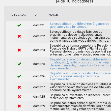
(4 de 10 indicadores)
ÍNDICE
PUBLICADO
ID
Se especifican los diferentes órganos de
dam121
gobierno y sus funciones.
Se especifican los datos básicos de
organismos descentralizados, entes
dam122
instrumentales y sociedades municipales, 
como enlaces a las webs de los mismos.
Se publica de forma completa la Relación 
Puestos de Trabajo (RPT) o Plantillas de
dam123
Personal de los organismos descentraliza
entes instrumentales y sociedades municip
Se publica la relación de inmuebles (oficin
locales, etc.), tanto propios como en régi
dam125
de arrendamiento, ocupados y/o adscritos
ayuntamiento.
Se publica el número de vehículos oficiale
dam126
(propios o alquilados) adscritos al
ayuntamiento.
Se publica la relación de bienes muebles 
dam127
valor histórico-artístico y/o los de alto valo
económico del ayuntamiento.
Se publica el Inventario de Bienes y Derec
dam128
reales del ayuntamiento.
Se publican datos sobre el parque móvil d
dam129
ayuntamiento: relación de vehículos por a
matriculación, uso y valor aproximado.