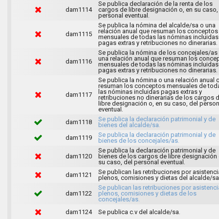
Se publica declaración de la renta de los
dam1114
cargos de libre designación o, en su caso,
personal eventual.
Se publica la nómina del alcalde/sa o una
relación anual que resuman los conceptos
dam1115
mensuales de todas las nóminas incluidas
pagas extras y retribuciones no dinerarias.
Se publica la nómina de los concejales/as
una relación anual que resuman los conce
dam1116
mensuales de todas las nóminas incluidas
pagas extras y retribuciones no dinerarias.
Se publica la nómina o una relación anual 
resuman los conceptos mensuales de tod
las nóminas incluidas pagas extras y
dam1117
retribuciones no dinerarias de los cargos 
libre designación o, en su caso, del person
eventual.
Se publica la declaración patrimonial y de
dam1118
bienes del alcalde/sa.
Se publica la declaración patrimonial y de
dam1119
bienes de los concejales/as.
Se publica la declaración patrimonial y de
dam1120
bienes de los cargos de libre designación 
su caso, del personal eventual.
Se publican las retribuciones por asistenci
dam1121
plenos, comisiones y dietas del alcalde/sa
Se publican las retribuciones por asistenci
dam1122
plenos, comisiones y dietas de los
concejales/as.
dam1124
Se publica c.v del alcalde/sa.