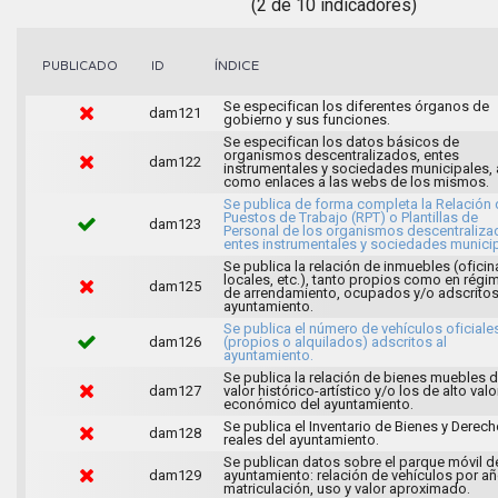
(2 de 10 indicadores)
ÍNDICE
PUBLICADO
ID
Se especifican los diferentes órganos de
dam121
gobierno y sus funciones.
Se especifican los datos básicos de
organismos descentralizados, entes
dam122
instrumentales y sociedades municipales, 
como enlaces a las webs de los mismos.
Se publica de forma completa la Relación 
Puestos de Trabajo (RPT) o Plantillas de
dam123
Personal de los organismos descentraliza
entes instrumentales y sociedades municip
Se publica la relación de inmuebles (oficin
locales, etc.), tanto propios como en régi
dam125
de arrendamiento, ocupados y/o adscritos
ayuntamiento.
Se publica el número de vehículos oficiale
dam126
(propios o alquilados) adscritos al
ayuntamiento.
Se publica la relación de bienes muebles 
dam127
valor histórico-artístico y/o los de alto valo
económico del ayuntamiento.
Se publica el Inventario de Bienes y Derec
dam128
reales del ayuntamiento.
Se publican datos sobre el parque móvil d
dam129
ayuntamiento: relación de vehículos por a
matriculación, uso y valor aproximado.