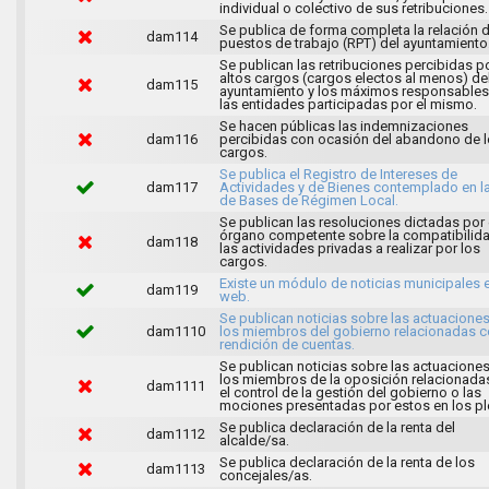
individual o colectivo de sus retribuciones.
Se publica de forma completa la relación 
dam114
puestos de trabajo (RPT) del ayuntamiento
Se publican las retribuciones percibidas p
altos cargos (cargos electos al menos) de
dam115
ayuntamiento y los máximos responsables
las entidades participadas por el mismo.
Se hacen públicas las indemnizaciones
dam116
percibidas con ocasión del abandono de 
cargos.
Se publica el Registro de Intereses de
dam117
Actividades y de Bienes contemplado en l
de Bases de Régimen Local.
Se publican las resoluciones dictadas por 
órgano competente sobre la compatibilid
dam118
las actividades privadas a realizar por los
cargos.
Existe un módulo de noticias municipales e
dam119
web.
Se publican noticias sobre las actuacione
dam1110
los miembros del gobierno relacionadas c
rendición de cuentas.
Se publican noticias sobre las actuacione
los miembros de la oposición relacionada
dam1111
el control de la gestión del gobierno o las
mociones presentadas por estos en los pl
Se publica declaración de la renta del
dam1112
alcalde/sa.
Se publica declaración de la renta de los
dam1113
concejales/as.