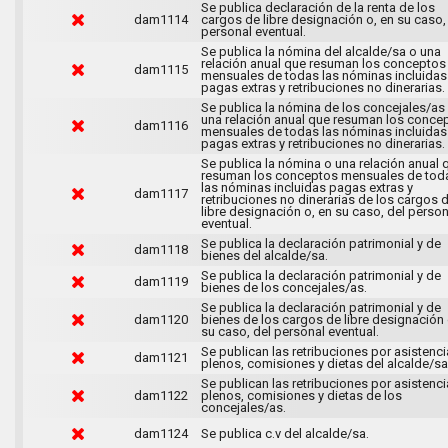
Se publica declaración de la renta de los
dam1114
cargos de libre designación o, en su caso,
personal eventual.
Se publica la nómina del alcalde/sa o una
relación anual que resuman los conceptos
dam1115
mensuales de todas las nóminas incluidas
pagas extras y retribuciones no dinerarias.
Se publica la nómina de los concejales/as
una relación anual que resuman los conce
dam1116
mensuales de todas las nóminas incluidas
pagas extras y retribuciones no dinerarias.
Se publica la nómina o una relación anual 
resuman los conceptos mensuales de tod
las nóminas incluidas pagas extras y
dam1117
retribuciones no dinerarias de los cargos 
libre designación o, en su caso, del person
eventual.
Se publica la declaración patrimonial y de
dam1118
bienes del alcalde/sa.
Se publica la declaración patrimonial y de
dam1119
bienes de los concejales/as.
Se publica la declaración patrimonial y de
dam1120
bienes de los cargos de libre designación 
su caso, del personal eventual.
Se publican las retribuciones por asistenci
dam1121
plenos, comisiones y dietas del alcalde/sa
Se publican las retribuciones por asistenci
dam1122
plenos, comisiones y dietas de los
concejales/as.
dam1124
Se publica c.v del alcalde/sa.