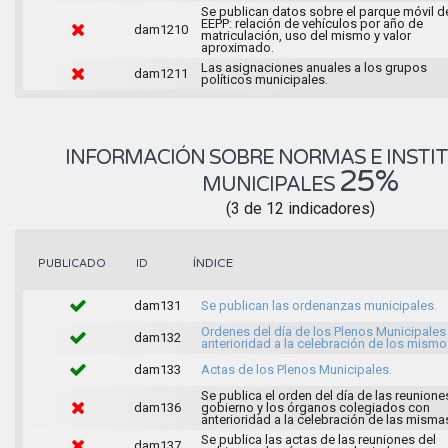
Se publican datos sobre el parque móvil d
EEPP: relación de vehículos por año de
dam1210
matriculación, uso del mismo y valor
aproximado.
Las asignaciones anuales a los grupos
dam1211
políticos municipales.
INFORMACIÓN SOBRE NORMAS E INSTI
25%
MUNICIPALES
(3 de 12 indicadores)
ÍNDICE
PUBLICADO
ID
dam131
Se publican las ordenanzas municipales.
Ordenes del día de los Plenos Municipales
dam132
anterioridad a la celebración de los mismo
dam133
Actas de los Plenos Municipales.
Se publica el orden del día de las reunione
dam136
gobierno y los órganos colegiados con
anterioridad a la celebración de las misma
Se publica las actas de las reuniones del
dam137