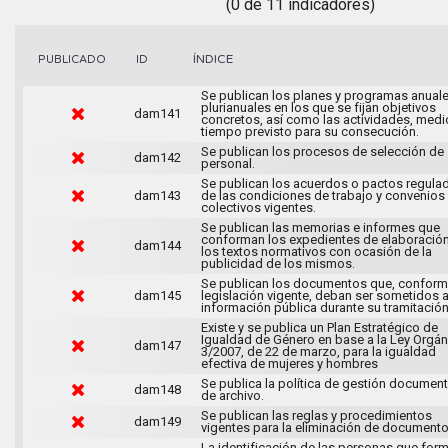
(0 de 11 indicadores)
ÍNDICE
PUBLICADO
ID
Se publican los planes y programas anuale
plurianuales en los que se fijan objetivos
dam141
concretos, así como las actividades, medi
tiempo previsto para su consecución.
Se publican los procesos de selección de
dam142
personal.
Se publican los acuerdos o pactos regula
dam143
de las condiciones de trabajo y convenios
colectivos vigentes.
Se publican las memorias e informes que
conforman los expedientes de elaboració
dam144
los textos normativos con ocasión de la
publicidad de los mismos.
Se publican los documentos que, conforme
dam145
legislación vigente, deban ser sometidos 
información pública durante su tramitación
Existe y se publica un Plan Estratégico de
Igualdad de Género en base a la Ley Orgán
dam147
3/2007, de 22 de marzo, para la igualdad
efectiva de mujeres y hombres
Se publica la política de gestión document
dam148
de archivo.
Se publican las reglas y procedimientos
dam149
vigentes para la eliminación de documento
La identificación de las personas que for