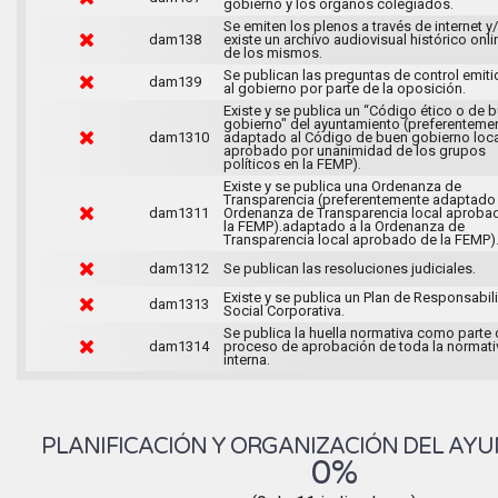
gobierno y los órganos colegiados.
Se emiten los plenos a través de internet y
dam138
existe un archivo audiovisual histórico onli
de los mismos.
Se publican las preguntas de control emit
dam139
al gobierno por parte de la oposición.
Existe y se publica un “Código ético o de 
gobierno" del ayuntamiento (preferenteme
dam1310
adaptado al Código de buen gobierno loca
aprobado por unanimidad de los grupos
políticos en la FEMP).
Existe y se publica una Ordenanza de
Transparencia (preferentemente adaptado 
dam1311
Ordenanza de Transparencia local aproba
la FEMP).adaptado a la Ordenanza de
Transparencia local aprobado de la FEMP)
dam1312
Se publican las resoluciones judiciales.
Existe y se publica un Plan de Responsabil
dam1313
Social Corporativa.
Se publica la huella normativa como parte 
dam1314
proceso de aprobación de toda la normati
interna.
PLANIFICACIÓN Y ORGANIZACIÓN DEL AY
0%