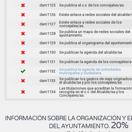
dam1125
Se publica el c.v. de los concejales/as.
dam1126
Existe enlace a redes sociales del alcalde/
Existe enlace a redes sociales de los
dam1127
concejales/as.
Se publica un mapa de redes sociales del
dam1128
ayuntamiento.
dam1129
Se publica el organigrama del ayuntamient
dam1130
Se publican la agenda del alcalde/sa.
dam1131
Se publican la agenda de los concejales/a
Se publica la agenda de actividades
dam1132
municipales y ciudadana.
Se publican los gastos de viaje originados
dam1133
el alcalde/sa y por los concejales/as.
Las titulaciones que acreditan la formació
dam1134
recogida en el c.v. del Alcalde/sa y los
Concejales/as.
INFORMACIÓN SOBRE LA ORGANIZACIÓN Y E
20%
DEL AYUNTAMIENTO.