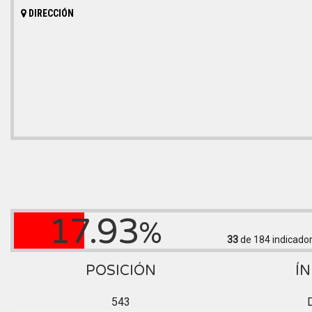
DIRECCIÓN
17.93
%
33
de 184
indicado
POSICIÓN
ÍN
543