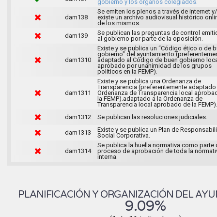
gobierno y los órganos colegiados.
Se emiten los plenos a través de internet y
dam138
existe un archivo audiovisual histórico onli
de los mismos.
Se publican las preguntas de control emit
dam139
al gobierno por parte de la oposición.
Existe y se publica un “Código ético o de 
gobierno" del ayuntamiento (preferenteme
dam1310
adaptado al Código de buen gobierno loca
aprobado por unanimidad de los grupos
políticos en la FEMP).
Existe y se publica una Ordenanza de
Transparencia (preferentemente adaptado 
dam1311
Ordenanza de Transparencia local aproba
la FEMP).adaptado a la Ordenanza de
Transparencia local aprobado de la FEMP)
dam1312
Se publican las resoluciones judiciales.
Existe y se publica un Plan de Responsabil
dam1313
Social Corporativa.
Se publica la huella normativa como parte 
dam1314
proceso de aprobación de toda la normati
interna.
PLANIFICACIÓN Y ORGANIZACIÓN DEL AY
9.09%