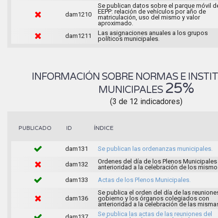
Se publican datos sobre el parque móvil d
EEPP: relación de vehículos por año de
dam1210
matriculación, uso del mismo y valor
aproximado.
Las asignaciones anuales a los grupos
dam1211
políticos municipales.
INFORMACIÓN SOBRE NORMAS E INSTI
25%
MUNICIPALES
(3 de 12 indicadores)
ÍNDICE
PUBLICADO
ID
dam131
Se publican las ordenanzas municipales.
Ordenes del día de los Plenos Municipales
dam132
anterioridad a la celebración de los mismo
dam133
Actas de los Plenos Municipales.
Se publica el orden del día de las reunione
dam136
gobierno y los órganos colegiados con
anterioridad a la celebración de las misma
Se publica las actas de las reuniones del
dam137