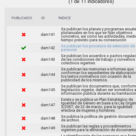
(1 de 11 indicadores)
ÍNDICE
PUBLICADO
ID
Se publican los planes y programas anuale
plurianuales en los que se fijan objetivos
dam141
concretos, así como las actividades, medi
tiempo previsto para su consecución.
Se publican los procesos de selección de
dam142
personal.
Se publican los acuerdos o pactos regula
dam143
de las condiciones de trabajo y convenios
colectivos vigentes.
Se publican las memorias e informes que
conforman los expedientes de elaboració
dam144
los textos normativos con ocasión de la
publicidad de los mismos.
Se publican los documentos que, conforme
dam145
legislación vigente, deban ser sometidos 
información pública durante su tramitación
Existe y se publica un Plan Estratégico de
Igualdad de Género en base a la Ley Orgán
dam147
3/2007, de 22 de marzo, para la igualdad
efectiva de mujeres y hombres
Se publica la política de gestión document
dam148
de archivo.
Se publican las reglas y procedimientos
dam149
vigentes para la eliminación de documento
La identificación de las personas que for