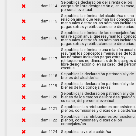
Se publica declaración de la renta de los
dam1114
cargos de libre designación o, en su caso,
personal eventual.
Se publica la nómina del alcalde/sa o una
relación anual que resuman los conceptos
dam1115
mensuales de todas las nóminas incluidas
pagas extras y retribuciones no dinerarias.
Se publica la nómina de los concejales/as
una relación anual que resuman los conce
dam1116
mensuales de todas las nóminas incluidas
pagas extras y retribuciones no dinerarias.
Se publica la nómina o una relación anual 
resuman los conceptos mensuales de tod
las nóminas incluidas pagas extras y
dam1117
retribuciones no dinerarias de los cargos 
libre designación o, en su caso, del person
eventual.
Se publica la declaración patrimonial y de
dam1118
bienes del alcalde/sa.
Se publica la declaración patrimonial y de
dam1119
bienes de los concejales/as.
Se publica la declaración patrimonial y de
dam1120
bienes de los cargos de libre designación 
su caso, del personal eventual.
Se publican las retribuciones por asistenci
dam1121
plenos, comisiones y dietas del alcalde/sa
Se publican las retribuciones por asistenci
dam1122
plenos, comisiones y dietas de los
concejales/as.
dam1124
Se publica c.v del alcalde/sa.