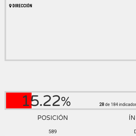
DIRECCIÓN
15.22
%
28
de 184
indicado
POSICIÓN
ÍN
589