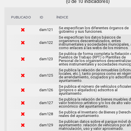
(0 de 10 indicadores)
ÍNDICE
PUBLICADO
ID
Se especifican los diferentes órganos de
dam121
gobierno y sus funciones.
Se especifican los datos básicos de
organismos descentralizados, entes
dam122
instrumentales y sociedades municipales, 
como enlaces a las webs de los mismos.
Se publica de forma completa la Relación 
Puestos de Trabajo (RPT) o Plantillas de
dam123
Personal de los organismos descentraliza
entes instrumentales y sociedades municip
Se publica la relación de inmuebles (oficin
locales, etc.), tanto propios como en régi
dam125
de arrendamiento, ocupados y/o adscritos
ayuntamiento.
Se publica el número de vehículos oficiale
dam126
(propios o alquilados) adscritos al
ayuntamiento.
Se publica la relación de bienes muebles 
dam127
valor histórico-artístico y/o los de alto valo
económico del ayuntamiento.
Se publica el Inventario de Bienes y Derec
dam128
reales del ayuntamiento.
Se publican datos sobre el parque móvil d
dam129
ayuntamiento: relación de vehículos por a
matriculación, uso y valor aproximado.