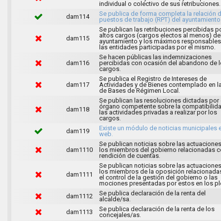
individual o colectivo de sus retribuciones.
Se publica de forma completa la relación 
dam114
puestos de trabajo (RPT) del ayuntamiento
Se publican las retribuciones percibidas p
altos cargos (cargos electos al menos) de
dam115
ayuntamiento y los máximos responsables
las entidades participadas por el mismo.
Se hacen públicas las indemnizaciones
dam116
percibidas con ocasión del abandono de 
cargos.
Se publica el Registro de Intereses de
dam117
Actividades y de Bienes contemplado en l
de Bases de Régimen Local.
Se publican las resoluciones dictadas por 
órgano competente sobre la compatibilid
dam118
las actividades privadas a realizar por los
cargos.
Existe un módulo de noticias municipales e
dam119
web.
Se publican noticias sobre las actuacione
dam1110
los miembros del gobierno relacionadas c
rendición de cuentas.
Se publican noticias sobre las actuacione
los miembros de la oposición relacionada
dam1111
el control de la gestión del gobierno o las
mociones presentadas por estos en los pl
Se publica declaración de la renta del
dam1112
alcalde/sa.
Se publica declaración de la renta de los
dam1113
concejales/as.