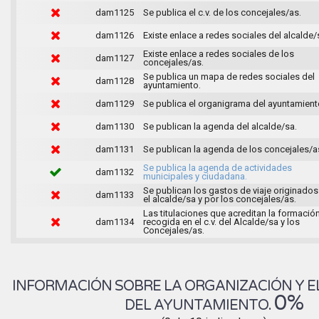
dam1125
Se publica el c.v. de los concejales/as.
dam1126
Existe enlace a redes sociales del alcalde/
Existe enlace a redes sociales de los
dam1127
concejales/as.
Se publica un mapa de redes sociales del
dam1128
ayuntamiento.
dam1129
Se publica el organigrama del ayuntamient
dam1130
Se publican la agenda del alcalde/sa.
dam1131
Se publican la agenda de los concejales/a
Se publica la agenda de actividades
dam1132
municipales y ciudadana.
Se publican los gastos de viaje originados
dam1133
el alcalde/sa y por los concejales/as.
Las titulaciones que acreditan la formació
dam1134
recogida en el c.v. del Alcalde/sa y los
Concejales/as.
INFORMACIÓN SOBRE LA ORGANIZACIÓN Y E
0%
DEL AYUNTAMIENTO.