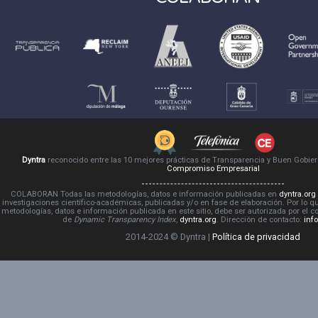
Dyntra
reconocido entre las 10 mejores prácticas de Transparencia y Buen Gobie
Compromiso Empresarial
COLABORAN Todas las metodologías, datos e información publicadas en
dyntra.org
investigaciones científico-académicas, publicadas y/o en fase de elaboración. Por lo qu
metodologías, datos e información publicada en este sitio, debe ser autorizada por el 
de
Dynamic Transparency Index
,
dyntra.org
. Dirección de contacto:
inf
2014-2024 © Dyntra |
Política de privacidad