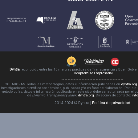
Dyntra
reconocido entre las 10 mejores prácticas de Transparencia y Buen Gobie
Compromiso Empresarial
COLABORAN Todas las metodologías, datos e información publicadas en
dyntra.org
investigaciones científico-académicas, publicadas y/o en fase de elaboración. Por lo qu
metodologías, datos e información publicada en este sitio, debe ser autorizada por el 
de
Dynamic Transparency Index
,
dyntra.org
. Dirección de contacto:
inf
2014-2024 © Dyntra |
Política de privacidad