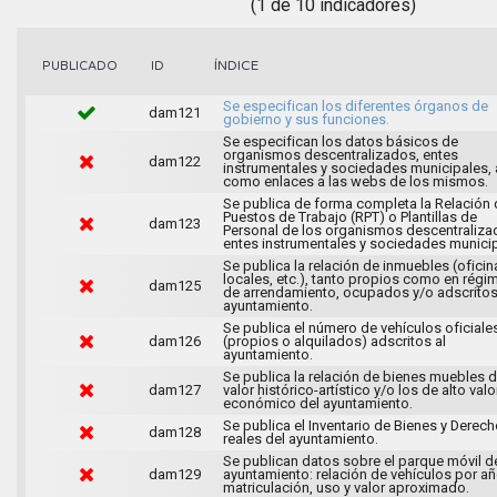
(1 de 10 indicadores)
ÍNDICE
PUBLICADO
ID
Se especifican los diferentes órganos de
dam121
gobierno y sus funciones.
Se especifican los datos básicos de
organismos descentralizados, entes
dam122
instrumentales y sociedades municipales, 
como enlaces a las webs de los mismos.
Se publica de forma completa la Relación 
Puestos de Trabajo (RPT) o Plantillas de
dam123
Personal de los organismos descentraliza
entes instrumentales y sociedades municip
Se publica la relación de inmuebles (oficin
locales, etc.), tanto propios como en régi
dam125
de arrendamiento, ocupados y/o adscritos
ayuntamiento.
Se publica el número de vehículos oficiale
dam126
(propios o alquilados) adscritos al
ayuntamiento.
Se publica la relación de bienes muebles 
dam127
valor histórico-artístico y/o los de alto valo
económico del ayuntamiento.
Se publica el Inventario de Bienes y Derec
dam128
reales del ayuntamiento.
Se publican datos sobre el parque móvil d
dam129
ayuntamiento: relación de vehículos por a
matriculación, uso y valor aproximado.