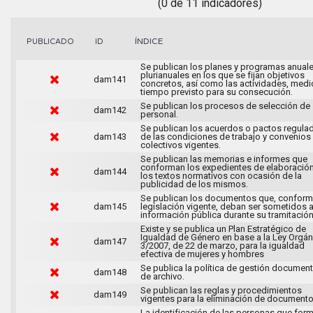
(0 de 11 indicadores)
ÍNDICE
PUBLICADO
ID
Se publican los planes y programas anuale
plurianuales en los que se fijan objetivos
dam141
concretos, así como las actividades, medi
tiempo previsto para su consecución.
Se publican los procesos de selección de
dam142
personal.
Se publican los acuerdos o pactos regula
dam143
de las condiciones de trabajo y convenios
colectivos vigentes.
Se publican las memorias e informes que
conforman los expedientes de elaboració
dam144
los textos normativos con ocasión de la
publicidad de los mismos.
Se publican los documentos que, conforme
dam145
legislación vigente, deban ser sometidos 
información pública durante su tramitación
Existe y se publica un Plan Estratégico de
Igualdad de Género en base a la Ley Orgán
dam147
3/2007, de 22 de marzo, para la igualdad
efectiva de mujeres y hombres
Se publica la política de gestión document
dam148
de archivo.
Se publican las reglas y procedimientos
dam149
vigentes para la eliminación de documento
La identificación de las personas que for