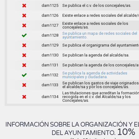
dam1125
Se publica el c.v. de los concejales/as.
dam1126
Existe enlace a redes sociales del alcalde/
Existe enlace a redes sociales de los
dam1127
concejales/as.
Se publica un mapa de redes sociales del
dam1128
ayuntamiento.
dam1129
Se publica el organigrama del ayuntamient
dam1130
Se publican la agenda del alcalde/sa.
dam1131
Se publican la agenda de los concejales/a
Se publica la agenda de actividades
dam1132
municipales y ciudadana.
Se publican los gastos de viaje originados
dam1133
el alcalde/sa y por los concejales/as.
Las titulaciones que acreditan la formació
dam1134
recogida en el c.v. del Alcalde/sa y los
Concejales/as.
INFORMACIÓN SOBRE LA ORGANIZACIÓN Y E
10%
DEL AYUNTAMIENTO.