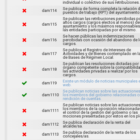
individual o colectivo de sus retribuciones.
Se publica de forma completa la relación 
dam114
puestos de trabajo (RPT) del ayuntamiento
Se publican las retribuciones percibidas p
altos cargos (cargos electos al menos) de
dam115
ayuntamiento y los máximos responsables
las entidades participadas por el mismo.
Se hacen públicas las indemnizaciones
dam116
percibidas con ocasión del abandono de 
cargos.
Se publica el Registro de Intereses de
dam117
Actividades y de Bienes contemplado en l
de Bases de Régimen Local.
Se publican las resoluciones dictadas por 
órgano competente sobre la compatibilid
dam118
las actividades privadas a realizar por los
cargos.
Existe un módulo de noticias municipales e
dam119
web.
Se publican noticias sobre las actuacione
dam1110
los miembros del gobierno relacionadas c
rendición de cuentas.
Se publican noticias sobre las actuacione
los miembros de la oposición relacionada
dam1111
el control de la gestión del gobierno o las
mociones presentadas por estos en los pl
Se publica declaración de la renta del
dam1112
alcalde/sa.
Se publica declaración de la renta de los
dam1113
concejales/as.