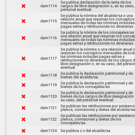
Se publica declaración de la renta de los
dam1114
cargos de libre designación o, en su caso,
personal eventual.
Se publica la nómina del alcalde/sa o una
relación anual que resuman los conceptos
dam1115
mensuales de todas las nóminas incluidas
pagas extras y retribuciones no dinerarias.
Se publica la nómina de los concejales/as
una relación anual que resuman los conce
dam1116
mensuales de todas las nóminas incluidas
pagas extras y retribuciones no dinerarias.
Se publica la nómina o una relación anual 
resuman los conceptos mensuales de tod
las nóminas incluidas pagas extras y
dam1117
retribuciones no dinerarias de los cargos 
libre designación o, en su caso, del person
eventual.
Se publica la declaración patrimonial y de
dam1118
bienes del alcalde/sa.
Se publica la declaración patrimonial y de
dam1119
bienes de los concejales/as.
Se publica la declaración patrimonial y de
dam1120
bienes de los cargos de libre designación 
su caso, del personal eventual.
Se publican las retribuciones por asistenci
dam1121
plenos, comisiones y dietas del alcalde/sa
Se publican las retribuciones por asistenci
dam1122
plenos, comisiones y dietas de los
concejales/as.
dam1124
Se publica c.v del alcalde/sa.