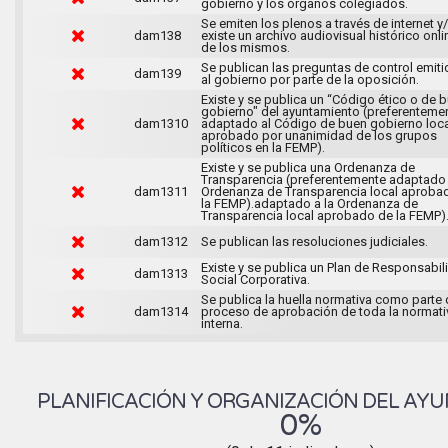
gobierno y los órganos colegiados.
Se emiten los plenos a través de internet y
dam138
existe un archivo audiovisual histórico onli
de los mismos.
Se publican las preguntas de control emit
dam139
al gobierno por parte de la oposición.
Existe y se publica un “Código ético o de 
gobierno" del ayuntamiento (preferenteme
dam1310
adaptado al Código de buen gobierno loca
aprobado por unanimidad de los grupos
políticos en la FEMP).
Existe y se publica una Ordenanza de
Transparencia (preferentemente adaptado 
dam1311
Ordenanza de Transparencia local aproba
la FEMP).adaptado a la Ordenanza de
Transparencia local aprobado de la FEMP)
dam1312
Se publican las resoluciones judiciales.
Existe y se publica un Plan de Responsabil
dam1313
Social Corporativa.
Se publica la huella normativa como parte 
dam1314
proceso de aprobación de toda la normati
interna.
PLANIFICACIÓN Y ORGANIZACIÓN DEL AY
0%