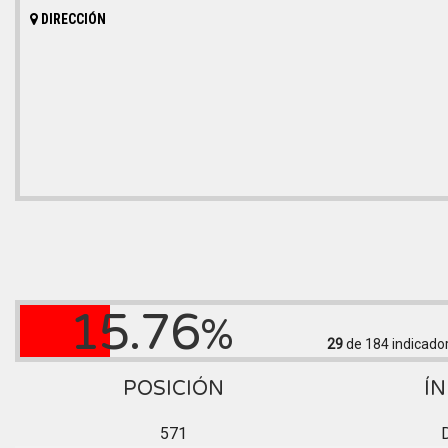
DIRECCIÓN
15.76
%
29
de 184
indicado
POSICIÓN
ÍN
571