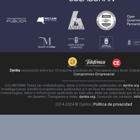
Dyntra
reconocido entre las 10 mejores prácticas de Transparencia y Buen Gobie
Compromiso Empresarial
COLABORAN Todas las metodologías, datos e información publicadas en
dyntra.org
investigaciones científico-académicas, publicadas y/o en fase de elaboración. Por lo qu
metodologías, datos e información publicada en este sitio, debe ser autorizada por el 
de
Dynamic Transparency Index
,
dyntra.org
. Dirección de contacto:
inf
2014-2024 © Dyntra |
Política de privacidad