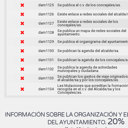
dam1125
Se publica el c.v. de los concejales/as.
dam1126
Existe enlace a redes sociales del alcalde/
Existe enlace a redes sociales de los
dam1127
concejales/as.
Se publica un mapa de redes sociales del
dam1128
ayuntamiento.
dam1129
Se publica el organigrama del ayuntamient
dam1130
Se publican la agenda del alcalde/sa.
dam1131
Se publican la agenda de los concejales/a
Se publica la agenda de actividades
dam1132
municipales y ciudadana.
Se publican los gastos de viaje originados
dam1133
el alcalde/sa y por los concejales/as.
Las titulaciones que acreditan la formació
dam1134
recogida en el c.v. del Alcalde/sa y los
Concejales/as.
INFORMACIÓN SOBRE LA ORGANIZACIÓN Y E
20%
DEL AYUNTAMIENTO.