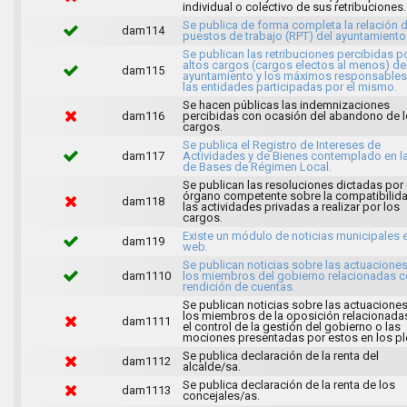
individual o colectivo de sus retribuciones.
Se publica de forma completa la relación 
dam114
puestos de trabajo (RPT) del ayuntamiento
Se publican las retribuciones percibidas p
altos cargos (cargos electos al menos) de
dam115
ayuntamiento y los máximos responsables
las entidades participadas por el mismo.
Se hacen públicas las indemnizaciones
dam116
percibidas con ocasión del abandono de 
cargos.
Se publica el Registro de Intereses de
dam117
Actividades y de Bienes contemplado en l
de Bases de Régimen Local.
Se publican las resoluciones dictadas por 
órgano competente sobre la compatibilid
dam118
las actividades privadas a realizar por los
cargos.
Existe un módulo de noticias municipales e
dam119
web.
Se publican noticias sobre las actuacione
dam1110
los miembros del gobierno relacionadas c
rendición de cuentas.
Se publican noticias sobre las actuacione
los miembros de la oposición relacionada
dam1111
el control de la gestión del gobierno o las
mociones presentadas por estos en los pl
Se publica declaración de la renta del
dam1112
alcalde/sa.
Se publica declaración de la renta de los
dam1113
concejales/as.