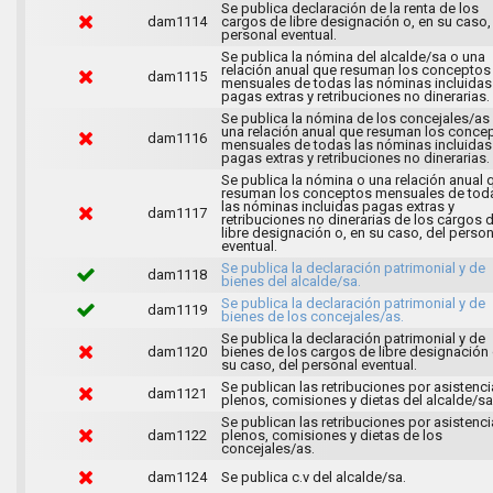
Se publica declaración de la renta de los
dam1114
cargos de libre designación o, en su caso,
personal eventual.
Se publica la nómina del alcalde/sa o una
relación anual que resuman los conceptos
dam1115
mensuales de todas las nóminas incluidas
pagas extras y retribuciones no dinerarias.
Se publica la nómina de los concejales/as
una relación anual que resuman los conce
dam1116
mensuales de todas las nóminas incluidas
pagas extras y retribuciones no dinerarias.
Se publica la nómina o una relación anual 
resuman los conceptos mensuales de tod
las nóminas incluidas pagas extras y
dam1117
retribuciones no dinerarias de los cargos 
libre designación o, en su caso, del person
eventual.
Se publica la declaración patrimonial y de
dam1118
bienes del alcalde/sa.
Se publica la declaración patrimonial y de
dam1119
bienes de los concejales/as.
Se publica la declaración patrimonial y de
dam1120
bienes de los cargos de libre designación 
su caso, del personal eventual.
Se publican las retribuciones por asistenci
dam1121
plenos, comisiones y dietas del alcalde/sa
Se publican las retribuciones por asistenci
dam1122
plenos, comisiones y dietas de los
concejales/as.
dam1124
Se publica c.v del alcalde/sa.