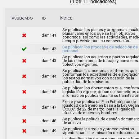
(1 de 11 indicadores)
ÍNDICE
PUBLICADO
ID
Se publican los planes y programas anuale
plurianuales en los que se fijan objetivos
dam141
concretos, así como las actividades, medi
tiempo previsto para su consecución.
Se publican los procesos de selección de
dam142
personal.
Se publican los acuerdos o pactos regula
dam143
de las condiciones de trabajo y convenios
colectivos vigentes.
Se publican las memorias e informes que
conforman los expedientes de elaboració
dam144
los textos normativos con ocasión de la
publicidad de los mismos.
Se publican los documentos que, conforme
dam145
legislación vigente, deban ser sometidos 
información pública durante su tramitación
Existe y se publica un Plan Estratégico de
Igualdad de Género en base a la Ley Orgán
dam147
3/2007, de 22 de marzo, para la igualdad
efectiva de mujeres y hombres
Se publica la política de gestión document
dam148
de archivo.
Se publican las reglas y procedimientos
dam149
vigentes para la eliminación de documento
La identificación de las personas que for