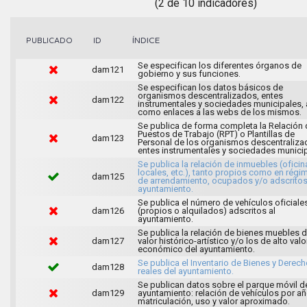
(2 de 10 indicadores)
ÍNDICE
PUBLICADO
ID
Se especifican los diferentes órganos de
dam121
gobierno y sus funciones.
Se especifican los datos básicos de
organismos descentralizados, entes
dam122
instrumentales y sociedades municipales, 
como enlaces a las webs de los mismos.
Se publica de forma completa la Relación 
Puestos de Trabajo (RPT) o Plantillas de
dam123
Personal de los organismos descentraliza
entes instrumentales y sociedades municip
Se publica la relación de inmuebles (oficin
locales, etc.), tanto propios como en régi
dam125
de arrendamiento, ocupados y/o adscritos
ayuntamiento.
Se publica el número de vehículos oficiale
dam126
(propios o alquilados) adscritos al
ayuntamiento.
Se publica la relación de bienes muebles 
dam127
valor histórico-artístico y/o los de alto valo
económico del ayuntamiento.
Se publica el Inventario de Bienes y Derec
dam128
reales del ayuntamiento.
Se publican datos sobre el parque móvil d
dam129
ayuntamiento: relación de vehículos por a
matriculación, uso y valor aproximado.