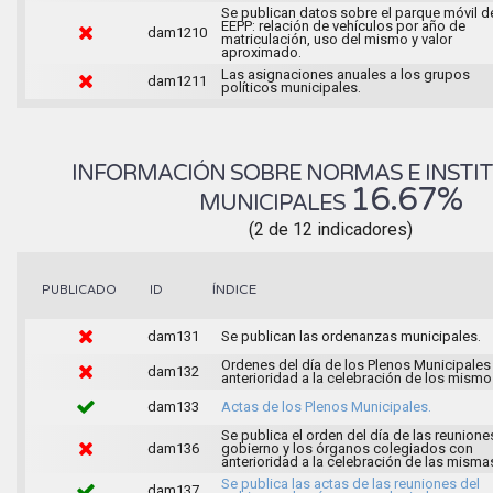
Se publican datos sobre el parque móvil d
EEPP: relación de vehículos por año de
dam1210
matriculación, uso del mismo y valor
aproximado.
Las asignaciones anuales a los grupos
dam1211
políticos municipales.
INFORMACIÓN SOBRE NORMAS E INSTI
16.67%
MUNICIPALES
(2 de 12 indicadores)
ÍNDICE
PUBLICADO
ID
dam131
Se publican las ordenanzas municipales.
Ordenes del día de los Plenos Municipales
dam132
anterioridad a la celebración de los mismo
dam133
Actas de los Plenos Municipales.
Se publica el orden del día de las reunione
dam136
gobierno y los órganos colegiados con
anterioridad a la celebración de las misma
Se publica las actas de las reuniones del
dam137