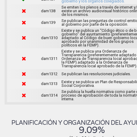
gobierno y los órganos colegiados.
Se emiten los plenos a través de internet y
dam138
existe un archivo audiovisual histórico onli
de los mismos.
Se publican las preguntas de control emit
dam139
al gobierno por parte de la oposición.
Existe y se publica un “Código ético o de 
gobierno" del ayuntamiento (preferenteme
dam1310
adaptado al Código de buen gobierno loca
aprobado por unanimidad de los grupos
políticos en la FEMP).
Existe y se publica una Ordenanza de
Transparencia (preferentemente adaptado 
dam1311
Ordenanza de Transparencia local aproba
la FEMP).adaptado a la Ordenanza de
Transparencia local aprobado de la FEMP)
dam1312
Se publican las resoluciones judiciales.
Existe y se publica un Plan de Responsabil
dam1313
Social Corporativa.
Se publica la huella normativa como parte 
dam1314
proceso de aprobación de toda la normati
interna.
PLANIFICACIÓN Y ORGANIZACIÓN DEL AY
9.09%