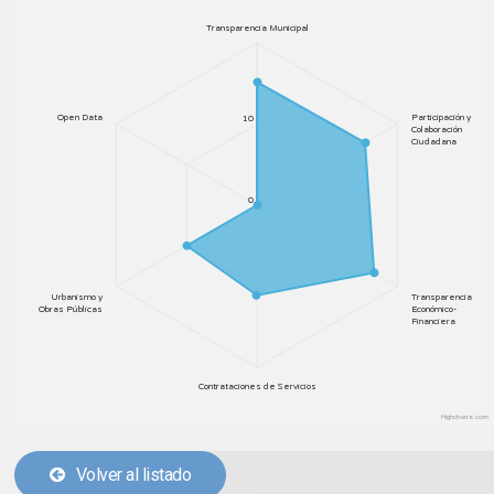
Transparencia Municipal
Open Data
Participación y
10
Colaboración
Ciudadana
0
Urbanismo y
Transparencia
Obras Públicas
Económico-
Financiera
Contrataciones de Servicios
Highcharts.com
Volver al listado