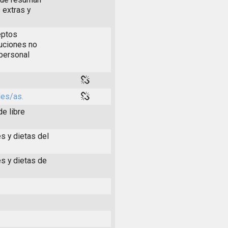
 extras y
eptos
buciones no
 personal
les/as.
de libre
s y dietas del
es y dietas de