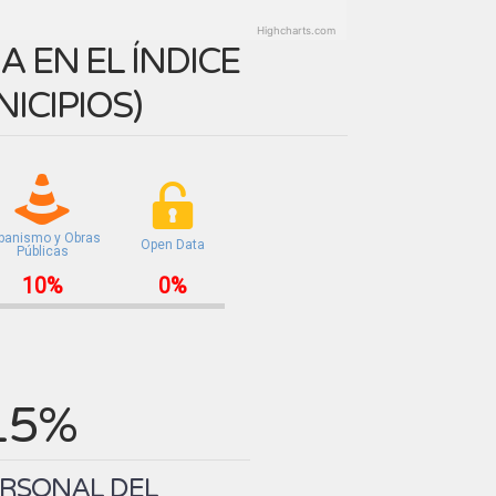
Highcharts.com
 EN EL ÍNDICE
ICIPIOS
)
banismo y Obras
Open Data
Públicas
10%
0%
15%
ERSONAL DEL