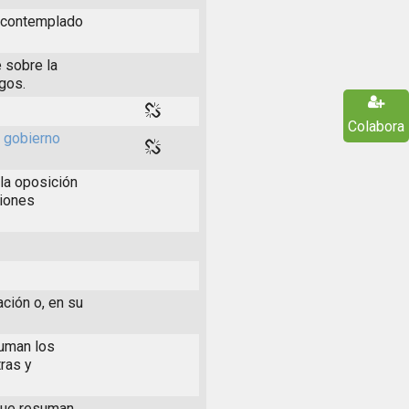
s contemplado
 sobre la
rgos.
Colabora
l gobierno
la oposición
ciones
ación o, en su
suman los
ras y
 que resuman