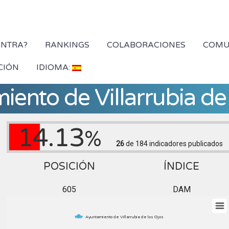
YNTRA?
RANKINGS
COLABORACIONES
COMU
CIÓN
IDIOMA:
ento de Villarrubia de
14.13
%
26
de 184
indicadores publicados
POSICIÓN
ÍNDICE
605
DAM
Ayuntamiento de Villarrubia de los Ojos