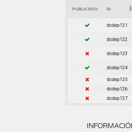
PUBLICADO
ID
dcdep121
dcdep122
dcdep123
dcdep124
dcdep125
dcdep126
dcdep127
INFORMACIÓN