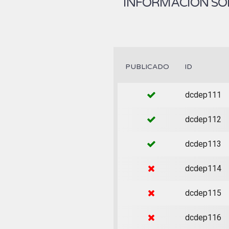
INFORMACIÓN SOB
PUBLICADO
ID
dcdep111
dcdep112
dcdep113
dcdep114
dcdep115
dcdep116