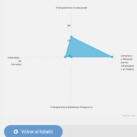
Transparencia Institucional
50
25
0
Comunica…
Contrataci…
y Relación
de
con los
Servicios
Aficionados
y el Público
Transparencia Económico-Financiera
Highcharts.com
Volver al listado