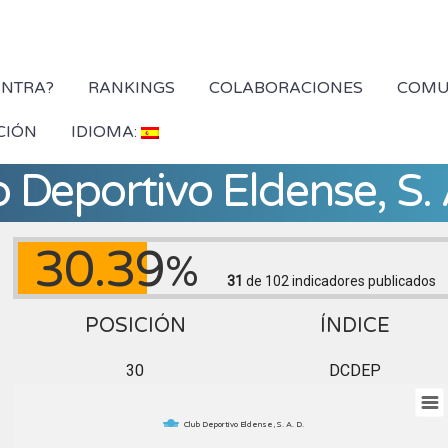
YNTRA?
RANKINGS
COLABORACIONES
COMU
CIÓN
IDIOMA:
 Deportivo Eldense, S. 
30.39
%
31
de 102
indicadores publicados
POSICIÓN
ÍNDICE
30
DCDEP
Club Deportivo Eldense, S. A. D.