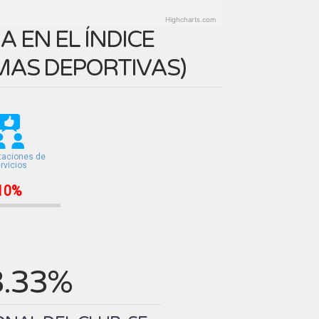
Highcharts.com
 EN EL ÍNDICE
MAS DEPORTIVAS
)
taciones de
rvicios
10%
3.33%