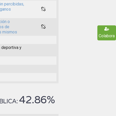
ón percibidas,
rganos
ción o
os de
los mismos
Colabora
 deportiva y
42.86%
BLICA: