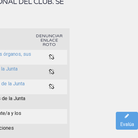
NAL DEL CLUB. SE
DENUNCIAR
ENLACE
ROTO
es órganos, sus
la Junta
 de la Junta
 de la Junta
te/a y los
Evalúa
iciones