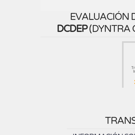
EVALUACIÓN D
DCDEP
(
DYNTRA 
T
I
TRANS