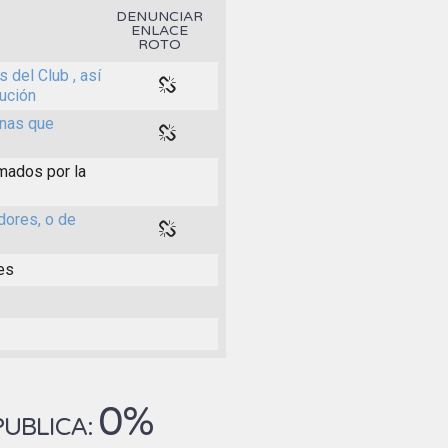
DENUNCIAR
ENLACE
ROTO
 del Club , así
ución
rnas que
mados por la
dores, o de
nes
0%
PUBLICA: