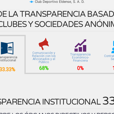
Club Deportivo Eldense, S. A. D.
E LA TRANSPARENCIA BASADA
CLUBES Y SOCIEDADES ANÓNI
Comunicación y
Transparencia
Relación con los
Contra
ransparencia
Económico-
Aficionados y el
Se
nstitucional
Financiera
Público
68%
0%
33.33%
3
PARENCIA INSTITUCIONAL